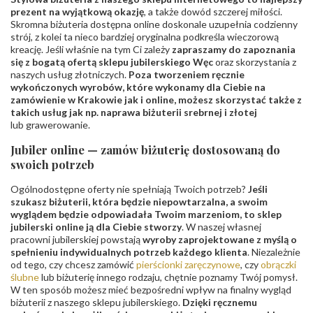
prezent na wyjątkową okazję
, a także dowód szczerej miłości.
Skromna biżuteria dostępna online doskonale uzupełnia codzienny
strój, z kolei ta nieco bardziej oryginalna podkreśla wieczorową
kreację. Jeśli właśnie na tym Ci zależy
zapraszamy do zapoznania
się z bogatą ofertą sklepu jubilerskiego Węc
oraz skorzystania z
naszych usług złotniczych.
Poza tworzeniem ręcznie
wykończonych wyrobów, które wykonamy dla Ciebie na
zamówienie w Krakowie jak i online, możesz skorzystać także z
takich usług jak np. naprawa biżuterii srebrnej i złotej
lub grawerowanie.
Jubiler online — zamów biżuterię dostosowaną do
swoich potrzeb
Ogólnodostępne oferty nie spełniają Twoich potrzeb?
Jeśli
szukasz biżuterii, która będzie niepowtarzalna, a swoim
wyglądem będzie odpowiadała Twoim marzeniom, to sklep
jubilerski online ją dla Ciebie stworzy
. W naszej własnej
pracowni jubilerskiej powstają
wyroby zaprojektowane z myślą o
spełnieniu indywidualnych potrzeb każdego klienta
. Niezależnie
od tego, czy chcesz zamówić
pierścionki zaręczynowe
, czy
obrączki
ślubne
lub biżuterię innego rodzaju, chętnie poznamy Twój pomysł.
W ten sposób możesz mieć bezpośredni wpływ na finalny wygląd
biżuterii z naszego sklepu jubilerskiego.
Dzięki ręcznemu