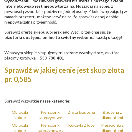
wykończeniu i możliwości graweru biżuteria z naszego sklepu
internetowego jest niepowtarzalna
. Nosząc ją na sobie, z
pewnością wzbudzisz podziw niejednej osoby. Z kolei wręczając ją w
ramach prezentu, możesz liczyć na to, że sprawisz danej osobie
niepowtarzalną przyjemność.
Sprawdź ofertę sklepu jubilerskiego Węc i przekonaj się, że
biżuteria dostępna online to świetny wybór na każdą okazję!
W naszym sklepie skupujemy zniszczone wyroby złote, za które
płacimy gotówką - 530-788-401
Sprawdź w jakiej cenie jest skup złota
pr. 0,585
Sprawdź wszystkie nasze kategorie:
Obrączki
Pierścionki
Złota biżuteria
Biżuteria z
ślubne
zaręczynowe
diamentami
Obrączki
Pierścionki
Kolczyki Złote
Pierścionki z
ślubne
zaręczynowe z
diamentami