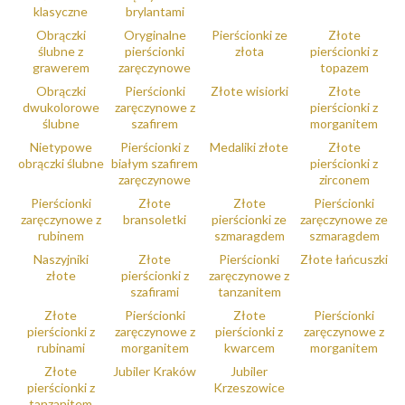
klasyczne
brylantami
Obrączki
Oryginalne
Pierścionki ze
Złote
ślubne z
pierścionki
złota
pierścionki z
grawerem
zaręczynowe
topazem
Obrączki
Pierścionki
Złote wisiorki
Złote
dwukolorowe
zaręczynowe z
pierścionki z
ślubne
szafirem
morganitem
Nietypowe
Pierścionki z
Medaliki złote
Złote
obrączki ślubne
białym szafirem
pierścionki z
zaręczynowe
zirconem
Pierścionki
Złote
Złote
Pierścionki
zaręczynowe z
bransoletki
pierścionki ze
zaręczynowe ze
rubinem
szmaragdem
szmaragdem
Naszyjniki
Złote
Pierścionki
Złote łańcuszki
złote
pierścionki z
zaręczynowe z
szafirami
tanzanitem
Złote
Pierścionki
Złote
Pierścionki
pierścionki z
zaręczynowe z
pierścionki z
zaręczynowe z
rubinami
morganitem
kwarcem
morganitem
Złote
Jubiler Kraków
Jubiler
pierścionki z
Krzeszowice
tanzanitem