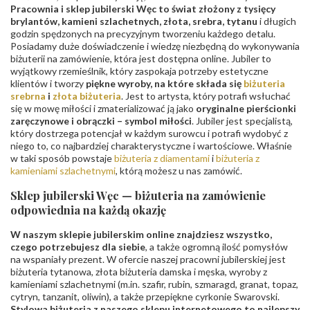
Pracownia i sklep jubilerski Węc to świat złożony z tysięcy
brylantów, kamieni szlachetnych, złota, srebra, tytanu
i długich
godzin spędzonych na precyzyjnym tworzeniu każdego detalu.
Posiadamy duże doświadczenie i wiedzę niezbędną do wykonywania
biżuterii na zamówienie, która jest dostępna online. Jubiler to
wyjątkowy rzemieślnik, który zaspokaja potrzeby estetyczne
klientów i tworzy
piękne wyroby, na które składa się
biżuteria
srebrna
i
złota biżuteria
. Jest to artysta, który potrafi wsłuchać
się w mowę miłości i zmaterializować ją jako
oryginalne pierścionki
zaręczynowe i obrączki – symbol miłości
. Jubiler jest specjalistą,
który dostrzega potencjał w każdym surowcu i potrafi wydobyć z
niego to, co najbardziej charakterystyczne i wartościowe. Właśnie
w taki sposób powstaje
biżuteria z diamentami
i
biżuteria z
kamieniami szlachetnymi
, którą możesz u nas zamówić.
Sklep jubilerski Węc — biżuteria na zamówienie
odpowiednia na każdą okazję
W naszym sklepie jubilerskim online znajdziesz wszystko,
czego potrzebujesz dla siebie
, a także ogromną ilość pomysłów
na wspaniały prezent. W ofercie naszej pracowni jubilerskiej jest
biżuteria tytanowa, złota biżuteria damska i męska, wyroby z
kamieniami szlachetnymi (m.in. szafir, rubin, szmaragd, granat, topaz,
cytryn, tanzanit, oliwin), a także przepiękne cyrkonie Swarovski.
Stylowa biżuteria z naszego sklepu internetowego to najlepszy