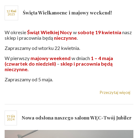
12
kwi
Święta Wielkanocne i majowy weekend!
2025
W okresie
Świąt Wielkiej Nocy
w
sobotę 19 kwietnia
nasz
sklep i pracownia będą
nieczynne
.
Zapraszamy od wtorku 22 kwietnia.
W pierwszy
majowy weekend
w dniach
1 – 4 maja
(czwartek do niedzieli)
–
sklep i pracownia będą
nieczynne.
Zapraszamy od 5 maja.
Przeczytaj więcej
15
lis
Nowa odsłona naszego salonu WĘC-Twój Jubiler
2024