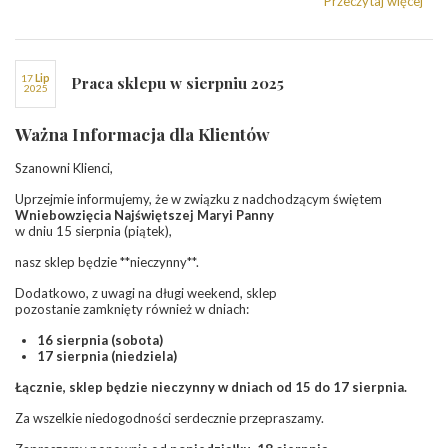
Przeczytaj więcej
17
lip
Praca sklepu w sierpniu 2025
2025
Ważna Informacja dla Klientów
Szanowni Klienci,
Uprzejmie informujemy, że w związku z nadchodzącym świętem
Wniebowzięcia Najświętszej Maryi Panny
w dniu
15 sierpnia (piątek)
,
nasz sklep będzie **nieczynny**.
Dodatkowo, z uwagi na długi weekend, sklep
pozostanie zamknięty również w dniach:
16 sierpnia (sobota)
17 sierpnia (niedziela)
Łącznie, sklep będzie nieczynny w dniach od 15 do 17 sierpnia.
Za wszelkie niedogodności serdecznie przepraszamy.