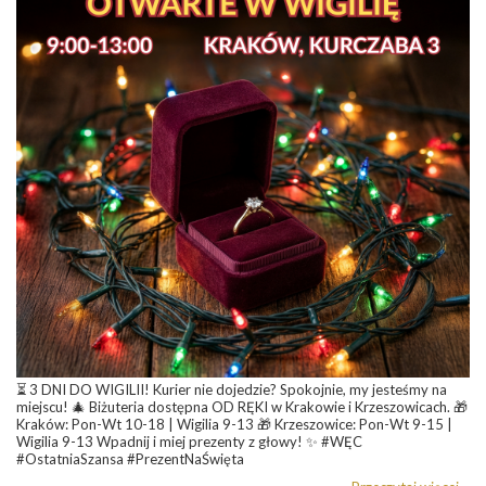
⏳ 3 DNI DO WIGILII! Kurier nie dojedzie? Spokojnie, my jesteśmy na
miejscu! 🎄 Biżuteria dostępna OD RĘKI w Krakowie i Krzeszowicach. 🎁
Kraków: Pon-Wt 10-18 | Wigilia 9-13 🎁 Krzeszowice: Pon-Wt 9-15 |
Wigilia 9-13 Wpadnij i miej prezenty z głowy! ✨ #WĘC
#OstatniaSzansa #PrezentNaŚwięta