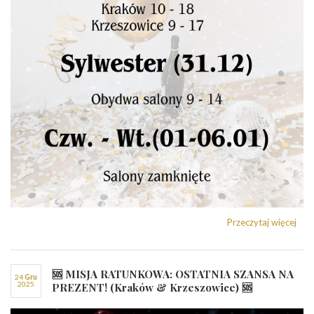
Przeczytaj więcej
🆘 MISJA RATUNKOWA: OSTATNIA SZANSA NA
24
gru
2025
PREZENT! (Kraków & Krzeszowice) 🆘