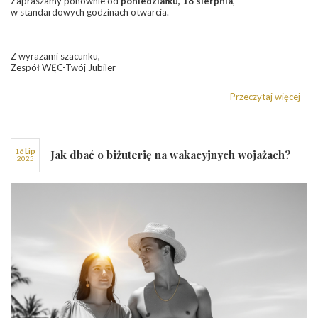
Zapraszamy ponownie od
poniedziałku, 18 sierpnia
,
w standardowych godzinach otwarcia.
Z wyrazami szacunku,
Zespół WĘC-Twój Jubiler
Przeczytaj więcej
16
lip
Jak dbać o biżuterię na wakacyjnych wojażach?
2025