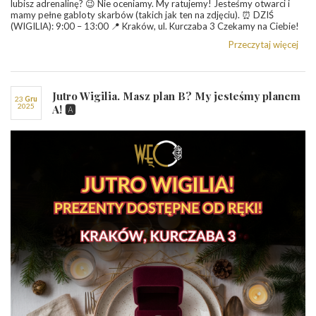
lubisz adrenalinę? 😉 Nie oceniamy. My ratujemy! Jesteśmy otwarci i
mamy pełne gabloty skarbów (takich jak ten na zdjęciu). ⏰ DZIŚ
(WIGILIA): 9:00 – 13:00 📍 Kraków, ul. Kurczaba 3 Czekamy na Ciebie!
Przeczytaj więcej
Jutro Wigilia. Masz plan B? My jesteśmy planem
23
gru
2025
A! 🅰️