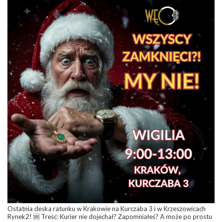
Ostatnia deska ratunku w Krakowie na Kurczaba 3 i w Krzeszowicach
Rynek2! 🆘 Treść: Kurier nie dojechał? Zapomniałeś? A może po prostu