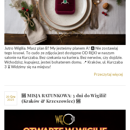
Jutro Wigilia. Masz plan B? My jesteśmy planem A! 🅰️ Nie zostawiaj
tego losowi. To cudo ze zdjęcia jest dostępne OD RĘKI w naszym
salonie na Kurczaba. Bez czekania na kuriera. Bez nerwów, czy dojdzie.
Wchodzisz, kupujesz, jesteś bohaterem domu. 📍 Kraków, ul. Kurczaba
3 ⏳ Widzimy się na miejscu!
Przeczytaj więcej
🆘 MISJA RATUNKOWA: 3 dni do Wigilii!
20
gru
2025
(Kraków & Krzeszowice) 🆘