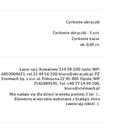
Cyrkonie obrączki
Cyrkonie obrączki - 5 szt.
Cyrkonie Łazur
ok. 0.05 ct.
Łazur sp.j. Kowalowy 134 38-200 Jasło; NIP:
6850004631; tel.13 44 56 100; biuro@obraczki.pl
,
PZ
Stelmach Sp. z o.o. ul. Północna 22 45-805 Opole; NIP
7542889545; Tel. +48 77 54 90 100;
biuro@stelmach.pl
Nie nadaje się dla dzieci w wieku poniżej 3 lat
,
Elementy w wyrobie wykonane z białego złota
zawierają nikiel