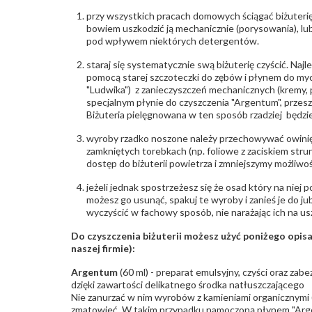
przy wszystkich pracach domowych ściągać biżuterię
bowiem uszkodzić ją mechanicznie (porysowania), lub
pod wpływem niektórych detergentów.
staraj się systematycznie swą biżuterię czyścić. Najl
pomocą starej szczoteczki do zębów i płynem do myc
"Ludwika") z zanieczyszczeń mechanicznych (kremy, po
specjalnym płynie do czyszczenia "Argentum", przes
Biżuteria pielęgnowana w ten sposób rzadziej będzie
wyroby rzadko noszone należy przechowywać owinię
zamkniętych torebkach (np. foliowe z zaciskiem str
dostęp do biżuterii powietrza i zmniejszymy możliwo
jeżeli jednak spostrzeżesz się że osad który na niej p
możesz go usunąć, spakuj te wyroby i zanieś je do ju
wyczyścić w fachowy sposób, nie narażając ich na us
Do czyszczenia biżuterii możesz użyć poniżego opi
naszej firmie):
Argentum
(60 ml) - preparat emulsyjny, czyści oraz za
dzięki zawartości delikatnego środka natłuszczającego
Nie zanurzać w nim wyrobów z kamieniami organicznymi (p
zmatowieć. W takim przypadku namoczoną płynem "Arge