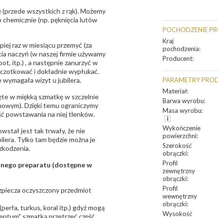
 (przede wszystkich z rąk). Możemy
 chemicznie (np. pęknięcia lutów
POCHODZENIE P
Kraj
epiej raz w miesiącu przemyć (za
pochodzenia
:
ia naczyń (w naszej firmie używamy
Producent
:
t, itp.) , a następnie zanurzyć w
zczotkować i dokładnie wypłukać.
 wymagała wizyt u jubilera.
PARAMETRY PRO
Materiał
:
te w miękką szmatkę w szczelnie
Barwa wyrobu
:
unowym). Dzięki temu ograniczymy
Masa wyrobu
:
ść powstawania na niej tlenków.
Wykończenie
owstał jest tak trwały, że nie
powierzchni
:
bilera. Tylko tam będzie można je
Szerokość
zkodzenia.
obrączki
:
Profil
sanego preparatu (dostępne w
zewnętrzny
obrączki
:
Profil
bezpiecza oczyszczony przedmiot
wewnętrzny
obrączki
:
erła, turkus, koral itp.) gdyż mogą
Wysokość
ntum" szmatką przetrzeć część