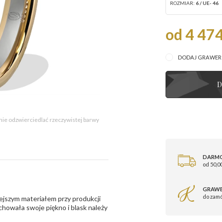
ROZMIAR:
6 / UE- 46
od 4 474
DODAJ GRAWE
D
 nie odzwierciedlać rzeczywistej barwy
DARM
od 50,00
GRAWE
do zam
ejszym materiałem przy produkcji
zachowała swoje piękno i blask należy