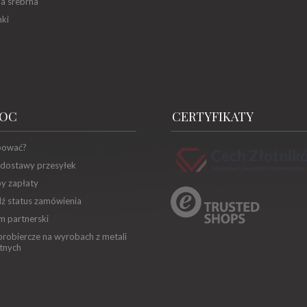
ia srebrna
ki
OC
CERTYFIKATY
pować?
 dostawy przesyłek
y zapłaty
ź status zamówienia
m partnerski
robiercze na wyrobach z metali
tnych