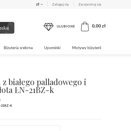
zł
Zaloguj się
Zarejestruj się
0,00 zł
ULUBIONE
zukaj
Biżuteria srebrna
Upominki
Motywy biżuterii
 z białego palladowego i
złota ŁN-21BZ-k
R
-21BZ-K