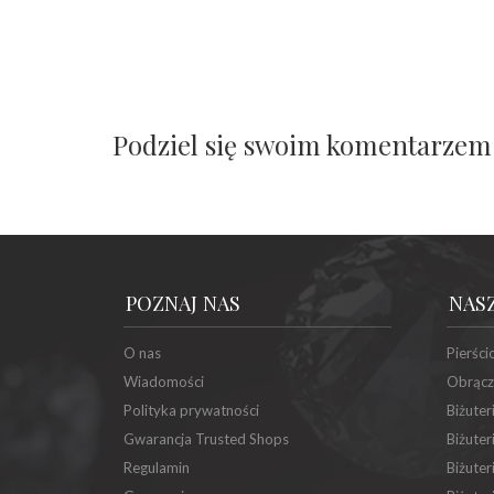
Podziel się swoim komentarzem
POZNAJ NAS
NAS
O nas
Pierści
Wiadomości
Obrącz
Polityka prywatności
Biżuter
Gwarancja Trusted Shops
Biżuter
Regulamin
Biżuter