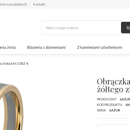
inie o produktach
Kontakt
S
eria złota
Biżuteria z diamentami
Z kamieniami szlachetnymi
go złota ŁN-21BZ-k
Obrączka
żółtego 
PRODUCENT:
ŁAZU
KOD PRODUKTU:
ŁN
SERIA:
ŁAZUR