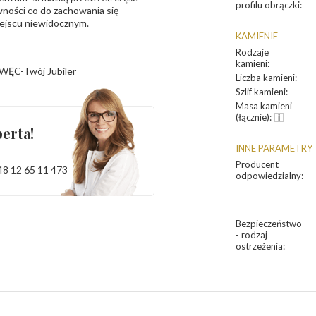
profilu obrączki
:
ności co do zachowania się
iejscu niewidocznym.
KAMIENIE
Rodzaje
kamieni
:
WĘC-Twój Jubiler
Liczba kamieni
:
Szlif kamieni
:
Masa kamieni
(łącznie)
:
erta!
INNE PARAMETRY
Producent
48 12 65 11 473
odpowiedzialny
:
Bezpieczeństwo
- rodzaj
ostrzeżenia
: