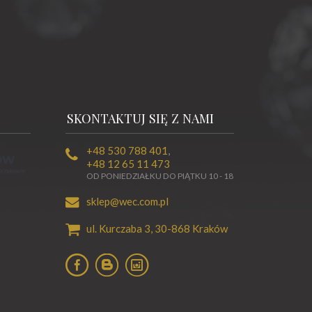
SKONTAKTUJ SIĘ Z NAMI
+48 530 788 401
,
+48 12 65 11 473
OD PONIEDZIAŁKU DO PIĄTKU 10 - 18
sklep@wec.com.pl
ul. Kurczaba 3,
30-868
Kraków