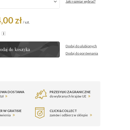
Jaki rozmiar wybrać?
,00 zł
/
szt.
R
Dodaj do ulubionych
odaj do koszyka
Dodaj do porównania
OWA DOSTAWA
PRZESYŁKI ZAGRANICZNE
 zł
do wybranych krajów UE
R W GRATISIE
CLICK&COLLECT
ówienia
zamów i odbierz w sklepie