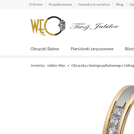
O firmie
Projektowanie
Nowości w serwisie
Blog
Op
Obrączki Ślubne
Pierścionki zaręczynowe
Biżut
Jesteś tu:
Jubiler Węc
Obrączka z białego palladowego i żółte