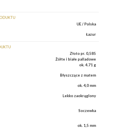
RODUKTU
UE / Polska
Łazur
DUKTU
Złoto pr. 0,585
Żółte i białe palladowe
ok. 4.71 g
Błyszczące z matem
ok. 4,0 mm
Lekko zaokrąglony
Soczewka
ok. 1,5 mm