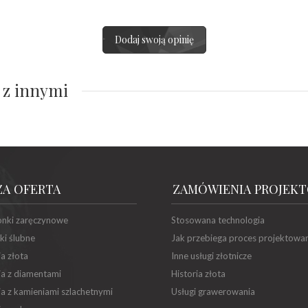
Dodaj swoją opinię
 z innymi
ZA OFERTA
ZAMÓWIENIA PROJEK
onki zaręczynowe
Stosowana technologia
ki ślubne
Jak przebiega proces projektowa
ia złota
Inne usługi złotnicze
ia z diamentami
Historia złota
ia z kamieniami szlachetnymi
Usługi grawerowania