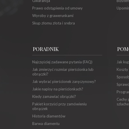
Gwarancja
Biżuter
Prawo odstąpienia od umowy
Upomin
Wyroby z grawerunkami
Skup złomu złota i srebra
PORADNIK
POM
Najczęściej zadawane pytania (FAQ)
Jak ku
Jak zmierzyć rozmiar pierścionka lub
Koszty
obrączki?
Sposob
Jak wybrać pierścionek zaręczynowy?
Sprawd
Jakie napisy na pierścionkach?
Progra
Kiedy zamawiać obrączki?
Cechy p
Pakiet korzyści przy zamówieniu
szlache
obrączek
Historia diamentów
Barwa diamentu