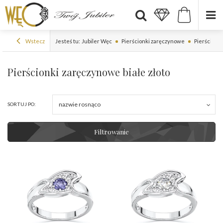
Wstecz
Jesteś tu:
Jubiler Węc
Pierścionki zaręczynowe
Pierścionki
Pierścionki zaręczynowe białe złoto
nazwie rosnąco
SORTUJ PO:
Filtrowanie