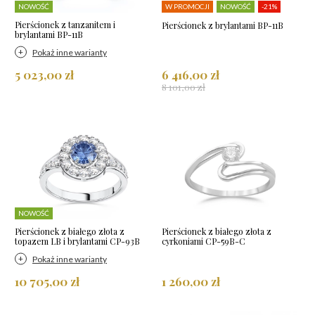
NOWOŚĆ
W PROMOCJI
NOWOŚĆ
-21%
Pierścionek z tanzanitem i
Pierścionek z brylantami BP-11B
brylantami BP-11B
Pokaż inne warianty
5 023,00 zł
6 416,00 zł
8 101,00 zł
NOWOŚĆ
Pierścionek z białego złota z
Pierścionek z białego złota z
topazem LB i brylantami CP-93B
cyrkoniami CP-59B-C
Pokaż inne warianty
10 705,00 zł
1 260,00 zł