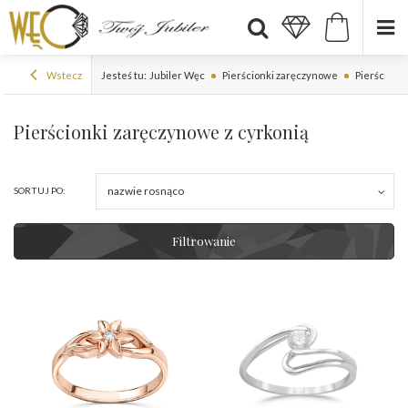
Wstecz
Jesteś tu:
Jubiler Węc
Pierścionki zaręczynowe
Pierścionk
Pierścionki zaręczynowe z cyrkonią
nazwie rosnąco
SORTUJ PO:
Filtrowanie