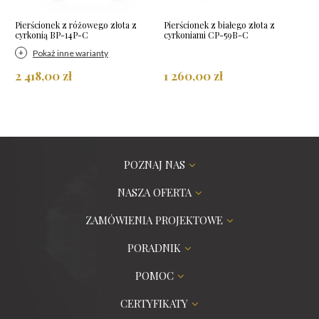
Pierścionek z różowego złota z
Pierścionek z białego złota z
cyrkonią BP-14P-C
cyrkoniami CP-59B-C
Pokaż inne warianty
2 418,00 zł
1 260,00 zł
POZNAJ NAS
NASZA OFERTA
ZAMÓWIENIA PROJEKTOWE
PORADNIK
POMOC
CERTYFIKATY