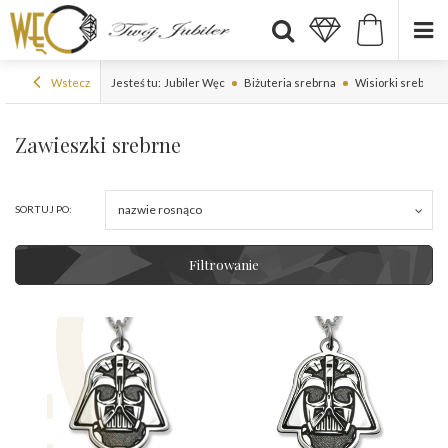
Wstecz
Jesteś tu:
Jubiler Węc
Biżuteria srebrna
Wisiorki srebrne
Zawieszki srebrne
nazwie rosnąco
SORTUJ PO:
Filtrowanie