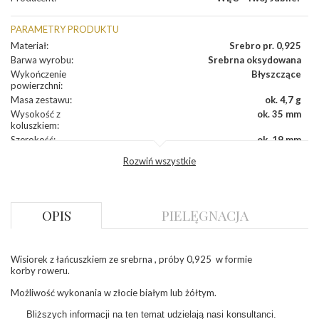
PARAMETRY PRODUKTU
Materiał
:
Srebro pr. 0,925
Barwa wyrobu
:
Srebrna oksydowana
Wykończenie
Błyszczące
powierzchni
:
Masa zestawu
:
ok. 4,7 g
Wysokość z
ok. 35 mm
koluszkiem
:
Szerokość
:
ok. 19 mm
Grubość
:
ok. 0,8 mm
Rozwiń wszystkie
Długość
Do wyboru: 42 / 45 / 50 cm
łańcuszka
:
Splot łańcuszka
:
Ankra
OPIS
PIELĘGNACJA
INNE PARAMETRY
Łańcuszek w
Tak
zestawie
:
Wisiorek z łańcuszkiem ze srebrna , próby 0,925 w formie
Producent
WĘC-Twój Jubiler S.C. Artur Węc, Małgorzata
korby roweru.
odpowiedzialny
:
Suchan, ul. Kurczaba 3, 30-868 Kraków; NIP:
679-25-92-107; sklep@wec.com.pl
Możliwość wykonania w złocie białym lub żółtym.
Bezpieczeństwo
Nie nadaje się dla dzieci w wieku poniżej 3 lat
Bliższych informacji na ten temat udzielają nasi konsultanci.
- rodzaj
,
Elementy w wyrobie wykonane z białego złota