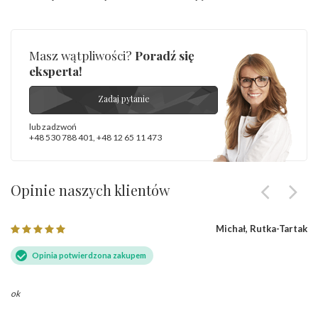
ostrzeżenia
:
zawierają nikiel
Masz wątpliwości?
Poradź się
eksperta!
Zadaj pytanie
lub zadzwoń
+48 530 788 401
,
+48 12 65 11 473
Opinie naszych klientów
Michał, Rutka-Tartak
Opinia potwierdzona zakupem
ok