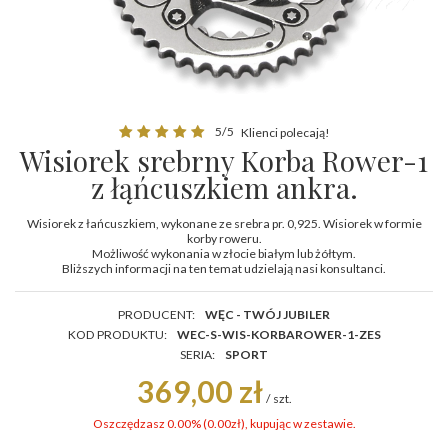
5/5
Klienci polecają!
Wisiorek srebrny Korba Rower-1
z łąńcuszkiem ankra.
Wisiorek z łańcuszkiem, wykonane ze srebra pr. 0,925. Wisiorek w formie
korby roweru.
Możliwość wykonania w złocie białym lub żółtym.
Bliższych informacji na ten temat udzielają nasi konsultanci.
PRODUCENT:
WĘC - TWÓJ JUBILER
KOD PRODUKTU:
WEC-S-WIS-KORBAROWER-1-ZES
SERIA:
SPORT
369,00 zł
/
szt.
Oszczędzasz 0.00% (
0.00
zł
), kupując w zestawie.