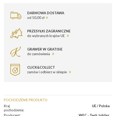
DARMOWA DOSTAWA
od 50,00 zł
PRZESYŁKI ZAGRANICZNE
do wybranych krajów UE
GRAWER W GRATISIE
do zamówienia
CLICK&COLLECT
zamów i odbierz w sklepie
POCHODZENIE PRODUKTU
Kraj
UE / Polska
pochodzenia
:
Producent
:
WĘC - Twój Jubiler