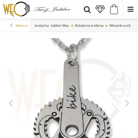
Wstecz
Jesteś tu:
Jubiler Węc
Biżuteria srebrna
Wisiorki srebrne