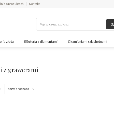
inie o produktach
Kontakt
S
eria złota
Biżuteria z diamentami
Z kamieniami szlachetnymi
ki z grawerami
nazwie rosnąco
: