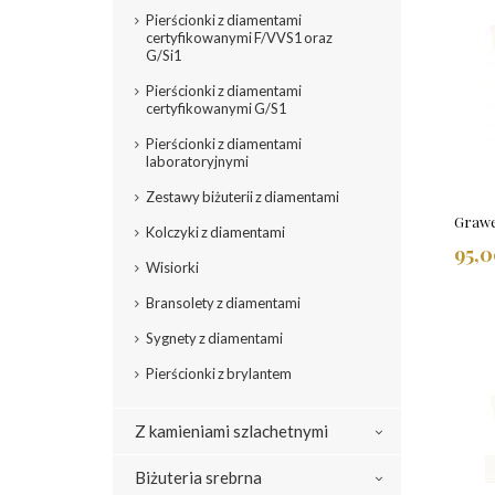
Pierścionki z diamentami
certyfikowanymi F/VVS1 oraz
G/Si1
Pierścionki z diamentami
certyfikowanymi G/S1
Pierścionki z diamentami
laboratoryjnymi
Zestawy biżuterii z diamentami
Grawe
Kolczyki z diamentami
95,0
Wisiorki
Bransolety z diamentami
Sygnety z diamentami
Pierścionki z brylantem
Z kamieniami szlachetnymi
Biżuteria srebrna