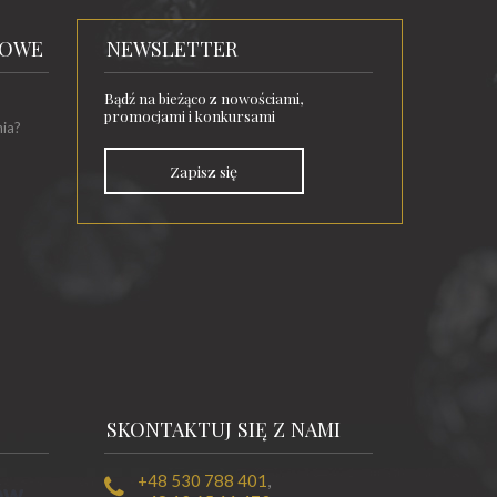
TOWE
NEWSLETTER
Bądź na bieżąco z nowościami,
promocjami i konkursami
nia?
Zapisz się
SKONTAKTUJ SIĘ Z NAMI
+48 530 788 401
,