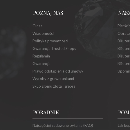
POZNAJ NAS
NAS
O nas
Pierści
Wiadomości
Obrącz
Polityka prywatności
Biżuter
Gwarancja Trusted Shops
Biżuter
Regulamin
Biżuter
Gwarancja
Biżuter
Prawo odstąpienia od umowy
Upomin
Wyroby z grawerunkami
Skup złomu złota i srebra
PORADNIK
POM
Najczęściej zadawane pytania (FAQ)
Jak ku