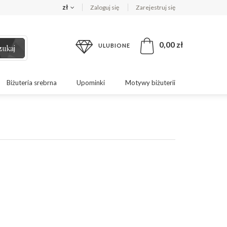
zł
Zaloguj się
Zarejestruj się
0,00 zł
ULUBIONE
zukaj
Biżuteria srebrna
Upominki
Motywy biżuterii