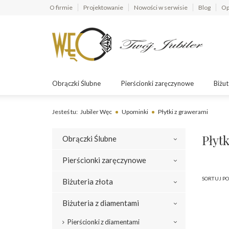
O firmie
Projektowanie
Nowości w serwisie
Blog
Op
Obrączki Ślubne
Pierścionki zaręczynowe
Biżut
Jesteś tu:
Jubiler Węc
Upominki
Płytki z grawerami
Płyt
Obrączki Ślubne
Pierścionki zaręczynowe
SORTUJ PO
Biżuteria złota
Biżuteria z diamentami
Pierścionki z diamentami