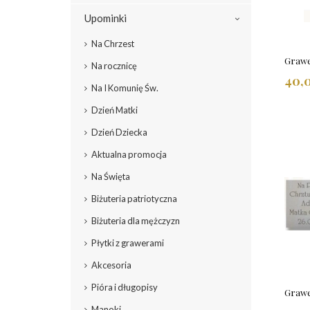
Upominki
Na Chrzest
Grawe
Na rocznicę
40,0
Na I Komunię Św.
Dzień Matki
Dzień Dziecka
Aktualna promocja
Na Święta
Biżuteria patriotyczna
Biżuteria dla mężczyzn
Płytki z grawerami
Akcesoria
Pióra i długopisy
Grawe
Manoki