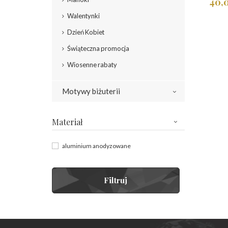
40,0
Walentynki
Dzień Kobiet
Świąteczna promocja
Wiosenne rabaty
Motywy biżuterii
Materiał
aluminium anodyzowane
Filtruj