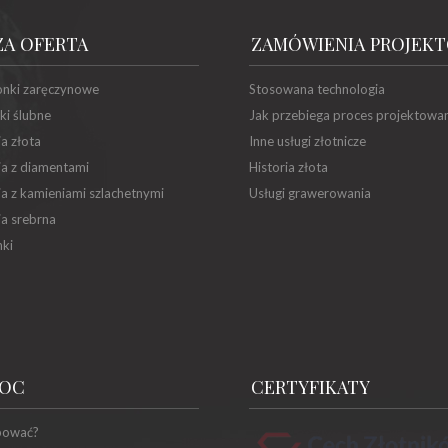
ZA OFERTA
ZAMÓWIENIA PROJEK
onki zaręczynowe
Stosowana technologia
ki ślubne
Jak przebiega proces projektowa
ia złota
Inne usługi złotnicze
ia z diamentami
Historia złota
ia z kamieniami szlachetnymi
Usługi grawerowania
ia srebrna
ki
OC
CERTYFIKATY
pować?