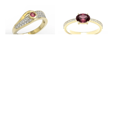
Pierścionek z brylantami i rubinem
Pierścionek z żółtego złota z
JP-53Z-R
rubinem i cyrkoniami BP-58Z-R-C
Pokaż inne warianty
7 206,00 zł
5 214,00 zł