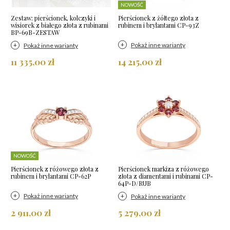
NOWOŚĆ
Zestaw: pierścionek, kolczyki i
Pierścionek z żółtego złota z
wisiorek z białego złota z rubinami
rubinem i brylantami CP-93Z
BP-69B-ZESTAW
Pokaż inne warianty
Pokaż inne warianty
11 335,00 zł
14 215,00 zł
NOWOŚĆ
Pierścionek z różowego złota z
Pierścionek markiza z różowego
rubinem i brylantami CP-62P
złota z diamentami i rubinami CP-
64P-D/RUB
Pokaż inne warianty
Pokaż inne warianty
2 911,00 zł
5 279,00 zł