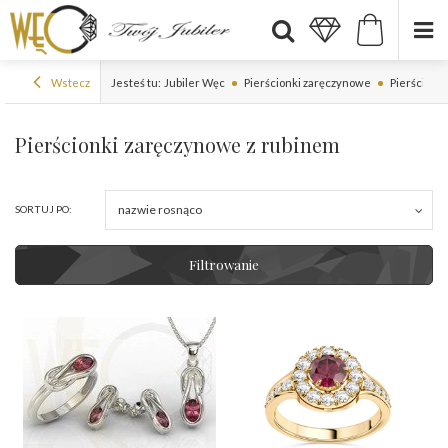
Wstecz
Jesteś tu:
Jubiler Węc
Pierścionki zaręczynowe
Pierścionki
Pierścionki zaręczynowe z rubinem
nazwie rosnąco
SORTUJ PO:
Filtrowanie