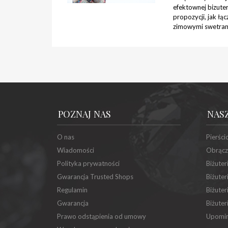
efektownej bizuter
propozycji, jak łąc
zimowymi swetram
POZNAJ NAS
NAS
O nas
Pierści
Wiadomości
Obrącz
Polityka prywatności
Biżuter
Gwarancja Trusted Shops
Biżuter
Regulamin
Biżuter
Gwarancja
Biżuter
Prawo odstąpienia od umowy
Upomin