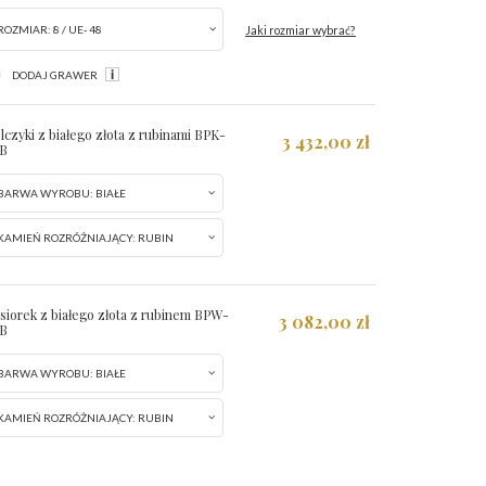
Jaki rozmiar wybrać?
ROZMIAR:
8 / UE- 48
DODAJ GRAWER
lczyki z białego złota z rubinami BPK-
3 432,00 zł
B
BARWA WYROBU:
BIAŁE
KAMIEŃ ROZRÓŻNIAJĄCY:
RUBIN
siorek z białego złota z rubinem BPW-
3 082,00 zł
B
BARWA WYROBU:
BIAŁE
KAMIEŃ ROZRÓŻNIAJĄCY:
RUBIN