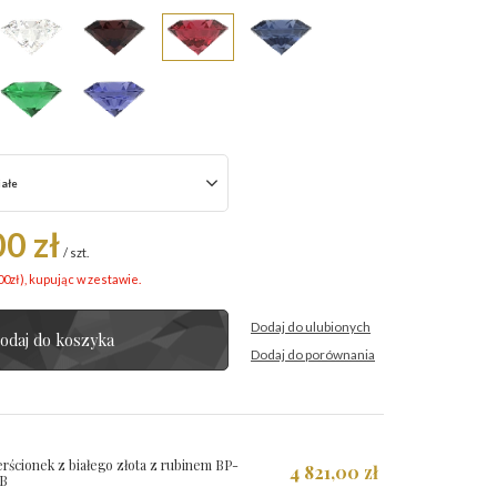
iałe
0 zł
/
szt.
00
zł
), kupując w zestawie.
Dodaj do ulubionych
odaj do koszyka
Dodaj do porównania
erścionek z białego złota z rubinem BP-
4 821,00 zł
B