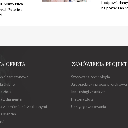
Podpowiadamy, 
ii. Mamy kilka
na prezent na ro
zyć biżuterię z
i.
ZA OFERTA
ZAMÓWIENIA PROJEK
onki zaręczynowe
Stosowana technologia
ki ślubne
Jak przebiega proces projektowa
ia złota
Inne usługi złotnicze
ia z diamentami
Historia złota
ia z kamieniami szlachetnymi
Usługi grawerowania
ia srebrna
ki