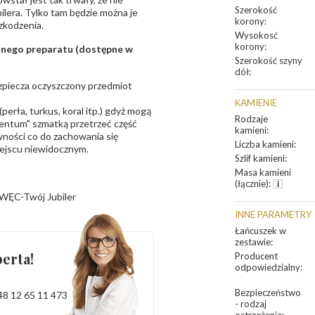
Szerokość
bilera. Tylko tam będzie można je
korony
:
zkodzenia.
Wysokosć
korony
:
sanego preparatu (dostępne w
Szerokość szyny
dół
:
bezpiecza oczyszczony przedmiot
KAMIENIE
erła, turkus, koral itp.) gdyż mogą
Rodzaje
ntum" szmatką przetrzeć część
kamieni
:
ności co do zachowania się
Liczba kamieni
:
iejscu niewidocznym.
Szlif kamieni
:
Masa kamieni
(łącznie)
:
WĘC-Twój Jubiler
INNE PARAMETRY
Łańcuszek w
zestawie
:
erta!
Producent
odpowiedzialny
:
Bezpieczeństwo
48 12 65 11 473
- rodzaj