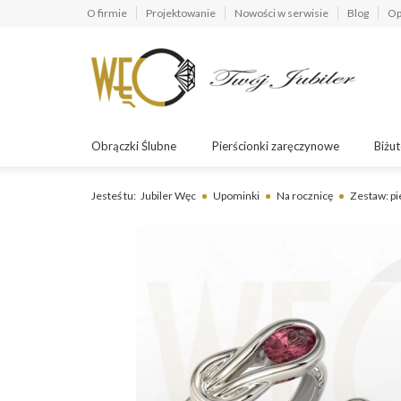
O firmie
Projektowanie
Nowości w serwisie
Blog
Op
Obrączki Ślubne
Pierścionki zaręczynowe
Biżut
Jesteś tu:
Jubiler Węc
Upominki
Na rocznicę
Zestaw: pi