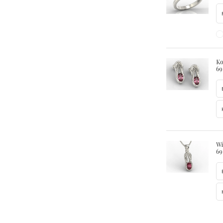
Ko
69
Wi
69