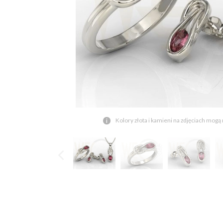
Kolory złota i kamieni na zdjęciach mogą