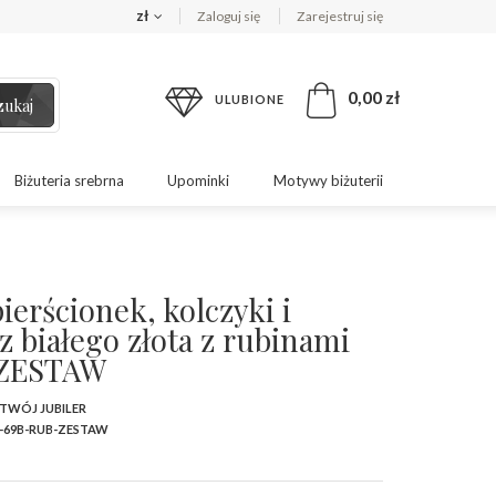
zł
Zaloguj się
Zarejestruj się
0,00 zł
ULUBIONE
zukaj
Biżuteria srebrna
Upominki
Motywy biżuterii
ierścionek, kolczyki i
z białego złota z rubinami
ZESTAW
 TWÓJ JUBILER
-69B-RUB-ZESTAW