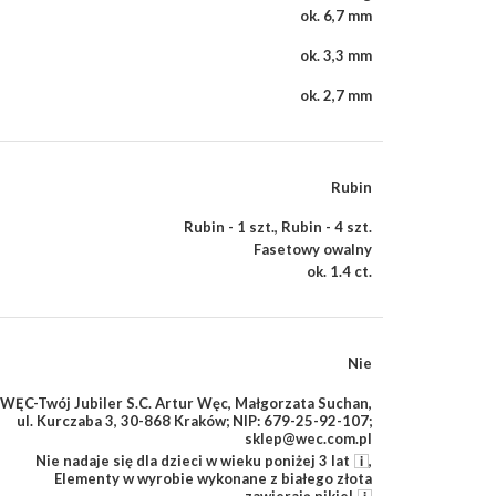
ok. 6,7 mm
ok. 3,3 mm
ok. 2,7 mm
Rubin
Rubin - 1 szt.
,
Rubin - 4 szt.
Fasetowy owalny
ok. 1.4 ct.
Nie
WĘC-Twój Jubiler S.C. Artur Węc, Małgorzata Suchan,
ul. Kurczaba 3, 30-868 Kraków; NIP: 679-25-92-107;
sklep@wec.com.pl
Nie nadaje się dla dzieci w wieku poniżej 3 lat
,
Elementy w wyrobie wykonane z białego złota