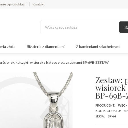
inie o produktach
Kontakt
S
eria złota
Biżuteria z diamentami
Z kamieniami szlachetnymi
erścionek, kolczyki i wisiorek z białego złota z rubinami BP-69B-ZESTAW
Zestaw: p
wisiorek 
BP-69B-
PRODUCENT:
WĘC -
KOD PRODUKTU:
BP
SERIA:
BP-69