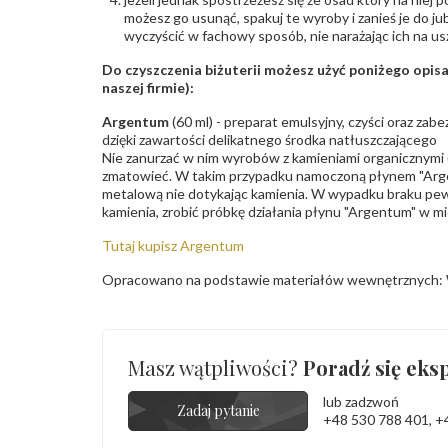
możesz go usunąć, spakuj te wyroby i zanieś je do ju
wyczyścić w fachowy sposób, nie narażając ich na us
Do czyszczenia biżuterii możesz użyć poniżego opi
naszej firmie):
Argentum
(60 ml) - preparat emulsyjny, czyści oraz za
dzięki zawartości delikatnego środka natłuszczającego
Nie zanurzać w nim wyrobów z kamieniami organicznymi (p
zmatowieć. W takim przypadku namoczoną płynem "Arge
metalową nie dotykając kamienia. W wypadku braku pew
kamienia, zrobić próbkę działania płynu "Argentum" w m
Tutaj kupisz Argentum
Opracowano na podstawie materiałów wewnętrznych: 
Masz wątpliwości?
Poradź się eksp
lub zadzwoń
Zadaj pytanie
+48 530 788 401
,
+