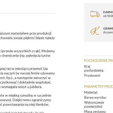
DARM
od 50,00
GRAWE
do zam
ejszym materiałem przy produkcji
zachowała swoje piękno i blask należy
 (przede wszystkich z rąk). Możemy
 chemicznie (np. pęknięcia lutów
POCHODZENIE P
Kraj
epiej raz w miesiącu przemyć (za
pochodzenia
:
ia naczyń (w naszej firmie używamy
Producent
:
t, itp.) , a następnie zanurzyć w
zczotkować i dokładnie wypłukać.
 wymagała wizyt u jubilera.
PARAMETRY PRO
Materiał
:
te w miękką szmatkę w szczelnie
Barwa wyrobu
:
unowym). Dzięki temu ograniczymy
Wykończenie
ść powstawania na niej tlenków.
powierzchni
:
Masa zestawu
:
owstał jest tak trwały, że nie