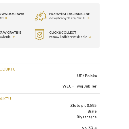
OWA DOSTAWA
PRZESYŁKI ZAGRANICZNE
 zł
do wybranych krajów UE
R W GRATISIE
CLICK&COLLECT
ówienia
zamów i odbierz w sklepie
RODUKTU
UE / Polska
WĘC - Twój Jubiler
DUKTU
Złoto pr. 0,585
Białe
Błyszczące
ok. 7.3 g