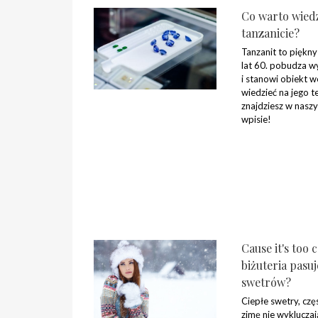
Co warto wiedz
tanzanicie?
Tanzanit to piękny
lat 60. pobudza w
i stanowi obiekt w
wiedzieć na jego
znajdziesz w nasz
wpisie!
Cause it's too c
biżuteria pasu
swetrów?
Ciepłe swetry, czę
zimę nie wyklucza