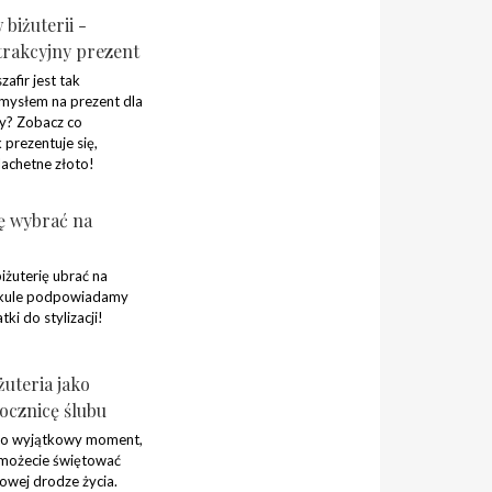
 biżuterii -
trakcyjny prezent
zafir jest tak
ysłem na prezent dla
y? Zobacz co
k prezentuje się,
achetne złoto!
ię wybrać na
iżuterię ubrać na
ykule podpowiadamy
ki do stylizacji!
żuteria jako
ocznicę ślubu
 to wyjątkowy moment,
 możecie świętować
nowej drodze życia.