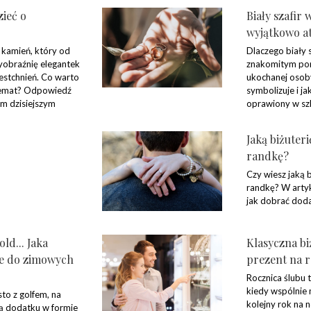
ieć o
Biały szafir w
wyjątkowo a
 kamień, który od
Dlaczego biały s
yobraźnię elegantek
znakomitym pom
estchnień. Co warto
ukochanej osob
 temat? Odpowiedź
symbolizuje i ja
ym dzisiejszym
oprawiony w szl
Jaką biżuter
randkę?
Czy wiesz jaką b
randkę? W art
jak dobrać dodat
old... Jaka
Klasyczna bi
je do zimowych
prezent na r
Rocznica ślubu
kiedy wspólnie
sto z golfem, na
kolejny rok na 
ją dodatku w formie