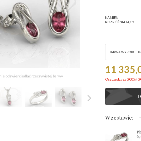
KAMIEŃ
ROZRÓŻNIAJĄCY
BARWA WYROBU:
B
11 335,0
 nie odzwierciedlać rzeczywistej barwy
Oszczędzasz 0.00% (
0.
D
W zestawie:
Pi
69