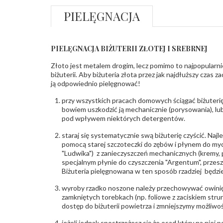
PIELĘGNACJA
PIELĘGNACJA BIŻUTERII ZŁOTEJ I SREBRNEJ
Złoto jest metalem drogim, lecz pomimo to najpopularni
biżuterii. Aby biżuteria złota przez jak najdłuższy czas 
ją odpowiednio pielęgnować!
przy wszystkich pracach domowych ściągać biżuterię
bowiem uszkodzić ją mechanicznie (porysowania), lub
pod wpływem niektórych detergentów.
staraj się systematycznie swą biżuterię czyścić. Najl
pomocą starej szczoteczki do zębów i płynem do myc
"Ludwika") z zanieczyszczeń mechanicznych (kremy, po
specjalnym płynie do czyszczenia "Argentum", przes
Biżuteria pielęgnowana w ten sposób rzadziej będzie
wyroby rzadko noszone należy przechowywać owinię
zamkniętych torebkach (np. foliowe z zaciskiem str
dostęp do biżuterii powietrza i zmniejszymy możliwo
jeżeli jednak spostrzeżesz się że osad który na niej p