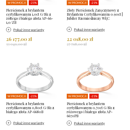
W PROMOCJI
-21%
W PROMOCJI
-21%
Pierścionek z brylantem
Złoty Pierścionek Zaręczynowy z
certyfikowanym 1,0ct G/Si1 z
Brylantem Certyfikowanym 0.90ct |
żółtego i białego złota AP-66-
Jubiler Rzemieślniczy WĘC
1,0/ZB
Pokaż inne warianty
Pokaż inne warianty
26 177,00 zł
22 018,00 zł
33 049,00 zł
27 798,00 zł
W PROMOCJI
-21%
W PROMOCJI
-21%
Pierścionek z brylantem
Pierścionek z brylantem
certyfikowanym 0,80ct G/Si1 z
certyfikowanym 0,70ct G/Si1 z
białego złota AP-6680B
różowego i białego złota AP-
6670PB
Pokaż inne warianty
Pokaż inne warianty