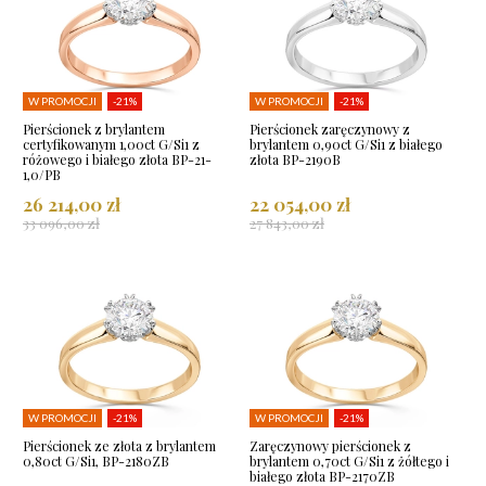
W PROMOCJI
-21%
W PROMOCJI
-21%
Pierścionek z brylantem
Pierścionek zaręczynowy z
certyfikowanym 1,00ct G/Si1 z
brylantem 0,90ct G/Si1 z białego
różowego i białego złota BP-21-
złota BP-2190B
1,0/PB
26 214,00 zł
22 054,00 zł
33 096,00 zł
27 843,00 zł
W PROMOCJI
-21%
W PROMOCJI
-21%
Pierścionek ze złota z brylantem
Zaręczynowy pierścionek z
0,80ct G/Si1, BP-2180ZB
brylantem 0,70ct G/Si1 z żółtego i
białego złota BP-2170ZB