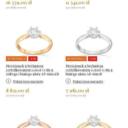
16 539,00 zł
11 341,00 zł
20 881,00 zł
14 318,00 zł
W PROMOCJI
-21%
W PROMOCJI
-21%
Pierścionek z brylantem
Pierścionek z brylantem
certyfikowanym 0,60ct G/Si1 z
certyfikowanym 0,50ct G/Si1 z
żółtego i białego złota AP-6660ZB
białego złota AP-6650B
Pokaż inne warianty
Pokaż inne warianty
8 821,00 zł
7 981,00 zł
11 137,00 zł
10 076,00 zł