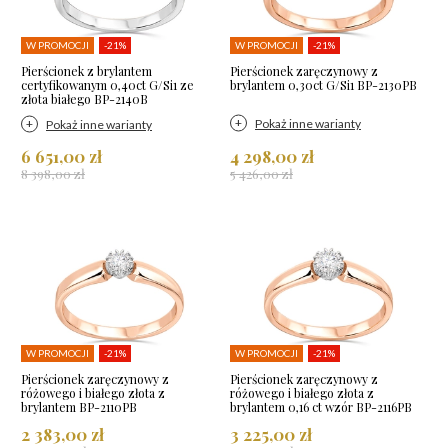
W PROMOCJI
-21%
W PROMOCJI
-21%
Pierścionek z brylantem
Pierścionek zaręczynowy z
certyfikowanym 0,40ct G/Si1 ze
brylantem 0,30ct G/Si1 BP-2130PB
złota białego BP-2140B
Pokaż inne warianty
Pokaż inne warianty
6 651,00 zł
4 298,00 zł
8 398,00 zł
5 426,00 zł
W PROMOCJI
-21%
W PROMOCJI
-21%
Pierścionek zaręczynowy z
Pierścionek zaręczynowy z
różowego i białego złota z
różowego i białego złota z
brylantem BP-2110PB
brylantem 0,16 ct wzór BP-2116PB
2 383,00 zł
3 225,00 zł