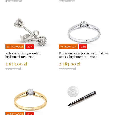
4 072,00 zł
3 291,00 zł
W PROMOCJI
-20%
W PROMOCJI
-21%
Kolczyki z białego złota z
Pierścionek zaręczynowy z białego
brylantami BPK-2120B
złota z brylantem BP-2110B
2 633,00 zł
2 383,00 zł
3 291,00 zł
3 009,00 zł
W PROMOCJI
-21%