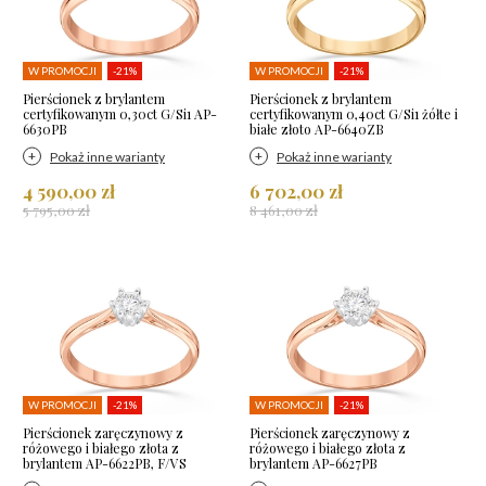
W PROMOCJI
-21%
W PROMOCJI
-21%
Pierścionek z brylantem
Pierścionek z brylantem
certyfikowanym 0,30ct G/Si1 AP-
certyfikowanym 0,40ct G/Si1 żółte i
6630PB
białe złoto AP-6640ZB
Pokaż inne warianty
Pokaż inne warianty
4 590,00 zł
6 702,00 zł
5 795,00 zł
8 461,00 zł
W PROMOCJI
-21%
W PROMOCJI
-21%
Pierścionek zaręczynowy z
Pierścionek zaręczynowy z
różowego i białego złota z
różowego i białego złota z
brylantem AP-6622PB, F/VS
brylantem AP-6627PB