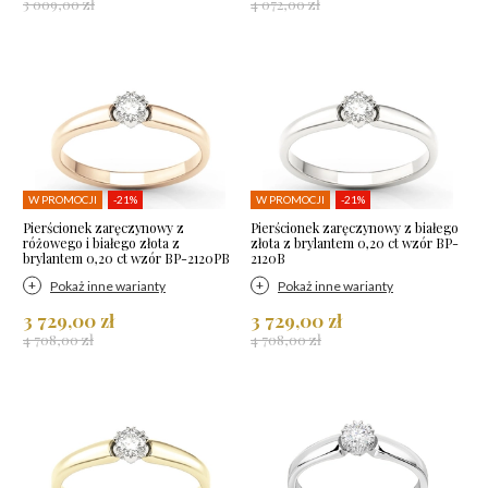
3 009,00 zł
4 072,00 zł
W PROMOCJI
-21%
W PROMOCJI
-21%
Pierścionek zaręczynowy z
Pierścionek zaręczynowy z białego
różowego i białego złota z
złota z brylantem 0,20 ct wzór BP-
brylantem 0,20 ct wzór BP-2120PB
2120B
Pokaż inne warianty
Pokaż inne warianty
3 729,00 zł
3 729,00 zł
4 708,00 zł
4 708,00 zł