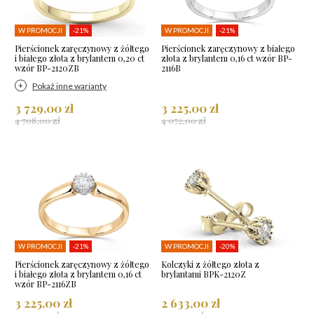
W PROMOCJI
-21%
W PROMOCJI
-21%
Pierścionek zaręczynowy z żółtego
Pierścionek zaręczynowy z białego
i białego złota z brylantem 0,20 ct
złota z brylantem 0,16 ct wzór BP-
wzór BP-2120ZB
2116B
Pokaż inne warianty
3 729,00 zł
3 225,00 zł
4 708,00 zł
4 072,00 zł
W PROMOCJI
-21%
W PROMOCJI
-20%
Pierścionek zaręczynowy z żółtego
Kolczyki z żółtego złota z
i białego złota z brylantem 0,16 ct
brylantami BPK-2120Z
wzór BP-2116ZB
3 225,00 zł
2 633,00 zł