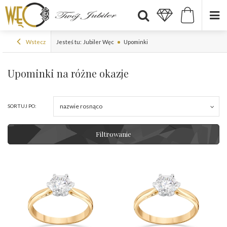
Wstecz
Jesteś tu:
Jubiler Węc
Upominki
Upominki na różne okazje
nazwie rosnąco
SORTUJ PO:
Filtrowanie