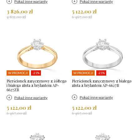
Pokaż inne warianty
Pokaż inne warianty
3 826,00 zł
5 122,00 zł
4 831,00 zł
6 467,00 zł
W PROMOCJI
-21%
W PROMOCJI
-21%
Pierścionek zaręczynowy z żółtego
Pierścionek zaręczynowy z białego
i białego złota z brylantem AP-
złota z brylantem AP-6627B
6627ZB
Pokaż inne warianty
Pokaż inne warianty
5 122,00 zł
5 122,00 zł
6 467,00 zł
6 467,00 zł