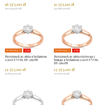
16 573,00 zł
11 372,00 zł
20 924,00 zł
14 358,00 zł
W PROMOCJI
-21%
W PROMOCJI
-21%
Pierścionek ze złota z brylantem
Pierścionek ze złota różówego i
0,50ct F/VVS1, BP-2150PB
białęgo z brylantem 0,60ct F/VVS1,
BP-2160PB
12 573,00 zł
13 573,00 zł
15 874,00 zł
17 136,00 zł