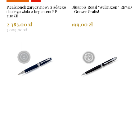
Pierścionek zaręczynowy z żółtego
Długopis Regal "Wellington " RE74D
i białego złota z brylantem BP-
- Grawer Gratis!
2110ZB
2 383,00 zł
199,00 zł
3 009,00 zł
Długopis Regal "Andrew Blue"
Długopis Regal "Sun&Moon" RE70D
RE104D - Grawer Gratis!
- Grawer Gratis!
165,00 zł
171,00 zł