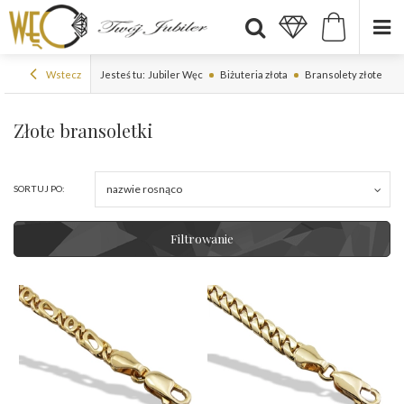
Wstecz
Jesteś tu:
Jubiler Węc
Biżuteria złota
Bransolety złote
Złote bransoletki
nazwie rosnąco
SORTUJ PO:
Filtrowanie