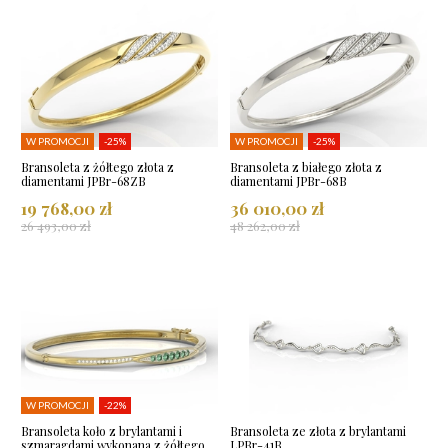
W PROMOCJI
-25%
W PROMOCJI
-25%
Bransoleta z żółtego złota z
Bransoleta z białego złota z
diamentami JPBr-68ZB
diamentami JPBr-68B
19 768,00 zł
36 010,00 zł
26 493,00 zł
48 262,00 zł
W PROMOCJI
-22%
Bransoleta koło z brylantami i
Bransoleta ze złota z brylantami
szmaragdami wykonana z żółtego
LPBr-41B