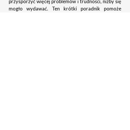
przysporzyć więcej problemów i trudności, niżby się
mogło wydawać. Ten krótki poradnik pomoże
wybrać najpiękniejszą i najprecyzyjniej wykonaną
biżuterię ze złota!
Czytaj dalej
POZNAJ NAS
NASZA OFERTA
ZAMÓWIENIA PROJEKTOWE
PORADNIK
POMOC
CERTYFIKATY