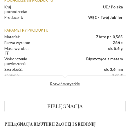
POCHODZENIE PRODUKTU
Kraj
UE / Polska
pochodzenia
:
Producent
:
WĘC - Twój Jubiler
PARAMETRY PRODUKTU
Materiał
:
Złoto pr. 0,585
Barwa wyrobu
:
Żółte
Masa wyrobu
:
ok. 5.6 g
Wykończenie
Błyszczące z matem
powierzchni
:
Szerokość
:
ok. 3,6 mm
Zapięcie
:
Konik
Rozwiń wszystkie
INNE PARAMETRY
Producent
WĘC-Twój Jubiler S.C. Artur Węc, Małgorzata
odpowiedzialny
:
Suchan, ul. Kurczaba 3, 30-868 Kraków; NIP:
679-25-92-107; sklep@wec.com.pl
PIELĘGNACJA
Bezpieczeństwo
Nie nadaje się dla dzieci w wieku poniżej 3 lat
- rodzaj
,
Elementy w wyrobie wykonane z białego złota
ostrzeżenia
:
zawierają nikiel
PIELĘGNACJA BIŻUTERII ZŁOTEJ I SREBRNEJ