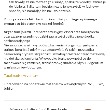
tak trwały, że nie możesz go usunąć, spakuj te wyroby i zanieś je
do jubilera. Tylko tam będzie można je wyczyścić w fachowy
sposób, nie narażając ich na uszkodzenia.
Do czyszczenia biżuterii możesz użyć poniżego opisanego
preparatu (dostępne w naszej firmie):
Argentum
(60 ml) - preparat emulsyjny, czyści oraz zabezpiecza
oczyszczony przedmiot dzięki zawartości delikatnego środka
natłuszczającego
Nie zanurzać w nim wyrobów z kamieniami organicznymi (perła,
turkus, koral itp.) gdyż mogą zmatowieć. W takim przypadku
namoczoną płynem "Argentum" szmatką przetrzeć część metalową
nie dotykając kamienia. W wypadku braku pewności co do
zachowania się kamienia, zrobić próbkę działania płynu "Argentum"
w miejscu niewidocznym.
Tutaj kupisz Argentum
Opracowano na podstawie materiałów wewnętrznych: WĘC-Twój
Jubiler
Masz wątpliwości?
Poradź się