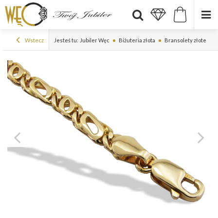
Wstecz
Jesteś tu:
Jubiler Węc
Biżuteria złota
Bransolety złote