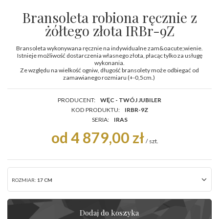
Bransoleta robiona ręcznie z
żółtego złota IRBr-9Z
Bransoleta wykonywana ręcznie na indywidualne zam&oacute;wienie.
Istnieje możliwość dostarczenia własnego złota, płacąc tylko za usługę
wykonania.
Ze względu na wielkość ogniw, długość bransolety może odbiegać od
zamawianego rozmiaru (+-0,5cm.)
PRODUCENT:
WĘC - TWÓJ JUBILER
KOD PRODUKTU:
IRBR-9Z
SERIA:
IRAS
od 4 879,00 zł
/
szt.
ROZMIAR:
17 CM
Dodaj do koszyka