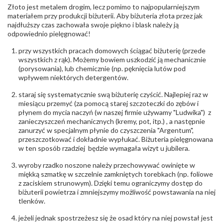
Złoto jest metalem drogim, lecz pomimo to najpopularniejszym
materiałem przy produkcji biżuterii. Aby biżuteria złota przez jak
najdłuższy czas zachowała swoje piękno i blask należy ją
odpowiednio pielęgnować!
przy wszystkich pracach domowych ściągać biżuterię (przede
wszystkich z rąk). Możemy bowiem uszkodzić ją mechanicznie
(porysowania), lub chemicznie (np. pęknięcia lutów pod
wpływem niektórych detergentów.
staraj się systematycznie swą biżuterię czyścić. Najlepiej raz w
miesiącu przemyć (za pomocą starej szczoteczki do zębów i
płynem do mycia naczyń (w naszej firmie używamy "Ludwika") z
zanieczyszczeń mechanicznych (kremy, pot, itp.) , a następnie
zanurzyć w specjalnym płynie do czyszczenia "Argentum",
przeszczotkować i dokładnie wypłukać. Biżuteria pielęgnowana
w ten sposób rzadziej będzie wymagała wizyt u jubilera.
wyroby rzadko noszone należy przechowywać owinięte w
miękką szmatkę w szczelnie zamkniętych torebkach (np. foliowe
z zaciskiem strunowym). Dzięki temu ograniczymy dostęp do
biżuterii powietrza i zmniejszymy możliwość powstawania na niej
tlenków.
jeżeli jednak spostrzeżesz się że osad który na niej powstał jest