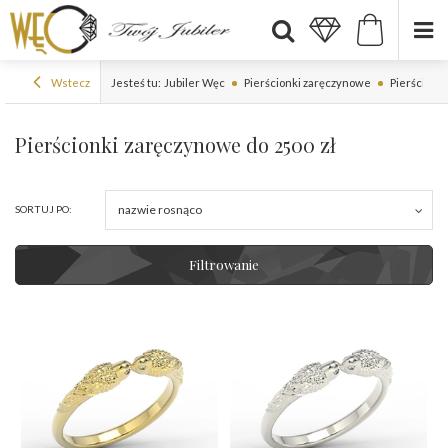
Wstecz
Jesteś tu:
Jubiler Węc
Pierścionki zaręczynowe
Pierścionki
Pierścionki zaręczynowe do 2500 zł
nazwie rosnąco
SORTUJ PO:
Filtrowanie