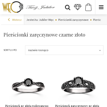
Wstecz
Jesteś tu:
Jubiler Węc
Pierścionki zaręczynowe
Pierścionk
Pierścionki zaręczynowe czarne złoto
nazwie rosnąco
SORTUJ PO:
Pierścionek ze złota rodowanego
Pierścionek zaręczynowy ze złota