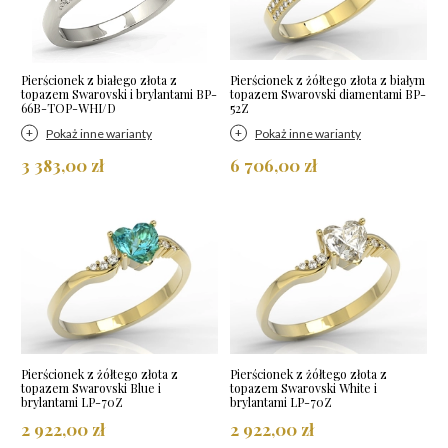
Pierścionek z białego złota z
Pierścionek z żółtego złota z białym
topazem Swarovski i brylantami BP-
topazem Swarovski diamentami BP-
66B-TOP-WHI/D
52Z
Pokaż inne warianty
Pokaż inne warianty
3 383,00 zł
6 706,00 zł
Pierścionek z żółtego złota z
Pierścionek z żółtego złota z
topazem Swarovski Blue i
topazem Swarovski White i
brylantami LP-70Z
brylantami LP-70Z
2 922,00 zł
2 922,00 zł