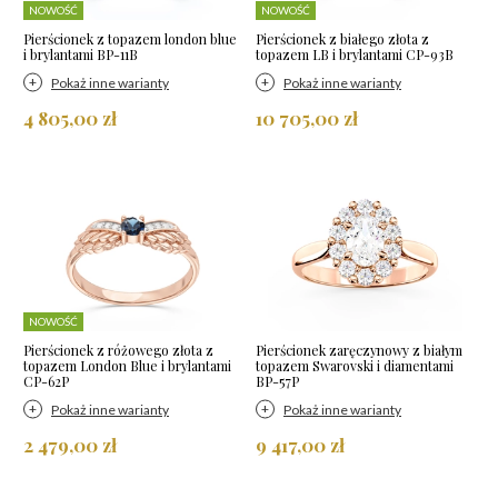
NOWOŚĆ
NOWOŚĆ
Pierścionek z topazem london blue
Pierścionek z białego złota z
i brylantami BP-11B
topazem LB i brylantami CP-93B
Pokaż inne warianty
Pokaż inne warianty
4 805,00 zł
10 705,00 zł
NOWOŚĆ
Pierścionek z różowego złota z
Pierścionek zaręczynowy z białym
topazem London Blue i brylantami
topazem Swarovski i diamentami
CP-62P
BP-57P
Pokaż inne warianty
Pokaż inne warianty
2 479,00 zł
9 417,00 zł