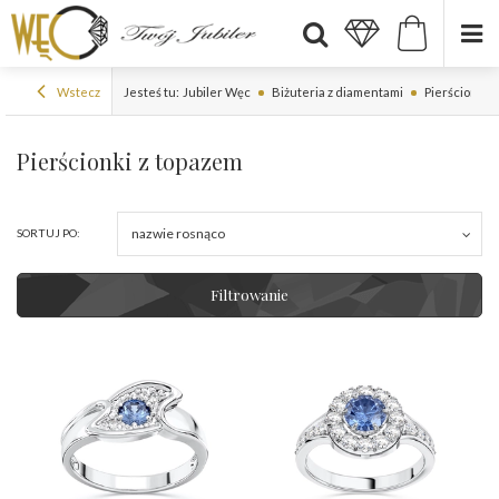
Wstecz
Jesteś tu:
Jubiler Węc
Biżuteria z diamentami
Pierścionki 
Pierścionki z topazem
nazwie rosnąco
SORTUJ PO:
Filtrowanie