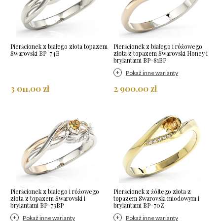
Pierścionek z białego złota topazem
Pierścionek z białego i różowego
Swarovski BP-74B
złota z topazem Swarovski Honey i
brylantami BP-81BP
Pokaż inne warianty
3 011,00 zł
2 900,00 zł
Pierścionek z białego i różowego
Pierścionek z żółtego złota z
złota z topazem Swarovski i
topazem Swarovski miodowym i
brylantami BP-73BP
brylantami BP-70Z
Pokaż inne warianty
Pokaż inne warianty