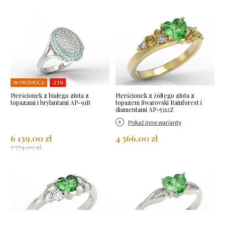
W PROMOCJI
-21%
Pierścionek z białego złota z
Pierścionek z żółtego złota z
topazami i brylantami AP-91B
topazem Swarovski Rainforest i
diamentami AP-5312Z
Pokaż inne warianty
6 139,00 zł
4 566,00 zł
7 774,00 zł