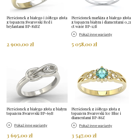
Pierścionek z białego i żółtego złota
Pierścionek markiza z białego złota
z topazem Swarovski Red i
z topazem białym i diamentami 0,21
brylantami BP-81BZ
ct wzór BP-12B
Pokaż inne warianty
2 900,00 zł
5 058,00 zł
Pierścionek z białego złota z białym
Pierścionek z żółtego złota z
topazem Swarovski BP-69B
topazem Swarovski Ice Blue i
diamentami BP-86Z
Pokaż inne warianty
Pokaż inne warianty
3 695,00 zł
3 547,00 zł