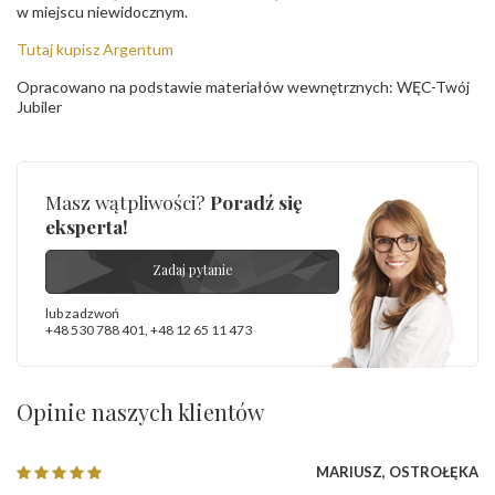
w miejscu niewidocznym.
Tutaj kupisz Argentum
Opracowano na podstawie materiałów wewnętrznych: WĘC-Twój
Jubiler
Masz wątpliwości?
Poradź się
eksperta!
Zadaj pytanie
lub zadzwoń
+48 530 788 401
,
+48 12 65 11 473
Opinie naszych klientów
MARIUSZ, OSTROŁĘKA