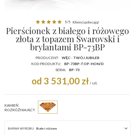
5/5
Klienci polecają!
Pierścionek z białego i różowego
złota z topazem Swarovski i
brylantami BP-73BP
PRODUCENT:
WĘC - TWÓJ JUBILER
KOD PRODUKTU:
BP-73BP-TOP-HON/D
SERIA:
BP-73
od 3 531,00 zł
/
szt.
KAMIEŃ
ROZRÓŻNIAJĄCY
BARWA WYROBU:
Białe i różowe