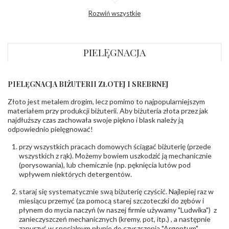
korony
:
Rozwiń wszystkie
Wysokosć
ok. 4,5 mm
korony
:
Szerokość szyny
ok. 2,0 mm
dół
:
PIELĘGNACJA
Szerokość szyny
ok. 4,3 mm
bok
:
PIELĘGNACJA BIŻUTERII ZŁOTEJ I SREBRNEJ
DIAMENTY
Kamień
:
Diament
Złoto jest metalem drogim, lecz pomimo to najpopularniejszym
Szlif
:
Brylantowy okrągły
materiałem przy produkcji biżuterii. Aby biżuteria złota przez jak
Liczba
0.004 ct - 8 szt.
najdłuższy czas zachowała swoje piękno i blask należy ją
diamentów
:
odpowiednio pielęgnować!
Liczba
8 szt.
diamentów
przy wszystkich pracach domowych ściągać biżuterię (przede
(łącznie)
:
wszystkich z rąk). Możemy bowiem uszkodzić ją mechanicznie
Masa
0.032 ct
(porysowania), lub chemicznie (np. pęknięcia lutów pod
diamentów
wpływem niektórych detergentów.
(łącznie)
:
Barwa
:
F
staraj się systematycznie swą biżuterię czyścić. Najlepiej raz w
Czystość
:
VS
miesiącu przemyć (za pomocą starej szczoteczki do zębów i
płynem do mycia naczyń (w naszej firmie używamy "Ludwika") z
zanieczyszczeń mechanicznych (kremy, pot, itp.) , a następnie
POZOSTAŁE KAMIENIE
zanurzyć w specjalnym płynie do czyszczenia "Argentum",