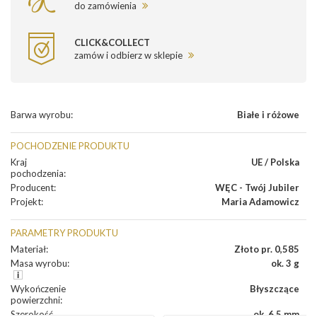
do zamówienia
CLICK&COLLECT
zamów i odbierz w sklepie
Barwa wyrobu
:
Białe i różowe
POCHODZENIE PRODUKTU
Kraj
UE / Polska
pochodzenia
:
Producent
:
WĘC - Twój Jubiler
Projekt
:
Maria Adamowicz
PARAMETRY PRODUKTU
Materiał
:
Złoto pr. 0,585
Masa wyrobu
:
ok. 3 g
Wykończenie
Błyszczące
powierzchni
:
Szerokość
ok. 6,5 mm