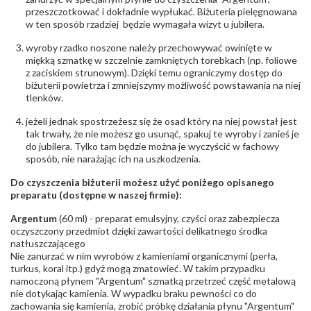
Rodzaje
Topaz Honey
przeszczotkować i dokładnie wypłukać. Biżuteria pielęgnowana
kamieni
:
w ten sposób rzadziej będzie wymagała wizyt u jubilera.
Liczba kamieni
:
Topaz Honey - 1 szt.
Szlif kamieni
:
Fasetowy serce
wyroby rzadko noszone należy przechowywać owinięte w
Masa kamieni
ok. 0.11 ct.
miękką szmatkę w szczelnie zamkniętych torebkach (np. foliowe
(łącznie)
:
z zaciskiem strunowym). Dzięki temu ograniczymy dostęp do
biżuterii powietrza i zmniejszymy możliwość powstawania na niej
tlenków.
INNE PARAMETRY
Producent
WĘC-Twój Jubiler S.C. Artur Węc, Małgorzata
jeżeli jednak spostrzeżesz się że osad który na niej powstał jest
odpowiedzialny
:
Suchan, ul. Kurczaba 3, 30-868 Kraków; NIP:
tak trwały, że nie możesz go usunąć, spakuj te wyroby i zanieś je
679-25-92-107; sklep@wec.com.pl
do jubilera. Tylko tam będzie można je wyczyścić w fachowy
Bezpieczeństwo
Nie nadaje się dla dzieci w wieku poniżej 3 lat
sposób, nie narażając ich na uszkodzenia.
- rodzaj
,
Elementy w wyrobie wykonane z białego złota
ostrzeżenia
:
zawierają nikiel
Do czyszczenia biżuterii możesz użyć poniżego opisanego
preparatu (dostępne w naszej firmie):
Argentum
(60 ml) - preparat emulsyjny, czyści oraz zabezpiecza
oczyszczony przedmiot dzięki zawartości delikatnego środka
natłuszczającego
Nie zanurzać w nim wyrobów z kamieniami organicznymi (perła,
turkus, koral itp.) gdyż mogą zmatowieć. W takim przypadku
namoczoną płynem "Argentum" szmatką przetrzeć część metalową
nie dotykając kamienia. W wypadku braku pewności co do
zachowania się kamienia, zrobić próbkę działania płynu "Argentum"