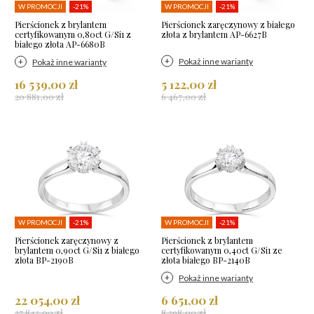
W PROMOCJI
-21%
W PROMOCJI
-21%
Pierścionek z brylantem
Pierścionek zaręczynowy z białego
certyfikowanym 0,80ct G/Si1 z
złota z brylantem AP-6627B
białego złota AP-6680B
Pokaż inne warianty
Pokaż inne warianty
16 539,00 zł
5 122,00 zł
20 881,00 zł
6 467,00 zł
W PROMOCJI
-21%
W PROMOCJI
-21%
Pierścionek zaręczynowy z
Pierścionek z brylantem
brylantem 0,90ct G/Si1 z białego
certyfikowanym 0,40ct G/Si1 ze
złota BP-2190B
złota białego BP-2140B
Pokaż inne warianty
22 054,00 zł
6 651,00 zł
27 843,00 zł
8 398,00 zł