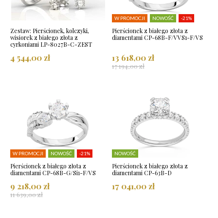
W PROMOCJI
NOWOŚĆ
-21%
Zestaw: Pierścionek, kolczyki,
Pierścionek z białego złota z
wisiorek z białego złota z
diamentami CP-68B-F/VVS1-F/VS
cyrkoniami LP-8027B-C-ZEST
4 544,00 zł
13 618,00 zł
17 194,00 zł
W PROMOCJI
NOWOŚĆ
-21%
NOWOŚĆ
Pierścionek z białego złota z
Pierścionek z białego złota z
diamentami CP-68B-G/Si1-F/VS
diamentami CP-63B-D
9 218,00 zł
17 041,00 zł
11 639,00 zł