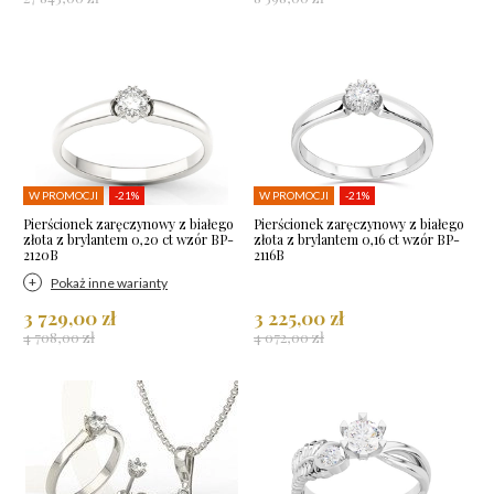
W PROMOCJI
-21%
W PROMOCJI
-21%
Pierścionek zaręczynowy z białego
Pierścionek zaręczynowy z białego
złota z brylantem 0,20 ct wzór BP-
złota z brylantem 0,16 ct wzór BP-
2120B
2116B
Pokaż inne warianty
3 729,00 zł
3 225,00 zł
4 708,00 zł
4 072,00 zł