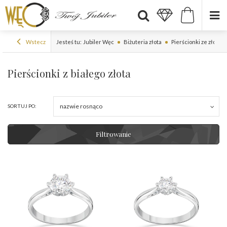
Wstecz
Jesteś tu:
Jubiler Węc
Biżuteria złota
Pierścionki ze złota
Pierścionki z białego złota
nazwie rosnąco
SORTUJ PO:
Filtrowanie