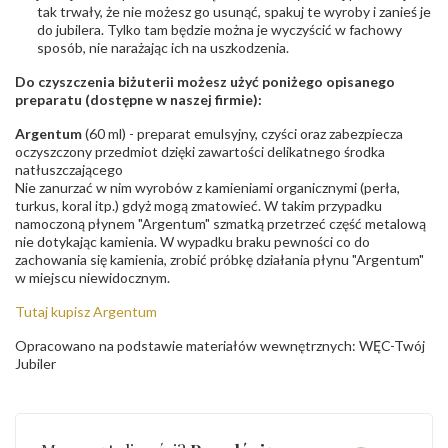
tak trwały, że nie możesz go usunąć, spakuj te wyroby i zanieś je
do jubilera. Tylko tam będzie można je wyczyścić w fachowy
sposób, nie narażając ich na uszkodzenia.
Do czyszczenia biżuterii możesz użyć poniżego opisanego
preparatu (dostępne w naszej firmie):
Argentum
(60 ml) - preparat emulsyjny, czyści oraz zabezpiecza
oczyszczony przedmiot dzięki zawartości delikatnego środka
natłuszczającego
Nie zanurzać w nim wyrobów z kamieniami organicznymi (perła,
turkus, koral itp.) gdyż mogą zmatowieć. W takim przypadku
namoczoną płynem "Argentum" szmatką przetrzeć część metalową
nie dotykając kamienia. W wypadku braku pewności co do
zachowania się kamienia, zrobić próbkę działania płynu "Argentum"
w miejscu niewidocznym.
Tutaj kupisz Argentum
Opracowano na podstawie materiałów wewnętrznych: WĘC-Twój
Jubiler