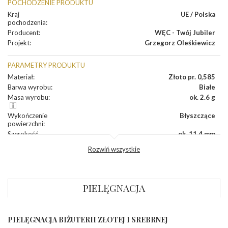
POCHODZENIE PRODUKTU
Kraj
UE / Polska
pochodzenia
:
Producent
:
WĘC - Twój Jubiler
Projekt
:
Grzegorz Oleśkiewicz
PARAMETRY PRODUKTU
Materiał
:
Złoto pr. 0,585
Barwa wyrobu
:
Białe
Masa wyrobu
:
ok. 2.6 g
Wykończenie
Błyszczące
powierzchni
:
Szerokość
ok. 11,4 mm
korony
:
Rozwiń wszystkie
Wysokosć
ok. 2,7 mm
korony
:
Szerokość szyny
ok. 2,0 mm
dół
:
PIELĘGNACJA
Szerokość szyny
ok. 3,2 mm
bok
:
PIELĘGNACJA BIŻUTERII ZŁOTEJ I SREBRNEJ
KAMIENIE