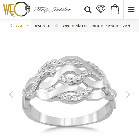
Wstecz
Jesteś tu:
Jubiler Węc
Biżuteria złota
Pierścionki ze złota