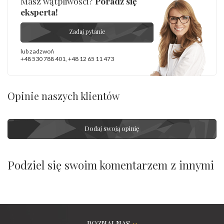
Masz wątpliwości?
Poradź się
eksperta!
Zadaj pytanie
lub zadzwoń
+48 530 788 401
,
+48 12 65 11 473
Opinie naszych klientów
Dodaj swoją opinię
Podziel się swoim komentarzem z innymi
POZNAJ NAS