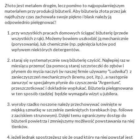
Rodzaje
Cyrkonia
Złoto jest metalem drogim, lecz pomimo to najpopularniejszym
kamieni
:
materiałem przy produkcji biżuterii. Aby biżuteria złota przez jak
Liczba kamieni
:
Cyrkonia - 45 szt.
najdłuższy czas zachowała swoje piękno i blask należy ją
Szlif kamieni
:
Fasetowy okrągła
odpowiednio pielęgnować!
Masa kamieni
ok. 0.36 ct.
(łącznie)
:
przy wszystkich pracach domowych ściągać biżuterię (przede
wszystkich z rąk). Możemy bowiem uszkodzić ją mechanicznie
(porysowania), lub chemicznie (np. pęknięcia lutów pod
INNE PARAMETRY
wpływem niektórych detergentów.
Producent
WĘC-Twój Jubiler S.C. Artur Węc, Małgorzata
odpowiedzialny
:
Suchan, ul. Kurczaba 3, 30-868 Kraków; NIP:
staraj się systematycznie swą biżuterię czyścić. Najlepiej raz w
679-25-92-107; sklep@wec.com.pl
miesiącu przemyć (za pomocą starej szczoteczki do zębów i
Bezpieczeństwo
Nie nadaje się dla dzieci w wieku poniżej 3 lat
płynem do mycia naczyń (w naszej firmie używamy "Ludwika") z
- rodzaj
,
Elementy w wyrobie wykonane z białego złota
zanieczyszczeń mechanicznych (kremy, pot, itp.) , a następnie
ostrzeżenia
:
zawierają nikiel
zanurzyć w specjalnym płynie do czyszczenia "Argentum",
przeszczotkować i dokładnie wypłukać. Biżuteria pielęgnowana
w ten sposób rzadziej będzie wymagała wizyt u jubilera.
wyroby rzadko noszone należy przechowywać owinięte w
miękką szmatkę w szczelnie zamkniętych torebkach (np. foliowe
z zaciskiem strunowym). Dzięki temu ograniczymy dostęp do
biżuterii powietrza i zmniejszymy możliwość powstawania na niej
tlenków.
jeżeli jednak spostrzeżesz się że osad który na niej powstał jest