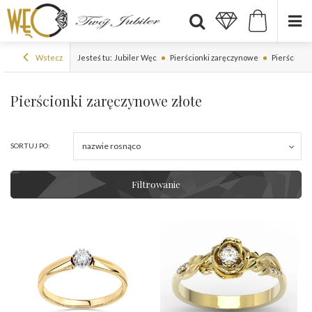
Wstecz
Jesteś tu:
Jubiler Węc
Pierścionki zaręczynowe
Pierścionk
Pierścionki zaręczynowe złote
nazwie rosnąco
SORTUJ PO:
Filtrowanie