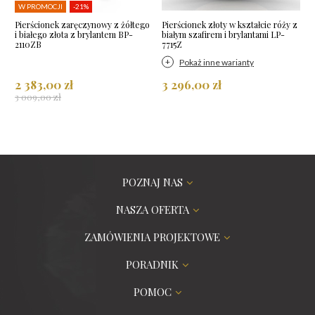
W PROMOCJI
-21%
Pierścionek zaręczynowy z żółtego
Pierścionek złoty w kształcie róży z
i białego złota z brylantem BP-
białym szafirem i brylantami LP-
2110ZB
7715Z
Pokaż inne warianty
2 383,00 zł
3 296,00 zł
3 009,00 zł
POZNAJ NAS
NASZA OFERTA
ZAMÓWIENIA PROJEKTOWE
PORADNIK
POMOC