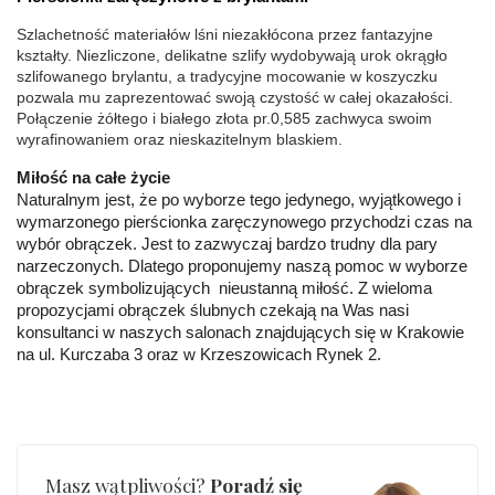
diamentów
(łącznie)
:
Szlachetność materiałów lśni niezakłócona przez fantazyjne 
Barwa
:
F
kształty. Niezliczone, delikatne szlify wydobywają urok okrągło 
szlifowanego brylantu, a tradycyjne mocowanie w koszyczku 
Czystość
:
VS
pozwala mu zaprezentować swoją czystość w całej okazałości. 
Połączenie żółtego i białego złota pr.0,585 zachwyca swoim 
INNE PARAMETRY
wyrafinowaniem oraz nieskazitelnym blaskiem.
Producent
WĘC-Twój Jubiler S.C. Artur Węc, Małgorzata
odpowiedzialny
:
Suchan, ul. Kurczaba 3, 30-868 Kraków; NIP:
Miłość na całe życie
679-25-92-107; sklep@wec.com.pl
Naturalnym jest, że po wyborze tego jedynego, wyjątkowego i 
Bezpieczeństwo
Nie nadaje się dla dzieci w wieku poniżej 3 lat
wymarzonego pierścionka zaręczynowego przychodzi czas na 
- rodzaj
,
Elementy w wyrobie wykonane z białego złota
ostrzeżenia
:
zawierają nikiel
wybór obrączek. Jest to zazwyczaj bardzo trudny dla pary 
narzeczonych. Dlatego proponujemy naszą pomoc w wyborze 
obrączek symbolizujących  nieustanną miłość. Z wieloma 
propozycjami obrączek ślubnych czekają na Was nasi 
konsultanci w naszych salonach znajdujących się w Krakowie 
na ul. Kurczaba 3 oraz w Krzeszowicach Rynek 2.
Masz wątpliwości?
Poradź się