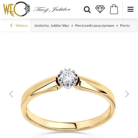
Wstecz
Jesteś tu:
Jubiler Węc
Pierścionki zaręczynowe
Pierścionki