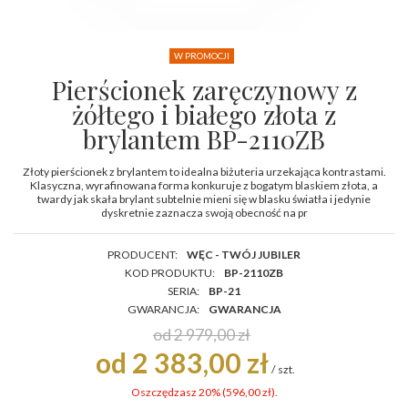
W PROMOCJI
Pierścionek zaręczynowy z
żółtego i białego złota z
brylantem BP-2110ZB
Złoty pierścionek z brylantem to idealna biżuteria urzekająca kontrastami.
Klasyczna, wyrafinowana forma konkuruje z bogatym blaskiem złota, a
twardy jak skała brylant subtelnie mieni się w blasku światła i jedynie
dyskretnie zaznacza swoją obecność na pr
PRODUCENT:
WĘC - TWÓJ JUBILER
KOD PRODUKTU:
BP-2110ZB
SERIA:
BP-21
GWARANCJA:
GWARANCJA
od 2 979,00 zł
od 2 383,00 zł
/
szt.
Oszczędzasz 20% (
596,00 zł
).