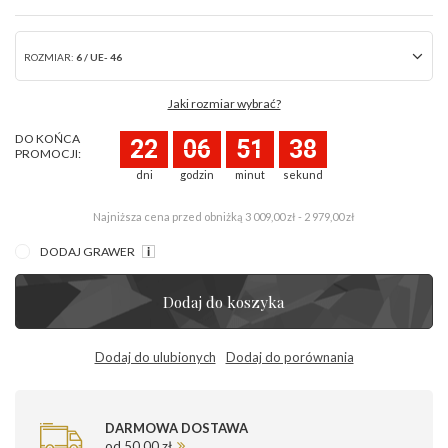
ROZMIAR:
6 / UE- 46
Jaki rozmiar wybrać?
DO KOŃCA
22
06
51
38
PROMOCJI:
dni
godzin
minut
sekund
Najniższa cena przed obniżką
3 009,00 zł - 2 979,00 zł
DODAJ GRAWER
Dodaj do koszyka
Dodaj do ulubionych
Dodaj do porównania
DARMOWA DOSTAWA
od 50,00 zł