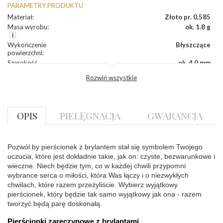
PARAMETRY PRODUKTU
Materiał
:
Złoto pr. 0,585
Masa wyrobu
:
ok. 1.8 g
Wykończenie
Błyszczące
powierzchni
:
Szerokość
ok. 4,0 mm
korony
:
Rozwiń wszystkie
Wysokosć
ok. 3,5 mm
korony
:
Szerokość szyny
ok. 2,2 mm
dół
:
OPIS
PIELĘGNACJA
GWARANCJA
Szerokość szyny
ok. 2,2 mm
bok
:
DIAMENTY
Pozwól by pierścionek z brylantem stał się symbolem Twojego 
uczucia, które jest dokładnie takie, jak on: czyste, bezwarunkowe i 
Kamień
:
Diament
wieczne. Niech będzie tym, co w każdej chwili przypomni 
Szlif
:
Brylantowy okrągły
wybrance serca o miłości, która Was łączy i o niezwykłych 
Liczba
0.100 ct - 1 szt.
chwilach, które razem przeżyliście. Wybierz wyjątkowy 
diamentów
:
pierścionek, który będzie tak samo wyjątkowy jak ona - razem 
Liczba
1 szt.
diamentów
tworzyć będą parę doskonałą.
(łącznie)
:
Pierścionki zaręczynowe z brylantami
Masa
0.1 ct