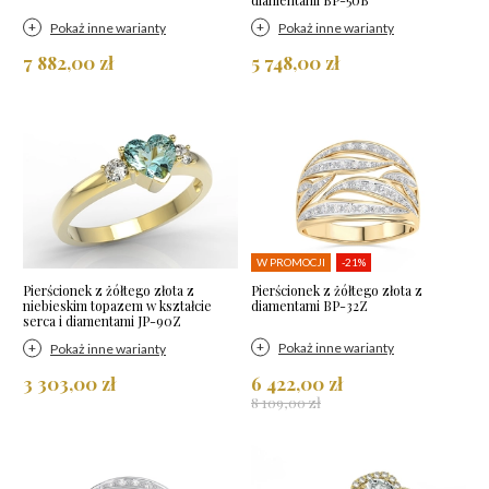
Pokaż inne warianty
Pokaż inne warianty
7 882,00 zł
5 748,00 zł
W PROMOCJI
-21%
Pierścionek z żółtego złota z
Pierścionek z żółtego złota z
niebieskim topazem w kształcie
diamentami BP-32Z
serca i diamentami JP-90Z
Pokaż inne warianty
Pokaż inne warianty
3 303,00 zł
6 422,00 zł
8 109,00 zł