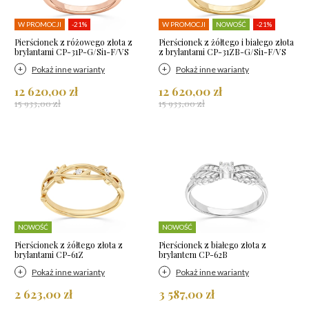
W PROMOCJI
-21%
W PROMOCJI
NOWOŚĆ
-21%
Pierścionek z różowego złota z
Pierścionek z żółtego i białego złota
brylantami CP-31P-G/Si1-F/VS
z brylantami CP-31ZB-G/Si1-F/VS
Pokaż inne warianty
Pokaż inne warianty
12 620,00 zł
12 620,00 zł
15 933,00 zł
15 933,00 zł
NOWOŚĆ
NOWOŚĆ
Pierścionek z żółtego złota z
Pierścionek z białego złota z
brylantami CP-61Z
brylantem CP-62B
Pokaż inne warianty
Pokaż inne warianty
2 623,00 zł
3 587,00 zł