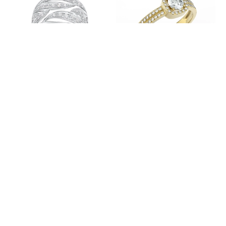
W PROMOCJI
-21%
Pierścionek z białego złota z
Pierścionek z żółtego złota z białym
diamentami BP-32B
szafirem i diamentami BP-52Z
Pokaż inne warianty
Pokaż inne warianty
6 422,00 zł
7 466,00 zł
8 109,00 zł
Pierścionek z żółtego złota ze
Pierścionek z żółtego złota z
szmaragdem i brylantami 0,14 ct
brylantami 0,39 ct wzór BP-2839Z-
wzór BP-2839Z
R