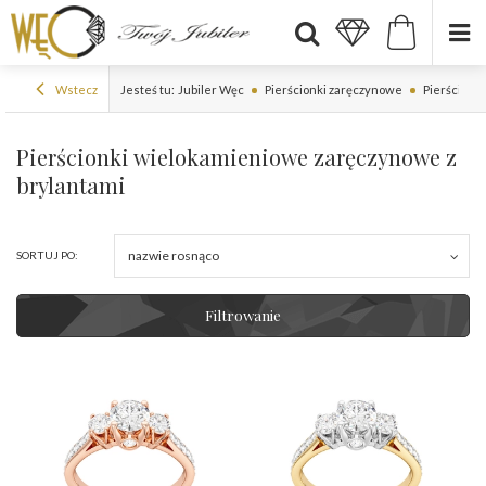
Wstecz
Jesteś tu:
Jubiler Węc
Pierścionki zaręczynowe
Pierścionk
Pierścionki wielokamieniowe zaręczynowe z
brylantami
nazwie rosnąco
SORTUJ PO:
Filtrowanie