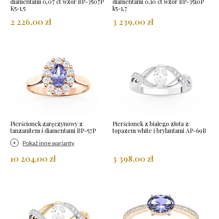
diamentami 0,07 ct wzór BP-3507P
diamentami 0,10 ct wzór BP-3510P
K5-1,5
k5-1,7
2 226,00 zł
3 239,00 zł
Pierścionek zaręczynowy z
Pierścionek z białego złota z
tanzanitem i diamentami BP-57P
topazem white i brylantami AP-69B
Pokaż inne warianty
10 204,00 zł
3 398,00 zł