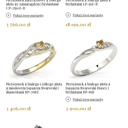
złota ze szmaragdem i brylantami
brylantami LP-16Z-R
CP-2510Z-R
Pokaż inne warianty
Pokaż inne warianty
3 766,00 zł
18 199,00 zł
Pierścionek z białego i żółtego złota
Pierścionek z białego złota z
z miodowym topazem Swarovski i
topazem Swarovski Honey i
diamentami BP-76BZ
brylantami BP-81B
Pokaż inne warianty
3 406,00 zł
2 900,00 zł