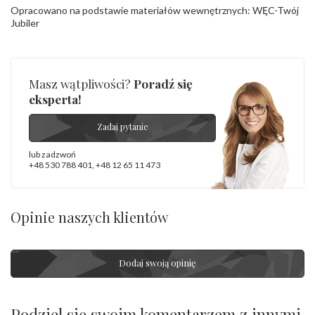
Opracowano na podstawie materiałów wewnętrznych: WĘC-Twój
Jubiler
Masz wątpliwości?
Poradź się
eksperta!
Zadaj pytanie
lub zadzwoń
+48 530 788 401
,
+48 12 65 11 473
Opinie naszych klientów
Dodaj swoją opinię
Podziel się swoim komentarzem z innymi