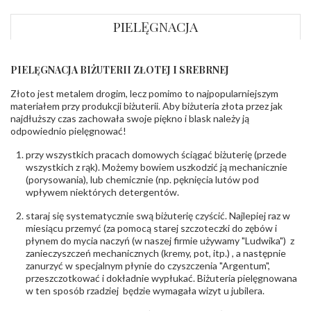
Szerokość szyny
ok. 2,4 mm
dół
:
PIELĘGNACJA
Szerokość szyny
ok. 2,4 mm
bok
:
PIELĘGNACJA BIŻUTERII ZŁOTEJ I SREBRNEJ
DIAMENTY
Kamień
:
Diament
Złoto jest metalem drogim, lecz pomimo to najpopularniejszym
Szlif
:
Brylantowy okrągły
materiałem przy produkcji biżuterii. Aby biżuteria złota przez jak
Liczba
0.010 ct - 12 szt.
,
0.030 ct - 12 szt.
,
0.600 ct - 1
najdłuższy czas zachowała swoje piękno i blask należy ją
diamentów
:
szt.
odpowiednio pielęgnować!
Liczba
25 szt.
diamentów
przy wszystkich pracach domowych ściągać biżuterię (przede
(łącznie)
:
wszystkich z rąk). Możemy bowiem uszkodzić ją mechanicznie
Masa
1.08 ct
(porysowania), lub chemicznie (np. pęknięcia lutów pod
diamentów
wpływem niektórych detergentów.
(łącznie)
:
Barwa
:
F
,
Minimum: G
staraj się systematycznie swą biżuterię czyścić. Najlepiej raz w
Czystość
:
Minimum: Si1
miesiącu przemyć (za pomocą starej szczoteczki do zębów i
Producent
WĘC-Twój Jubiler S.C. Artur Węc, Małgorzata
płynem do mycia naczyń (w naszej firmie używamy "Ludwika") z
odpowiedzialny
:
Suchan, ul. Kurczaba 3, 30-868 Kraków; NIP:
zanieczyszczeń mechanicznych (kremy, pot, itp.) , a następnie
679-25-92-107; sklep@wec.com.pl
zanurzyć w specjalnym płynie do czyszczenia "Argentum",
Bezpieczeństwo
Nie nadaje się dla dzieci w wieku poniżej 3 lat
przeszczotkować i dokładnie wypłukać. Biżuteria pielęgnowana
- rodzaj
,
Elementy w wyrobie wykonane z białego złota
w ten sposób rzadziej będzie wymagała wizyt u jubilera.
ostrzeżenia
:
zawierają nikiel