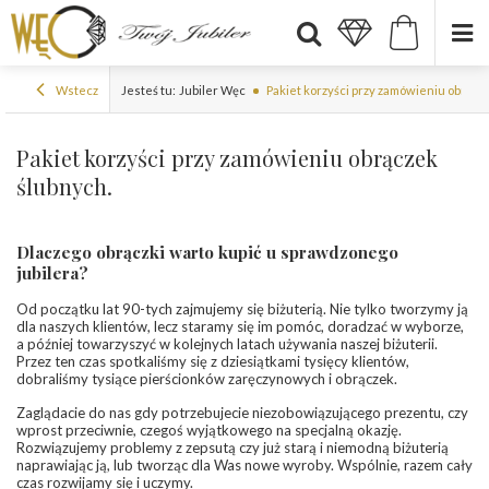
Wstecz
Jesteś tu:
Jubiler Węc
Pakiet korzyści przy zamówieniu obrącz
Pakiet korzyści przy zamówieniu obrączek
ślubnych.
Dlaczego obrączki warto kupić u sprawdzonego
jubilera?
Od początku lat 90-tych zajmujemy się biżuterią. Nie tylko tworzymy ją
dla naszych klientów, lecz staramy się im pomóc, doradzać w wyborze,
a później towarzyszyć w kolejnych latach używania naszej biżuterii.
Przez ten czas spotkaliśmy się z dziesiątkami tysięcy klientów,
dobraliśmy tysiące pierścionków zaręczynowych i obrączek.
Zaglądacie do nas gdy potrzebujecie niezobowiązującego prezentu, czy
wprost przeciwnie, czegoś wyjątkowego na specjalną okazję.
Rozwiązujemy problemy z zepsutą czy już starą i niemodną biżuterią
naprawiając ją, lub tworząc dla Was nowe wyroby. Wspólnie, razem cały
czas rozwijamy się i uczymy.