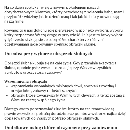
Na co dzień spotykamy się z nowym pokoleniem naszych
dotychczasowych klientów, którzy przychodzą z polecenia babć, mam i
przyjaciół - widzimy jak te dzieci rosną i tak jak ich bliscy odwiedzają
naszą firmę.
Również to u nas dokonujecie pierwszego wspólnego wyboru, wyboru
który rozpoczyna Waszą drogę w przyszłość. I nie jest to łatwy wybór
gdyż często stykają się ze sobą różne charaktery z różnymi
oczekiwaniami jakie powinny spełniać obrączki ślubne.
Doradca przy wyborze obrączek ślubnych
Obrączki ślubne kupuje się na całe życie. Gdy przeminie ekscytacja
ślubna, opadnie pył z wesela co zostaje przy Was ze wszystkich
atrybutów uroczystości i zabawy?
Wspomnienia i obrączki
wspomnienia wspaniałych minionych chwil, spotkań z rodziną i
przyjaciółmi, zabawy radości i szczęścia
obrączki które towarzyszyły Wam w tych chwilach, a teraz zostają z
Wami na resztę wspólnego życia
Dlatego warto porozmawiać z ludźmi którzy na ten temat wiedzą
prawie wszystko, i potrafią doradzić oraz pomóc w wyborze najbardziej
dopasowanych do Waszych potrzeb obrączek ślubnych.
Dodatkowe usługi które otrzymacie przy zamówieniu