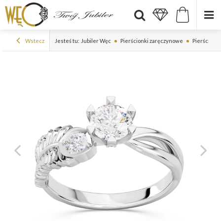
Wstecz
Jesteś tu:
Jubiler Węc
Pierścionki zaręczynowe
Pierścionki