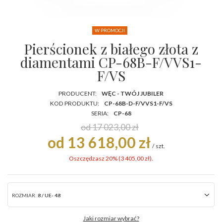
W PROMOCJI
Pierścionek z białego złota z
diamentami CP-68B-F/VVS1-
F/VS
PRODUCENT:
WĘC - TWÓJ JUBILER
KOD PRODUKTU:
CP-68B-D-F/VVS1-F/VS
SERIA:
CP-68
od 17 023,00 zł
od 13 618,00 zł
/
szt.
Oszczędzasz 20% (
3 405,00 zł
).
ROZMIAR:
8 / UE- 48
Jaki rozmiar wybrać?