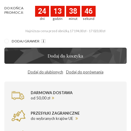
DO KOŃCA
24
13
38
46
PROMOCJI:
dni
godzin
minut
sekund
Najniższa cena przed obniżką
17 194,00 zł - 17 023,00 zł
DODAJ GRAWER
Dodaj do koszyka
Dodaj do ulubionych
Dodaj do porównania
DARMOWA DOSTAWA
od 50,00 zł
PRZESYŁKI ZAGRANICZNE
do wybranych krajów UE