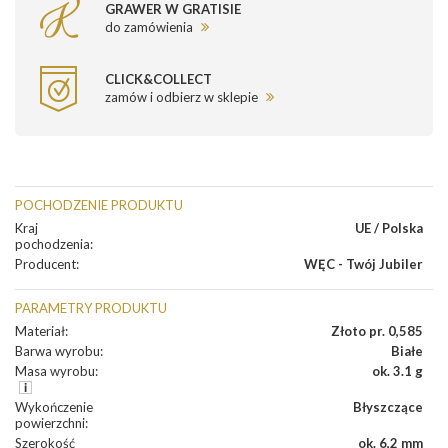
GRAWER W GRATISIE
do zamówienia
CLICK&COLLECT
zamów i odbierz w sklepie
POCHODZENIE PRODUKTU
Kraj
UE / Polska
pochodzenia
:
Producent
:
WĘC - Twój Jubiler
PARAMETRY PRODUKTU
Materiał
:
Złoto pr. 0,585
Barwa wyrobu
:
Białe
Masa wyrobu
:
ok. 3.1 g
Wykończenie
Błyszczące
powierzchni
:
Szerokość
ok. 6,2 mm