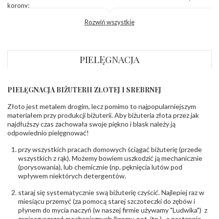
korony
:
Wysokosć
ok. 4,8 mm
Rozwiń wszystkie
korony
:
Szerokość szyny
ok. 2,0 mm
dół
:
Szerokość szyny
ok. 2,4 mm
PIELĘGNACJA
bok
:
DIAMENTY
PIELĘGNACJA BIŻUTERII ZŁOTEJ I SREBRNEJ
Kamień
:
Diament
Szlif
:
Brylantowy okrągły
Złoto jest metalem drogim, lecz pomimo to najpopularniejszym
Liczba
0.100 ct - 1 szt.
,
0.500 ct - 1 szt.
materiałem przy produkcji biżuterii. Aby biżuteria złota przez jak
diamentów
:
najdłuższy czas zachowała swoje piękno i blask należy ją
Liczba
2 szt.
odpowiednio pielęgnować!
diamentów
(łącznie)
:
przy wszystkich pracach domowych ściągać biżuterię (przede
Masa
0.6 ct
wszystkich z rąk). Możemy bowiem uszkodzić ją mechanicznie
diamentów
(porysowania), lub chemicznie (np. pęknięcia lutów pod
(łącznie)
:
wpływem niektórych detergentów.
Barwa
:
F
,
Minimum: F
Czystość
:
Minimum: VVS1
,
VS
staraj się systematycznie swą biżuterię czyścić. Najlepiej raz w
miesiącu przemyć (za pomocą starej szczoteczki do zębów i
płynem do mycia naczyń (w naszej firmie używamy "Ludwika") z
INNE PARAMETRY
zanieczyszczeń mechanicznych (kremy, pot, itp.) , a następnie