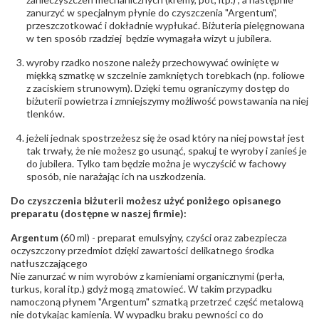
Producent
WĘC-Twój Jubiler S.C. Artur Węc, Małgorzata
zanurzyć w specjalnym płynie do czyszczenia "Argentum",
odpowiedzialny
:
Suchan, ul. Kurczaba 3, 30-868 Kraków; NIP:
przeszczotkować i dokładnie wypłukać. Biżuteria pielęgnowana
679-25-92-107; sklep@wec.com.pl
w ten sposób rzadziej będzie wymagała wizyt u jubilera.
Bezpieczeństwo
Nie nadaje się dla dzieci w wieku poniżej 3 lat
- rodzaj
,
Elementy w wyrobie wykonane z białego złota
wyroby rzadko noszone należy przechowywać owinięte w
ostrzeżenia
:
zawierają nikiel
miękką szmatkę w szczelnie zamkniętych torebkach (np. foliowe
z zaciskiem strunowym). Dzięki temu ograniczymy dostęp do
biżuterii powietrza i zmniejszymy możliwość powstawania na niej
tlenków.
jeżeli jednak spostrzeżesz się że osad który na niej powstał jest
tak trwały, że nie możesz go usunąć, spakuj te wyroby i zanieś je
do jubilera. Tylko tam będzie można je wyczyścić w fachowy
sposób, nie narażając ich na uszkodzenia.
Do czyszczenia biżuterii możesz użyć poniżego opisanego
preparatu (dostępne w naszej firmie):
Argentum
(60 ml) - preparat emulsyjny, czyści oraz zabezpiecza
oczyszczony przedmiot dzięki zawartości delikatnego środka
natłuszczającego
Nie zanurzać w nim wyrobów z kamieniami organicznymi (perła,
turkus, koral itp.) gdyż mogą zmatowieć. W takim przypadku
namoczoną płynem "Argentum" szmatką przetrzeć część metalową
nie dotykając kamienia. W wypadku braku pewności co do