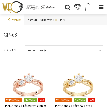
Wstecz
Jesteś tu:
Jubiler Węc
CP-68
CP-68
nazwie rosnąco
SORTUJ PO:
W PROMOCJI
NOWOŚĆ
-21%
W PROMOCJI
NOWOŚĆ
-21%
Pierścionek z różowego złota z
Pierścionek z żółtego złota z