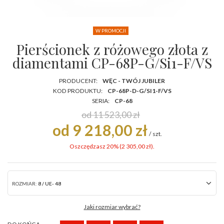
W PROMOCJI
Pierścionek z różowego złota z
diamentami CP-68P-G/Si1-F/VS
PRODUCENT:
WĘC - TWÓJ JUBILER
KOD PRODUKTU:
CP-68P-D-G/SI1-F/VS
SERIA:
CP-68
od 11 523,00 zł
od 9 218,00 zł
/
szt.
Oszczędzasz 20% (
2 305,00 zł
).
ROZMIAR:
8 / UE- 48
Jaki rozmiar wybrać?