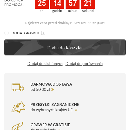
DO KOŃCA
25
14
57
21
PROMOCJI:
dni
godzin
minut
sekund
Najniższa cena przed obniżką
11 639,00 zł - 11 523,00 zł
DODAJ GRAWER
Dodaj do koszyka
Dodaj do ulubionych
Dodaj do porównania
DARMOWA DOSTAWA
od 50,00 zł
PRZESYŁKI ZAGRANICZNE
do wybranych krajów UE
GRAWER W GRATISIE
do zamówienia