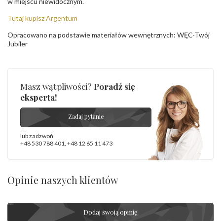
w miejscu niewidocznym.
Tutaj kupisz Argentum
Opracowano na podstawie materiałów wewnętrznych: WĘC-Twój
Jubiler
Masz wątpliwości?
Poradź się
eksperta!
Zadaj pytanie
lub zadzwoń
+48 530 788 401
,
+48 12 65 11 473
Opinie naszych klientów
Dodaj swoją opinię