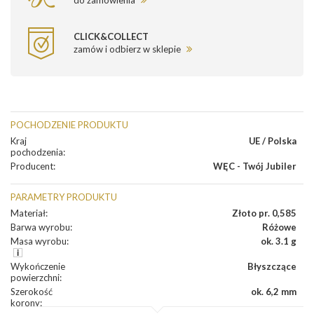
CLICK&COLLECT
zamów i odbierz w sklepie
POCHODZENIE PRODUKTU
Kraj
UE / Polska
pochodzenia
:
Producent
:
WĘC - Twój Jubiler
PARAMETRY PRODUKTU
Materiał
:
Złoto pr. 0,585
Barwa wyrobu
:
Różowe
Masa wyrobu
:
ok. 3.1 g
Wykończenie
Błyszczące
powierzchni
:
Szerokość
ok. 6,2 mm
korony
: