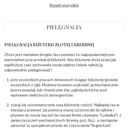
Wysokosć
ok. 4,8 mm
Rozwiń wszystkie
korony
:
Szerokość szyny
ok. 2,0 mm
dół
:
Szerokość szyny
ok. 2,4 mm
PIELĘGNACJA
bok
:
DIAMENTY
PIELĘGNACJA BIŻUTERII ZŁOTEJ I SREBRNEJ
Kamień
:
Diament
Szlif
:
Brylantowy okrągły
Złoto jest metalem drogim, lecz pomimo to najpopularniejszym
Liczba
0.100 ct - 1 szt.
,
0.500 ct - 1 szt.
materiałem przy produkcji biżuterii. Aby biżuteria złota przez jak
diamentów
:
najdłuższy czas zachowała swoje piękno i blask należy ją
Liczba
2 szt.
odpowiednio pielęgnować!
diamentów
(łącznie)
:
przy wszystkich pracach domowych ściągać biżuterię (przede
Masa
0.6 ct
wszystkich z rąk). Możemy bowiem uszkodzić ją mechanicznie
diamentów
(porysowania), lub chemicznie (np. pęknięcia lutów pod
(łącznie)
:
wpływem niektórych detergentów.
Barwa
:
F
,
Minimum: G
Czystość
:
Minimum: Si1
,
VS
staraj się systematycznie swą biżuterię czyścić. Najlepiej raz w
miesiącu przemyć (za pomocą starej szczoteczki do zębów i
płynem do mycia naczyń (w naszej firmie używamy "Ludwika") z
INNE PARAMETRY
zanieczyszczeń mechanicznych (kremy, pot, itp.) , a następnie
Producent
WĘC-Twój Jubiler S.C. Artur Węc, Małgorzata
zanurzyć w specjalnym płynie do czyszczenia "Argentum",
odpowiedzialny
:
Suchan, ul. Kurczaba 3, 30-868 Kraków; NIP: