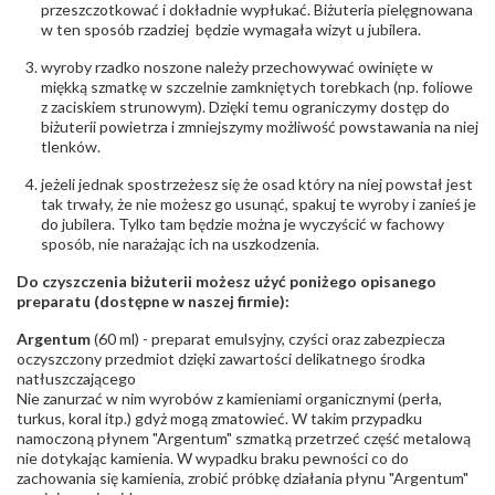
przeszczotkować i dokładnie wypłukać. Biżuteria pielęgnowana
679-25-92-107; sklep@wec.com.pl
w ten sposób rzadziej będzie wymagała wizyt u jubilera.
Bezpieczeństwo
Nie nadaje się dla dzieci w wieku poniżej 3 lat
- rodzaj
,
Elementy w wyrobie wykonane z białego złota
wyroby rzadko noszone należy przechowywać owinięte w
ostrzeżenia
:
zawierają nikiel
miękką szmatkę w szczelnie zamkniętych torebkach (np. foliowe
z zaciskiem strunowym). Dzięki temu ograniczymy dostęp do
biżuterii powietrza i zmniejszymy możliwość powstawania na niej
tlenków.
jeżeli jednak spostrzeżesz się że osad który na niej powstał jest
tak trwały, że nie możesz go usunąć, spakuj te wyroby i zanieś je
do jubilera. Tylko tam będzie można je wyczyścić w fachowy
sposób, nie narażając ich na uszkodzenia.
Do czyszczenia biżuterii możesz użyć poniżego opisanego
preparatu (dostępne w naszej firmie):
Argentum
(60 ml) - preparat emulsyjny, czyści oraz zabezpiecza
oczyszczony przedmiot dzięki zawartości delikatnego środka
natłuszczającego
Nie zanurzać w nim wyrobów z kamieniami organicznymi (perła,
turkus, koral itp.) gdyż mogą zmatowieć. W takim przypadku
namoczoną płynem "Argentum" szmatką przetrzeć część metalową
nie dotykając kamienia. W wypadku braku pewności co do
zachowania się kamienia, zrobić próbkę działania płynu "Argentum"