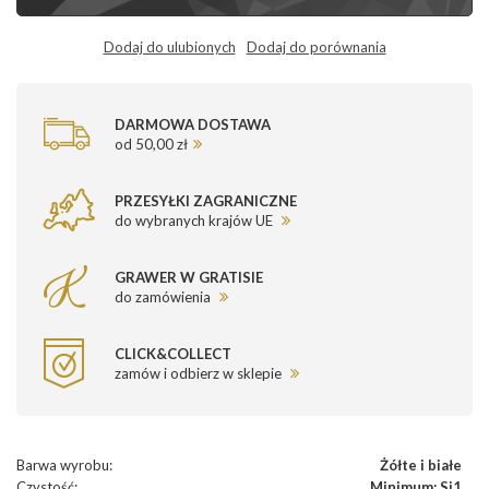
Dodaj do ulubionych
Dodaj do porównania
DARMOWA DOSTAWA
od 50,00 zł
PRZESYŁKI ZAGRANICZNE
do wybranych krajów UE
GRAWER W GRATISIE
do zamówienia
CLICK&COLLECT
zamów i odbierz w sklepie
Barwa wyrobu
:
Żółte i białe
Czystość
:
Minimum: Si1