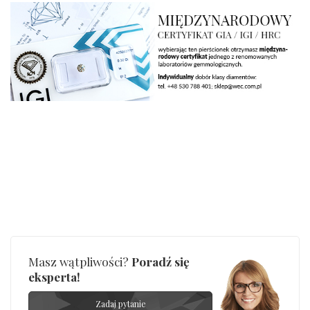
Kamień
:
Diament
Szlif
:
Brylantowy okrągły
Liczba
0.400 ct - 1 szt.
diamentów
:
Liczba
1 szt.
diamentów
(łącznie)
:
Masa
0.4 ct
diamentów
(łącznie)
:
Barwa
:
Minimum: G
INNE PARAMETRY
Producent
WĘC-Twój Jubiler S.C. Artur Węc, Małgorzata
odpowiedzialny
:
Suchan, ul. Kurczaba 3, 30-868 Kraków; NIP:
679-25-92-107; sklep@wec.com.pl
Bezpieczeństwo
Nie nadaje się dla dzieci w wieku poniżej 3 lat
- rodzaj
,
Elementy w wyrobie wykonane z białego złota
ostrzeżenia
:
zawierają nikiel
Masz wątpliwości?
Poradź się
eksperta!
Zadaj pytanie