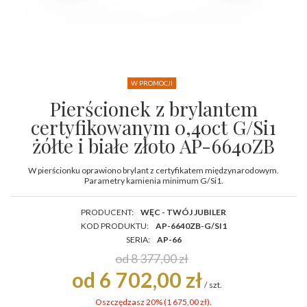
W PROMOCJI
Pierścionek z brylantem
certyfikowanym 0,40ct G/Si1
żółte i białe złoto AP-6640ZB
W pierścionku oprawiono brylant z certyfikatem międzynarodowym.
Parametry kamienia minimum G/Si1.
PRODUCENT:
WĘC - TWÓJ JUBILER
KOD PRODUKTU:
AP-6640ZB-G/SI1
SERIA:
AP-66
od 8 377,00 zł
od 6 702,00 zł
/
szt.
Oszczędzasz 20% (
1 675,00 zł
).