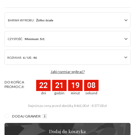
BARWA WYROBU:
Żółte i białe
CZYSTOŚĆ:
Minimum: Si1
ROZMIAR:
6 / UE- 46
Jaki rozmiar wybrać?
DO KOŃCA
22
21
19
08
PROMOCJI:
dni
godzin
minut
sekund
Najniższa cena przed obniżką
8 461,00 zł - 8 377,00 zł
DODAJ GRAWER
Dodaj do koszyka