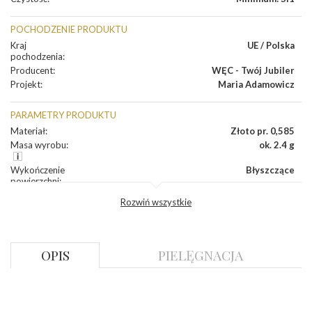
POCHODZENIE PRODUKTU
Kraj
UE / Polska
pochodzenia
:
Producent
:
WĘC - Twój Jubiler
Projekt
:
Maria Adamowicz
PARAMETRY PRODUKTU
Materiał
:
Złoto pr. 0,585
Masa wyrobu
:
ok. 2.4 g
Wykończenie
Błyszczące
powierzchni
:
Szerokość
ok. 5,4 mm
Rozwiń wszystkie
korony
:
Wysokosć
ok. 4,3 mm
korony
:
Szerokość szyny
ok. 2,4 mm
OPIS
PIELĘGNACJA
dół
:
Szerokość szyny
ok. 2,6 mm
bok
:
DIAMENTY