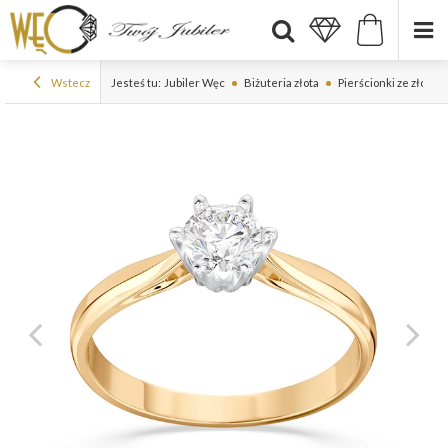
Wstecz
Jesteś tu:
Jubiler Węc
Biżuteria złota
Pierścionki ze złota