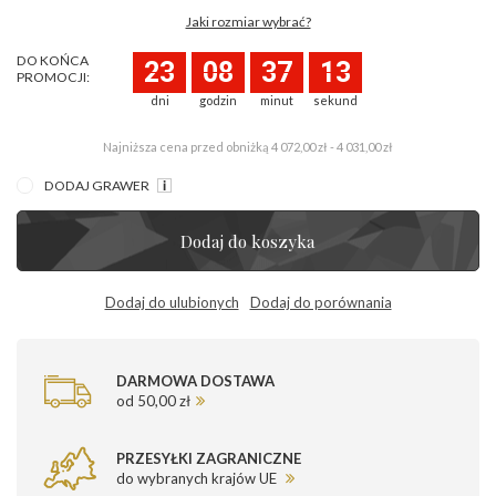
Jaki rozmiar wybrać?
DO KOŃCA
23
08
37
13
PROMOCJI:
dni
godzin
minut
sekund
Najniższa cena przed obniżką
4 072,00 zł - 4 031,00 zł
DODAJ GRAWER
Dodaj do koszyka
Dodaj do ulubionych
Dodaj do porównania
DARMOWA DOSTAWA
od 50,00 zł
PRZESYŁKI ZAGRANICZNE
do wybranych krajów UE