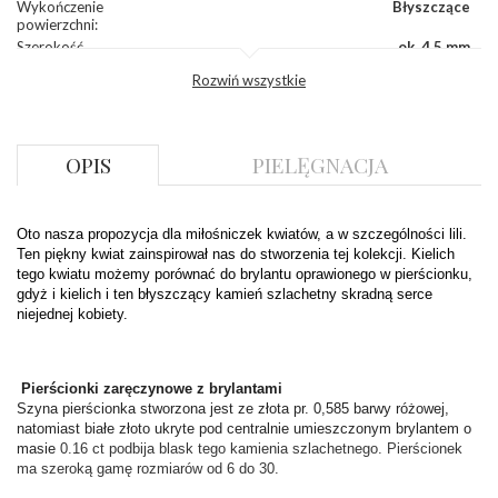
Wykończenie
Błyszczące
powierzchni
:
Szerokość
ok. 4,5 mm
korony
:
Rozwiń wszystkie
Wysokosć
ok. 3,5 mm
korony
:
Szerokość szyny
ok. 2,0 mm
dół
:
OPIS
PIELĘGNACJA
Szerokość szyny
ok. 2,0 mm
bok
:
DIAMENTY
Oto nasza propozycja dla miłośniczek kwiatów, a w szczególności lili. 
Ten piękny kwiat zainspirował nas do stworzenia tej kolekcji. Kielich 
Kamień
:
Diament
tego kwiatu możemy porównać do brylantu oprawionego w pierścionku, 
Szlif
:
Brylantowy okrągły
gdyż i kielich i ten błyszczący kamień szlachetny skradną serce 
Liczba
0.160 ct - 1 szt.
niejednej kobiety.
diamentów
:
Liczba
1 szt.
diamentów
(łącznie)
:
 Pierścionki zaręczynowe z brylantami
Masa
0.16 ct
Szyna pierścionka stworzona jest ze złota pr. 0,585 barwy różowej, 
diamentów
natomiast białe złoto ukryte pod centralnie umieszczonym brylantem o 
(łącznie)
:
masie 
0.16 ct podbija blask tego kamienia szlachetnego. Pierścionek 
Barwa
:
F
ma szeroką gamę rozmiarów od 6 do 30.
Czystość
:
VS