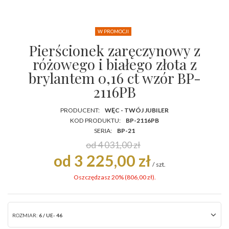
W PROMOCJI
Pierścionek zaręczynowy z
różowego i białego złota z
brylantem 0,16 ct wzór BP-
2116PB
PRODUCENT:
WĘC - TWÓJ JUBILER
KOD PRODUKTU:
BP-2116PB
SERIA:
BP-21
od 4 031,00 zł
od 3 225,00 zł
/
szt.
Oszczędzasz 20% (
806,00 zł
).
ROZMIAR:
6 / UE- 46