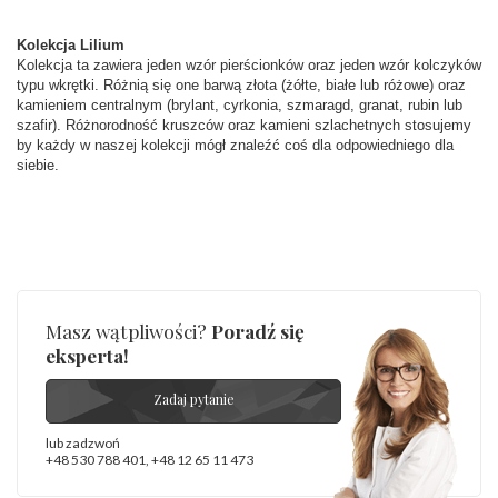
INNE PARAMETRY
Kolekcja
 Liliu
m
Producent
WĘC-Twój Jubiler S.C. Artur Węc, Małgorzata
Kolekcja ta zawiera jeden wzór pierścionków oraz jeden wzór kolczyków 
odpowiedzialny
:
Suchan, ul. Kurczaba 3, 30-868 Kraków; NIP:
typu wkrętki. Różnią się one barwą złota (żółte, białe lub różowe) oraz 
679-25-92-107; sklep@wec.com.pl
kamieniem centralnym (brylant, cyrkonia, szmaragd, granat, rubin lub 
Bezpieczeństwo
Nie nadaje się dla dzieci w wieku poniżej 3 lat
szafir). Różnorodność kruszców oraz kamieni szlachetnych stosujemy 
- rodzaj
,
Elementy w wyrobie wykonane z białego złota
by każdy w naszej kolekcji mógł znaleźć coś dla odpowiedniego dla 
ostrzeżenia
:
zawierają nikiel
siebie.
Masz wątpliwości?
Poradź się
eksperta!
Zadaj pytanie
lub zadzwoń
+48 530 788 401
,
+48 12 65 11 473