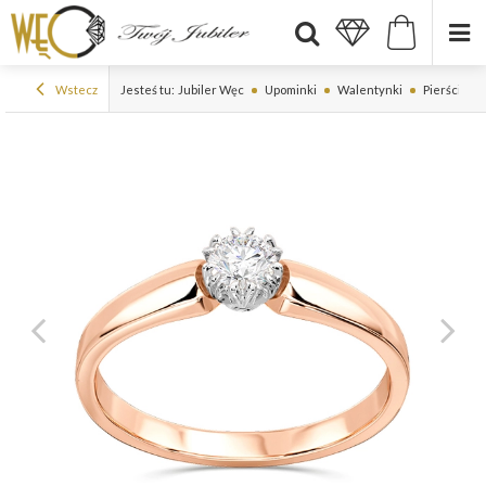
Wstecz
Jesteś tu:
Jubiler Węc
Upominki
Walentynki
Pierścionek