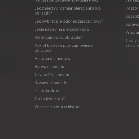
Najczęściej zadawane pytania (FAQ)
Jak ku
Jak zmierzyć rozmiar pierścionka lub
Koszty
obrączki?
Sposob
Jak wybrać pierścionek zaręczynowy?
Sprawd
Jakie napisy na pierścionkach?
Progra
Kiedy zamawiać obrączki?
Cechy p
Pakiet korzyści przy zamówieniu
szlache
obrączek
Historia diamentów
Barwa diamentu
Czystość diamentu
Krwawe diamenty
Historia złota
Co to jest złoto?
Znaczenie złota w historii