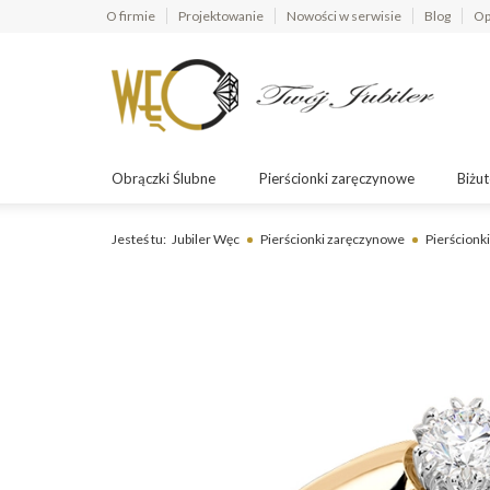
O firmie
Projektowanie
Nowości w serwisie
Blog
Op
Obrączki Ślubne
Pierścionki zaręczynowe
Biżut
Jesteś tu:
Jubiler Węc
Pierścionki zaręczynowe
Pierścionki