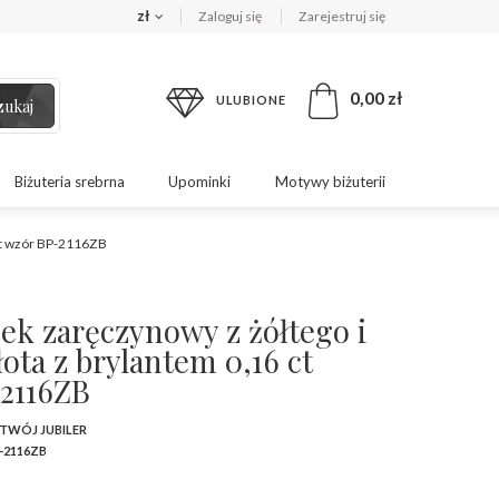
zł
Zaloguj się
Zarejestruj się
0,00 zł
ULUBIONE
zukaj
Biżuteria srebrna
Upominki
Motywy biżuterii
 ct wzór BP-2116ZB
ek zaręczynowy z żółtego i
łota z brylantem 0,16 ct
2116ZB
 TWÓJ JUBILER
-2116ZB