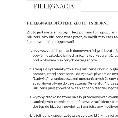
PIELĘGNACJA
PIELĘGNACJA BIŻUTERII ZŁOTEJ I SREBRNEJ
Złoto jest metalem drogim, lecz pomimo to najpopularni
biżuterii. Aby biżuteria złota przez jak najdłuższy czas 
ją odpowiednio pielęgnować!
przy wszystkich pracach domowych ściągać biżuterię
bowiem uszkodzić ją mechanicznie (porysowania), lub
pod wpływem niektórych detergentów.
staraj się systematycznie swą biżuterię czyścić. Najl
pomocą starej szczoteczki do zębów i płynem do myc
"Ludwika") z zanieczyszczeń mechanicznych (kremy, po
specjalnym płynie do czyszczenia "Argentum", przes
Biżuteria pielęgnowana w ten sposób rzadziej będzie
wyroby rzadko noszone należy przechowywać owinię
zamkniętych torebkach (np. foliowe z zaciskiem str
dostęp do biżuterii powietrza i zmniejszymy możliwo
jeżeli jednak spostrzeżesz się że osad który na niej p