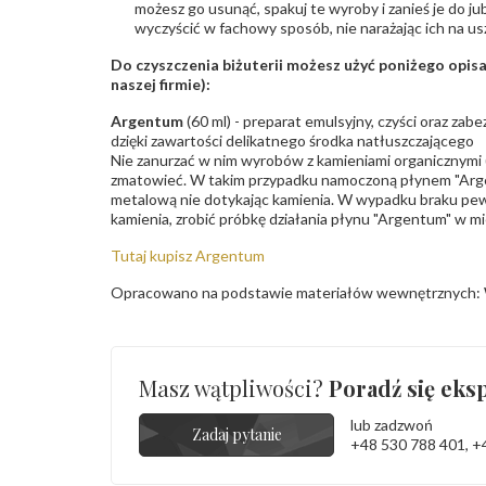
możesz go usunąć, spakuj te wyroby i zanieś je do ju
wyczyścić w fachowy sposób, nie narażając ich na us
Do czyszczenia biżuterii możesz użyć poniżego opi
naszej firmie):
Argentum
(60 ml) - preparat emulsyjny, czyści oraz za
dzięki zawartości delikatnego środka natłuszczającego
Nie zanurzać w nim wyrobów z kamieniami organicznymi (p
zmatowieć. W takim przypadku namoczoną płynem "Arge
metalową nie dotykając kamienia. W wypadku braku pew
kamienia, zrobić próbkę działania płynu "Argentum" w m
Tutaj kupisz Argentum
Opracowano na podstawie materiałów wewnętrznych: 
Masz wątpliwości?
Poradź się eksp
lub zadzwoń
Zadaj pytanie
+48 530 788 401
,
+