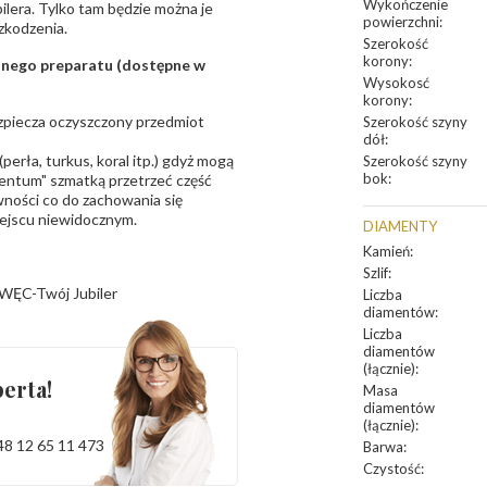
Wykończenie
bilera. Tylko tam będzie można je
powierzchni
:
zkodzenia.
Szerokość
korony
:
sanego preparatu (dostępne w
Wysokosć
korony
:
bezpiecza oczyszczony przedmiot
Szerokość szyny
dół
:
erła, turkus, koral itp.) gdyż mogą
Szerokość szyny
bok
:
ntum" szmatką przetrzeć część
ności co do zachowania się
iejscu niewidocznym.
DIAMENTY
Kamień
:
Szlif
:
WĘC-Twój Jubiler
Liczba
diamentów
:
Liczba
diamentów
(łącznie)
:
erta!
Masa
diamentów
(łącznie)
:
48 12 65 11 473
Barwa
:
Czystość
: