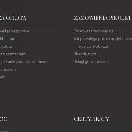
ZA OFERTA
ZAMÓWIENIA PROJEK
onki zaręczynowe
Stosowana technologia
ki ślubne
Jak przebiega proces projektowa
ia złota
Inne usługi złotnicze
ia z diamentami
Historia złota
ia z kamieniami szlachetnymi
Usługi grawerowania
ia srebrna
ki
OC
CERTYFIKATY