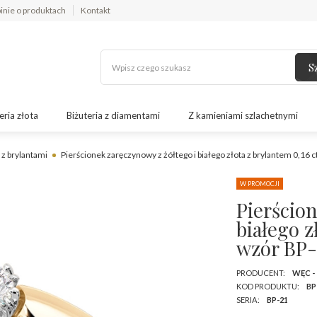
inie o produktach
Kontakt
S
eria złota
Biżuteria z diamentami
Z kamieniami szlachetnymi
 z brylantami
Pierścionek zaręczynowy z żółtego i białego złota z brylantem 0,16
W PROMOCJI
Pierścion
białego z
wzór BP-
PRODUCENT:
WĘC -
KOD PRODUKTU:
BP
SERIA:
BP-21