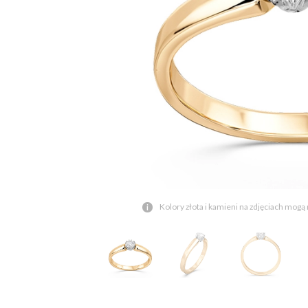
Kolory złota i kamieni na zdjęciach mogą