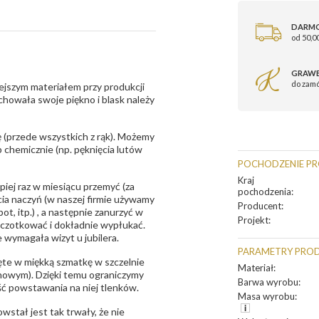
DARM
od 50,00
GRAWE
do zam
ejszym materiałem przy produkcji
zachowała swoje piękno i blask należy
 (przede wszystkich z rąk). Możemy
 chemicznie (np. pęknięcia lutów
POCHODZENIE P
Kraj
epiej raz w miesiącu przemyć (za
pochodzenia
:
ia naczyń (w naszej firmie używamy
Producent
:
t, itp.) , a następnie zanurzyć w
Projekt
:
zczotkować i dokładnie wypłukać.
 wymagała wizyt u jubilera.
PARAMETRY PRO
te w miękką szmatkę w szczelnie
Materiał
:
unowym). Dzięki temu ograniczymy
Barwa wyrobu
:
ść powstawania na niej tlenków.
Masa wyrobu
:
owstał jest tak trwały, że nie