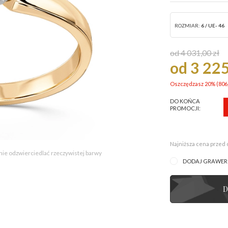
ROZMIAR:
6 / UE- 46
od 4 031,00 zł
od 3 225
Oszczędzasz 20% (
806
DO KOŃCA
PROMOCJI:
Najniższa cena przed 
 nie odzwierciedlać rzeczywistej barwy
DODAJ GRAWE
D