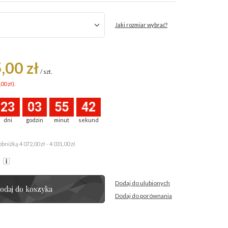
Jaki rozmiar wybrać?
,00 zł
/
szt.
,00 zł
).
23
03
55
42
dni
godzin
minut
sekund
obniżką
4 072,00 zł - 4 031,00 zł
R
Dodaj do ulubionych
odaj do koszyka
Dodaj do porównania