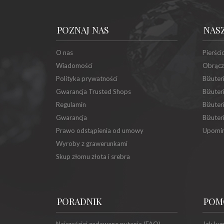
POZNAJ NAS
NAS
O nas
Pierści
Wiadomości
Obrącz
Polityka prywatności
Biżuter
Gwarancja Trusted Shops
Biżuter
Regulamin
Biżuter
Gwarancja
Biżuter
Prawo odstąpienia od umowy
Upomin
Wyroby z grawerunkami
Skup złomu złota i srebra
PORADNIK
POM