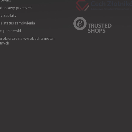
pować?
 dostawy przesyłek
y zapłaty
ź status zamówienia
m partnerski
robiercze na wyrobach z metali
tnych