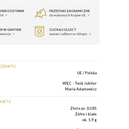
OWA DOSTAWA
PRZESYŁKI ZAGRANICZNE
 zł
do wybranych krajów UE
R W GRATISIE
CLICK&COLLECT
ówienia
zamów i odbierz w sklepie
RODUKTU
UE / Polska
WĘC - Twój Jubiler
Maria Adamowicz
DUKTU
Złoto pr. 0,585
Żółte i białe
ok. 1.9 g