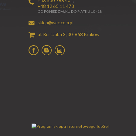
+48 530 788 401
,
+48 12 65 11 473
OD PONIEDZIAŁKU DO PIĄTKU 10 - 18
sklep@wec.com.pl
ul. Kurczaba 3,
30-868
Kraków