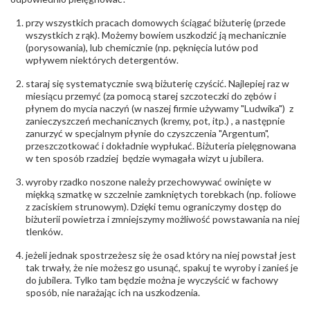
odpowiedzialny
:
Suchan, ul. Kurczaba 3, 30-868 Kraków; NIP:
679-25-92-107; sklep@wec.com.pl
przy wszystkich pracach domowych ściągać biżuterię (przede
Bezpieczeństwo
Nie nadaje się dla dzieci w wieku poniżej 3 lat
wszystkich z rąk). Możemy bowiem uszkodzić ją mechanicznie
- rodzaj
,
Elementy w wyrobie wykonane z białego złota
(porysowania), lub chemicznie (np. pęknięcia lutów pod
ostrzeżenia
:
zawierają nikiel
wpływem niektórych detergentów.
staraj się systematycznie swą biżuterię czyścić. Najlepiej raz w
miesiącu przemyć (za pomocą starej szczoteczki do zębów i
płynem do mycia naczyń (w naszej firmie używamy "Ludwika") z
zanieczyszczeń mechanicznych (kremy, pot, itp.) , a następnie
zanurzyć w specjalnym płynie do czyszczenia "Argentum",
przeszczotkować i dokładnie wypłukać. Biżuteria pielęgnowana
w ten sposób rzadziej będzie wymagała wizyt u jubilera.
wyroby rzadko noszone należy przechowywać owinięte w
miękką szmatkę w szczelnie zamkniętych torebkach (np. foliowe
z zaciskiem strunowym). Dzięki temu ograniczymy dostęp do
biżuterii powietrza i zmniejszymy możliwość powstawania na niej
tlenków.
jeżeli jednak spostrzeżesz się że osad który na niej powstał jest
tak trwały, że nie możesz go usunąć, spakuj te wyroby i zanieś je
do jubilera. Tylko tam będzie można je wyczyścić w fachowy
sposób, nie narażając ich na uszkodzenia.