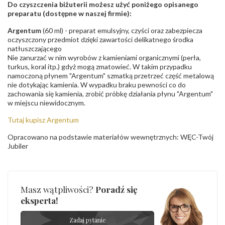
Do czyszczenia biżuterii możesz użyć poniżego opisanego
preparatu (dostępne w naszej firmie):
Argentum
(60 ml) - preparat emulsyjny, czyści oraz zabezpiecza
oczyszczony przedmiot dzięki zawartości delikatnego środka
natłuszczającego
Nie zanurzać w nim wyrobów z kamieniami organicznymi (perła,
turkus, koral itp.) gdyż mogą zmatowieć. W takim przypadku
namoczoną płynem "Argentum" szmatką przetrzeć część metalową
nie dotykając kamienia. W wypadku braku pewności co do
zachowania się kamienia, zrobić próbkę działania płynu "Argentum"
w miejscu niewidocznym.
Tutaj kupisz Argentum
Opracowano na podstawie materiałów wewnętrznych: WĘC-Twój
Jubiler
Masz wątpliwości?
Poradź się
eksperta!
Zadaj pytanie