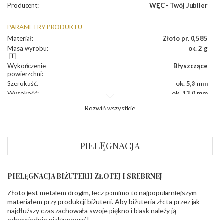
Producent
:
WĘC - Twój Jubiler
PARAMETRY PRODUKTU
Materiał
:
Złoto pr. 0,585
Masa wyrobu
:
ok. 2 g
Wykończenie
Błyszczące
powierzchni
:
Szerokość
:
ok. 5,3 mm
Wysokość
:
ok. 13,0 mm
Zapięcie
:
Sztyft
Rozwiń wszystkie
KAMIENIE
Rodzaje
Szmaragd
PIELĘGNACJA
kamieni
:
Liczba kamieni
:
Szmaragd - 2 szt.
Szlif kamieni
:
Fasetowy owalny
Masa kamieni
ok. 0.34 ct.
PIELĘGNACJA BIŻUTERII ZŁOTEJ I SREBRNEJ
(łącznie)
:
Złoto jest metalem drogim, lecz pomimo to najpopularniejszym
materiałem przy produkcji biżuterii. Aby biżuteria złota przez jak
INNE PARAMETRY
najdłuższy czas zachowała swoje piękno i blask należy ją
Producent
WĘC-Twój Jubiler S.C. Artur Węc, Małgorzata
odpowiednio pielęgnować!