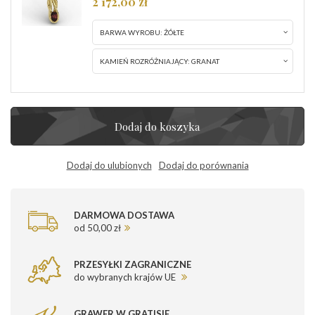
2 172,00 zł
BARWA WYROBU:
ŻÓŁTE
KAMIEŃ ROZRÓŻNIAJĄCY:
GRANAT
Dodaj do koszyka
Dodaj do ulubionych
Dodaj do porównania
DARMOWA DOSTAWA
od 50,00 zł
PRZESYŁKI ZAGRANICZNE
do wybranych krajów UE
GRAWER W GRATISIE