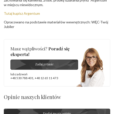
zachowania się kamienia, zrobić próbkę działania płynu "Argentum"
w miejscu niewidocznym.
Tutaj kupisz Argentum
Opracowano na podstawie materiałów wewnętrznych: WĘC-Twój
Jubiler
Masz wątpliwości?
Poradź się
eksperta!
Zadaj pytanie
lub zadzwoń
+48 530 788 401
,
+48 12 65 11 473
Opinie naszych klientów
Dodaj swoją opinię