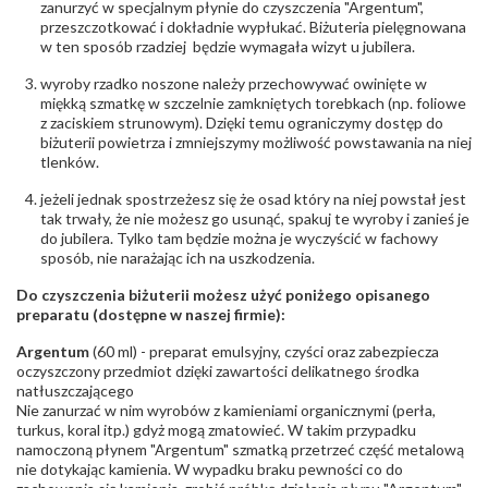
zanurzyć w specjalnym płynie do czyszczenia "Argentum",
przeszczotkować i dokładnie wypłukać. Biżuteria pielęgnowana
w ten sposób rzadziej będzie wymagała wizyt u jubilera.
wyroby rzadko noszone należy przechowywać owinięte w
miękką szmatkę w szczelnie zamkniętych torebkach (np. foliowe
z zaciskiem strunowym). Dzięki temu ograniczymy dostęp do
biżuterii powietrza i zmniejszymy możliwość powstawania na niej
tlenków.
jeżeli jednak spostrzeżesz się że osad który na niej powstał jest
tak trwały, że nie możesz go usunąć, spakuj te wyroby i zanieś je
do jubilera. Tylko tam będzie można je wyczyścić w fachowy
sposób, nie narażając ich na uszkodzenia.
Do czyszczenia biżuterii możesz użyć poniżego opisanego
preparatu (dostępne w naszej firmie):
Argentum
(60 ml) - preparat emulsyjny, czyści oraz zabezpiecza
oczyszczony przedmiot dzięki zawartości delikatnego środka
natłuszczającego
Nie zanurzać w nim wyrobów z kamieniami organicznymi (perła,
turkus, koral itp.) gdyż mogą zmatowieć. W takim przypadku
namoczoną płynem "Argentum" szmatką przetrzeć część metalową
nie dotykając kamienia. W wypadku braku pewności co do