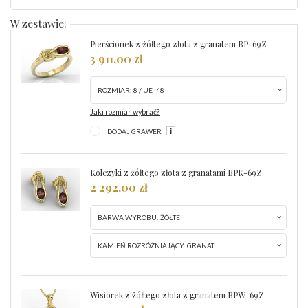
W zestawie:
Pierścionek z żółtego złota z granatem BP-69Z
3 911,00 zł
ROZMIAR:
8 / UE- 48
Jaki rozmiar wybrać?
DODAJ GRAWER
Kolczyki z żółtego złota z granatami BPK-69Z
2 292,00 zł
BARWA WYROBU:
ŻÓŁTE
KAMIEŃ ROZRÓŻNIAJĄCY:
GRANAT
Wisiorek z żółtego złota z granatem BPW-69Z