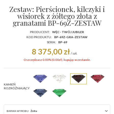
Zestaw: Pierścionek, kilczyki i
wisiorek z żółtego złota z
granatami BP-69Z-ZESTAW
PRODUCENT:
WĘC - TWÓJ JUBILER
KOD PRODUKTU:
BP-69Z-GRA-ZESTAW
SERIA:
BP-69
8 375,00 zł
/
szt.
Oszczędzasz 0.00% (
0.00
zł
), kupując w zestawie.
KAMIEŃ
ROZRÓŻNIAJĄCY
BARWA WYROBU:
Żółte