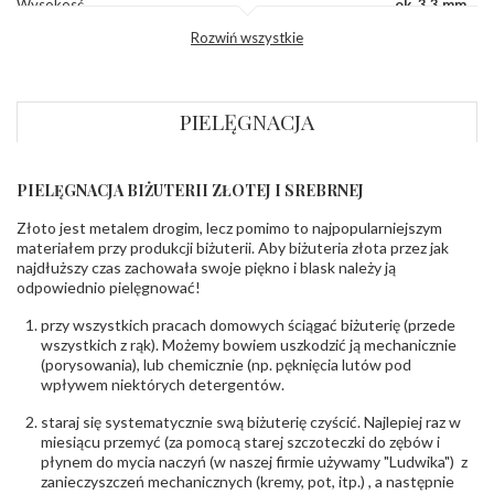
Wysokosć
ok. 3,3 mm
korony
:
Rozwiń wszystkie
Szerokość szyny
ok. 2,7 mm
dół
:
KAMIENIE
PIELĘGNACJA
Rodzaje
Granat
kamieni
:
Liczba kamieni
:
Granat - 4 szt.
PIELĘGNACJA BIŻUTERII ZŁOTEJ I SREBRNEJ
Szlif kamieni
:
Fasetowy owalny
Masa kamieni
ok. 1.6 ct.
Złoto jest metalem drogim, lecz pomimo to najpopularniejszym
(łącznie)
:
materiałem przy produkcji biżuterii. Aby biżuteria złota przez jak
najdłuższy czas zachowała swoje piękno i blask należy ją
INNE PARAMETRY
odpowiednio pielęgnować!
Łańcuszek w
Nie
przy wszystkich pracach domowych ściągać biżuterię (przede
zestawie
:
wszystkich z rąk). Możemy bowiem uszkodzić ją mechanicznie
Producent
WĘC-Twój Jubiler S.C. Artur Węc, Małgorzata
(porysowania), lub chemicznie (np. pęknięcia lutów pod
odpowiedzialny
:
Suchan, ul. Kurczaba 3, 30-868 Kraków; NIP:
wpływem niektórych detergentów.
679-25-92-107; sklep@wec.com.pl
Bezpieczeństwo
Nie nadaje się dla dzieci w wieku poniżej 3 lat
staraj się systematycznie swą biżuterię czyścić. Najlepiej raz w
- rodzaj
,
Elementy w wyrobie wykonane z białego złota
miesiącu przemyć (za pomocą starej szczoteczki do zębów i
ostrzeżenia
:
zawierają nikiel
płynem do mycia naczyń (w naszej firmie używamy "Ludwika") z
zanieczyszczeń mechanicznych (kremy, pot, itp.) , a następnie