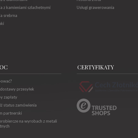
ia z kamieniami szlachetnymi
Usługi grawerowania
ia srebrna
ki
OC
CERTYFIKATY
pować?
 dostawy przesyłek
y zapłaty
ź status zamówienia
m partnerski
robiercze na wyrobach z metali
tnych