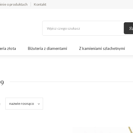
inie o produktach
Kontakt
S
eria złota
Biżuteria z diamentami
Z kamieniami szlachetnymi
9
nazwie rosnąco
: