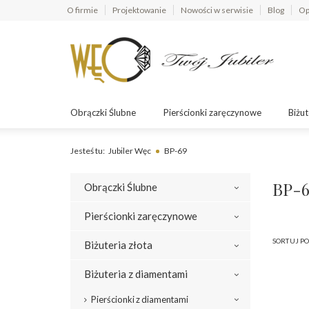
O firmie
Projektowanie
Nowości w serwisie
Blog
Op
Obrączki Ślubne
Pierścionki zaręczynowe
Biżut
Jesteś tu:
Jubiler Węc
BP-69
BP-6
Obrączki Ślubne
Pierścionki zaręczynowe
SORTUJ PO
Biżuteria złota
Biżuteria z diamentami
Pierścionki z diamentami