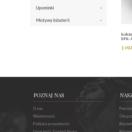
Upominki
Motywy biżuterii
Kolcz
BPK-
3 19
POZNAJ NAS
NAS
O nas
Pierści
Wiadomości
Obrącz
Polityka prywatności
Biżuter
Gwarancja Trusted Shops
Biżuter