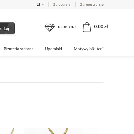
zł
Zaloguj się
Zarejestruj się
0,00 zł
ULUBIONE
zukaj
Biżuteria srebrna
Upominki
Motywy biżuterii