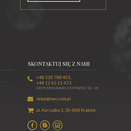
SKONTAKTUJ SIĘ Z NAMI
+48 530 788 401
,
+48 12 65 11 473
OD PONIEDZIAŁKU DO PIĄTKU 10 - 18
sklep@wec.com.pl
ul. Kurczaba 3,
30-868
Kraków