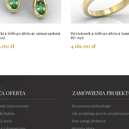
yki z żółtego złota ze szmaragdami
Pierścionek z żółtego złota z tan
69Z
BP-69Z
2,00 zł
4 161,00 zł
ZA OFERTA
ZAMÓWIENIA PROJEK
onki zaręczynowe
Stosowana technologia
ki ślubne
Jak przebiega proces projektowa
ia złota
Inne usługi złotnicze
ia z diamentami
Historia złota