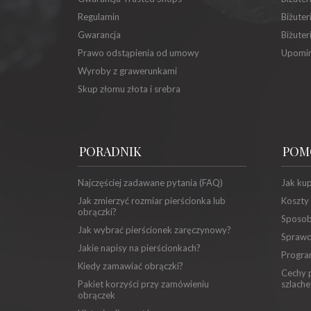
Regulamin
Biżuter
Gwarancja
Biżuter
Prawo odstąpienia od umowy
Upomin
Wyroby z grawerunkami
Skup złomu złota i srebra
PORADNIK
POM
Najczęściej zadawane pytania (FAQ)
Jak ku
Jak zmierzyć rozmiar pierścionka lub
Koszty
obrączki?
Sposob
Jak wybrać pierścionek zaręczynowy?
Sprawd
Jakie napisy na pierścionkach?
Progra
Kiedy zamawiać obrączki?
Cechy p
Pakiet korzyści przy zamówieniu
szlache
obrączek