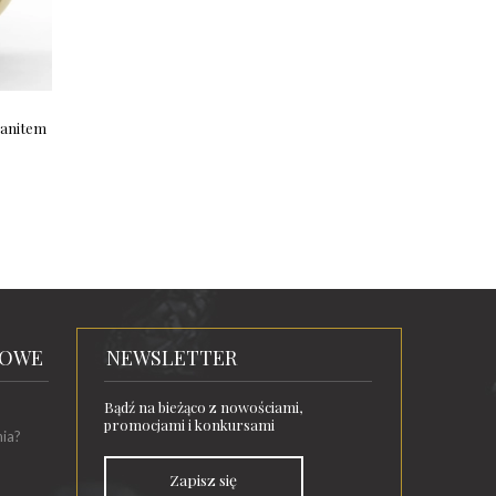
zanitem
TOWE
NEWSLETTER
Bądź na bieżąco z nowościami,
promocjami i konkursami
nia?
Zapisz się