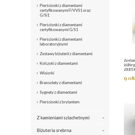
Pierścionki z diamentami
certyfikowanymi F/VVS1 oraz
G/Si1
Pierścionki z diamentami
certyfikowanymi G/S1
Pierścionki z diamentami
laboratoryjnymi
Zestawy biżuterii z diamentami
Zestaw
Kolczyki z diamentami
żółte
ZEST
Wisiorki
9 08
Bransolety z diamentami
Sygnety z diamentami
Pierścionki z brylantem
Z kamieniami szlachetnymi
Biżuteria srebrna