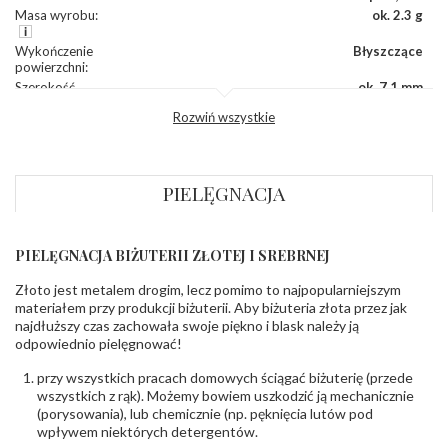
Masa wyrobu
:
ok. 2.3 g
Wykończenie
Błyszczące
powierzchni
:
Szerokość
ok. 7,1 mm
korony
:
Rozwiń wszystkie
Wysokosć
ok. 4,5 mm
korony
:
Szerokość szyny
ok. 2,0 mm
dół
:
PIELĘGNACJA
Szerokość szyny
ok. 2,0 mm
bok
:
PIELĘGNACJA BIŻUTERII ZŁOTEJ I SREBRNEJ
DIAMENTY
Kamień
:
Diament
Złoto jest metalem drogim, lecz pomimo to najpopularniejszym
Szlif
:
Brylantowy okrągły
materiałem przy produkcji biżuterii. Aby biżuteria złota przez jak
Liczba
0.004 ct - 8 szt.
,
0.010 ct - 8 szt.
,
0.030 ct - 6 szt.
najdłuższy czas zachowała swoje piękno i blask należy ją
diamentów
:
odpowiednio pielęgnować!
Liczba
22 szt.
diamentów
przy wszystkich pracach domowych ściągać biżuterię (przede
(łącznie)
:
wszystkich z rąk). Możemy bowiem uszkodzić ją mechanicznie
Masa
0.292 ct
(porysowania), lub chemicznie (np. pęknięcia lutów pod
diamentów
wpływem niektórych detergentów.
(łącznie)
: