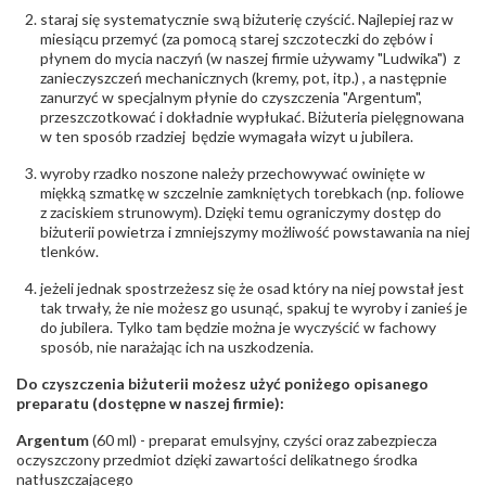
Barwa
:
F
staraj się systematycznie swą biżuterię czyścić. Najlepiej raz w
Czystość
:
VS
miesiącu przemyć (za pomocą starej szczoteczki do zębów i
płynem do mycia naczyń (w naszej firmie używamy "Ludwika") z
zanieczyszczeń mechanicznych (kremy, pot, itp.) , a następnie
POZOSTAŁE KAMIENIE
zanurzyć w specjalnym płynie do czyszczenia "Argentum",
Rodzaje
Rubin
przeszczotkować i dokładnie wypłukać. Biżuteria pielęgnowana
kamieni
:
w ten sposób rzadziej będzie wymagała wizyt u jubilera.
Liczba kamieni
:
Rubin - 1 szt.
Szlif kamieni
:
Fasetowy okrągły
wyroby rzadko noszone należy przechowywać owinięte w
Masa kamieni
ok. 0.09 ct.
miękką szmatkę w szczelnie zamkniętych torebkach (np. foliowe
(łącznie)
:
z zaciskiem strunowym). Dzięki temu ograniczymy dostęp do
biżuterii powietrza i zmniejszymy możliwość powstawania na niej
tlenków.
INNE PARAMETRY
Producent
WĘC-Twój Jubiler S.C. Artur Węc, Małgorzata
jeżeli jednak spostrzeżesz się że osad który na niej powstał jest
odpowiedzialny
:
Suchan, ul. Kurczaba 3, 30-868 Kraków; NIP:
tak trwały, że nie możesz go usunąć, spakuj te wyroby i zanieś je
679-25-92-107; sklep@wec.com.pl
do jubilera. Tylko tam będzie można je wyczyścić w fachowy
Bezpieczeństwo
Nie nadaje się dla dzieci w wieku poniżej 3 lat
sposób, nie narażając ich na uszkodzenia.
- rodzaj
,
Elementy w wyrobie wykonane z białego złota
ostrzeżenia
:
zawierają nikiel
Do czyszczenia biżuterii możesz użyć poniżego opisanego
preparatu (dostępne w naszej firmie):
Argentum
(60 ml) - preparat emulsyjny, czyści oraz zabezpiecza
oczyszczony przedmiot dzięki zawartości delikatnego środka
natłuszczającego