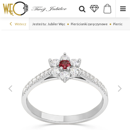
Wstecz
Jesteś tu:
Jubiler Węc
Pierścionki zaręczynowe
Pierścionki