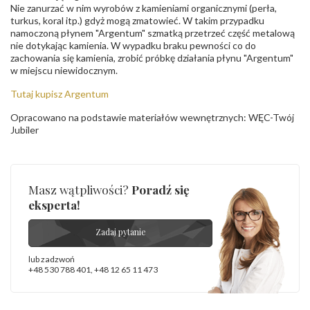
Nie zanurzać w nim wyrobów z kamieniami organicznymi (perła,
turkus, koral itp.) gdyż mogą zmatowieć. W takim przypadku
namoczoną płynem "Argentum" szmatką przetrzeć część metalową
nie dotykając kamienia. W wypadku braku pewności co do
zachowania się kamienia, zrobić próbkę działania płynu "Argentum"
w miejscu niewidocznym.
Tutaj kupisz Argentum
Opracowano na podstawie materiałów wewnętrznych: WĘC-Twój
Jubiler
Masz wątpliwości?
Poradź się
eksperta!
Zadaj pytanie
lub zadzwoń
+48 530 788 401
,
+48 12 65 11 473