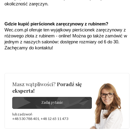
ostrzeżenia
:
zawierają nikiel
okoliczność zaręczyn.
Gdzie kupić pierścionek zaręczynowy z rubinem?
Wec.com.pl oferuje ten wyjątkowy pierścionek zaręczynowy z 
różowego złota z rubinem - online! Można go także zamówić w 
jednym z naszych salonów: dostępne rozmiary od 6 do 30. 
Zachęcamy do kontaktu!
Masz wątpliwości?
Poradź się
eksperta!
Zadaj pytanie
lub zadzwoń
+48 530 788 401
,
+48 12 65 11 473