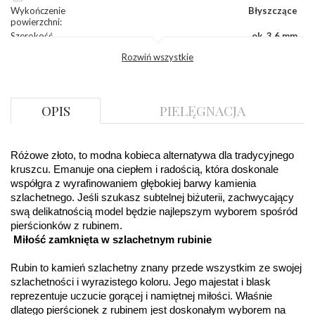
Wykończenie
Błyszczące
powierzchni
:
Szerokość
ok. 3,6 mm
korony
:
Rozwiń wszystkie
Wysokosć
ok. 3,5 mm
korony
:
Szerokość szyny
ok. 2,2 mm
dół
:
OPIS
PIELĘGNACJA
Szerokość szyny
ok. 2,2 mm
bok
:
KAMIENIE
Różowe złoto, to modna kobieca alternatywa dla tradycyjnego 
kruszcu. Emanuje ona ciepłem i radością, która doskonale 
Liczba kamieni
:
Rubin - 1 szt.
współgra z wyrafinowaniem głębokiej barwy kamienia 
Szlif kamieni
:
Fasetowy okrągły
szlachetnego. Jeśli szukasz subtelnej biżuterii, zachwycający 
Masa kamieni
ok. 0.34 ct.
(łącznie)
:
swą delikatnością model będzie najlepszym wyborem spośród 
pierścionków z rubinem.
Miłość zamknięta w szlachetnym rubinie
INNE PARAMETRY
Producent
WĘC-Twój Jubiler S.C. Artur Węc, Małgorzata
odpowiedzialny
Rubin to kamień szlachetny znany przede wszystkim ze swojej 
:
Suchan, ul. Kurczaba 3, 30-868 Kraków; NIP:
679-25-92-107; sklep@wec.com.pl
szlachetności i wyrazistego koloru. Jego majestat i blask 
Bezpieczeństwo
Nie nadaje się dla dzieci w wieku poniżej 3 lat
reprezentuje uczucie gorącej i namiętnej miłości. Właśnie 
- rodzaj
,
Elementy w wyrobie wykonane z białego złota
dlatego pierścionek z rubinem jest doskonałym wyborem na 