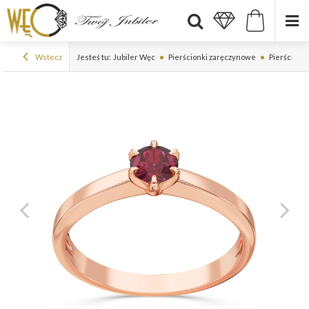
Wstecz
Jesteś tu:
Jubiler Węc
Pierścionki zaręczynowe
Pierścionki