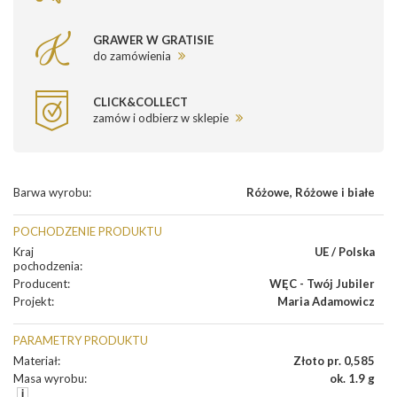
GRAWER W GRATISIE
do zamówienia
CLICK&COLLECT
zamów i odbierz w sklepie
Barwa wyrobu
:
Różowe
,
Różowe i białe
POCHODZENIE PRODUKTU
Kraj
UE / Polska
pochodzenia
:
Producent
:
WĘC - Twój Jubiler
Projekt
:
Maria Adamowicz
PARAMETRY PRODUKTU
Materiał
:
Złoto pr. 0,585
Masa wyrobu
:
ok. 1.9 g