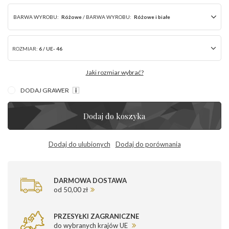
BARWA WYROBU:
Różowe
/
BARWA WYROBU:
Różowe i białe
ROZMIAR:
6 / UE- 46
Jaki rozmiar wybrać?
DODAJ GRAWER
Dodaj do koszyka
Dodaj do ulubionych
Dodaj do porównania
DARMOWA DOSTAWA
od 50,00 zł
PRZESYŁKI ZAGRANICZNE
do wybranych krajów UE