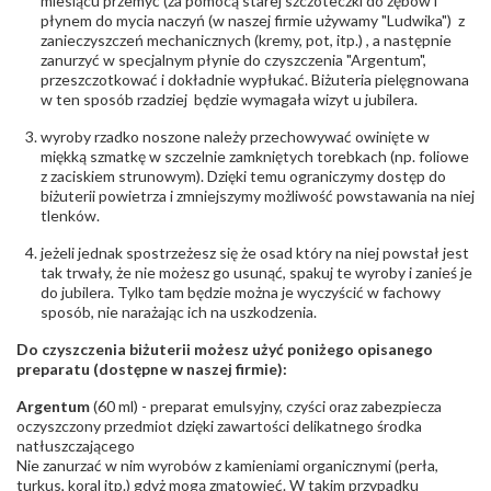
miesiącu przemyć (za pomocą starej szczoteczki do zębów i
płynem do mycia naczyń (w naszej firmie używamy "Ludwika") z
zanieczyszczeń mechanicznych (kremy, pot, itp.) , a następnie
POZOSTAŁE KAMIENIE
zanurzyć w specjalnym płynie do czyszczenia "Argentum",
Rodzaje
Rubin
przeszczotkować i dokładnie wypłukać. Biżuteria pielęgnowana
kamieni
:
w ten sposób rzadziej będzie wymagała wizyt u jubilera.
Liczba kamieni
:
Rubin - 1 szt.
Szlif kamieni
:
Fasetowy okrągły
wyroby rzadko noszone należy przechowywać owinięte w
Masa kamieni
ok. 0.14 ct.
miękką szmatkę w szczelnie zamkniętych torebkach (np. foliowe
(łącznie)
:
z zaciskiem strunowym). Dzięki temu ograniczymy dostęp do
biżuterii powietrza i zmniejszymy możliwość powstawania na niej
tlenków.
INNE PARAMETRY
Producent
WĘC-Twój Jubiler S.C. Artur Węc, Małgorzata
jeżeli jednak spostrzeżesz się że osad który na niej powstał jest
odpowiedzialny
:
Suchan, ul. Kurczaba 3, 30-868 Kraków; NIP:
tak trwały, że nie możesz go usunąć, spakuj te wyroby i zanieś je
679-25-92-107; sklep@wec.com.pl
do jubilera. Tylko tam będzie można je wyczyścić w fachowy
Bezpieczeństwo
Nie nadaje się dla dzieci w wieku poniżej 3 lat
sposób, nie narażając ich na uszkodzenia.
- rodzaj
,
Elementy w wyrobie wykonane z białego złota
ostrzeżenia
:
zawierają nikiel
Do czyszczenia biżuterii możesz użyć poniżego opisanego
preparatu (dostępne w naszej firmie):
Argentum
(60 ml) - preparat emulsyjny, czyści oraz zabezpiecza
oczyszczony przedmiot dzięki zawartości delikatnego środka
natłuszczającego
Nie zanurzać w nim wyrobów z kamieniami organicznymi (perła,
turkus, koral itp.) gdyż mogą zmatowieć. W takim przypadku