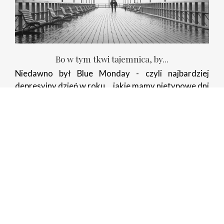
Bo w tym tkwi tajemnica, by...
Niedawno był Blue Monday - czyli najbardziej
depresyjny dzień w roku... jakie mamy nietypowe dni
w styczniu już wiecie, ale najbardziej miły i
uczuciowy dzień mamy
w lutym - Dzień Świętego
Walentego, czyli inaczej WALENTYNKI
.
Jak sprawić by stan tego uniesienia - zwany miłością
trwał przez całe życie? Zdradzę Wam tajemnicę...
Zapraszam do lektury.
Czytaj dalej