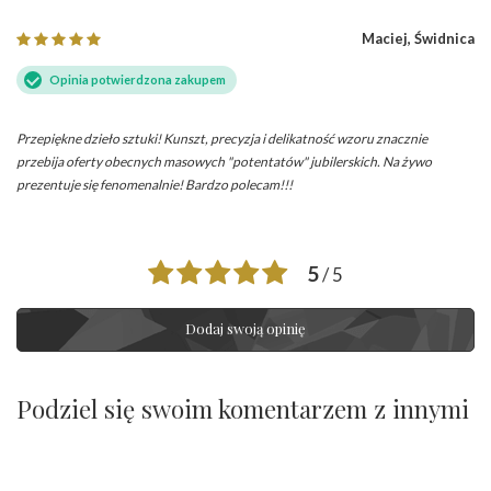
Maciej, Świdnica
Opinia potwierdzona zakupem
Przepiękne dzieło sztuki! Kunszt, precyzja i delikatność wzoru znacznie
przebija oferty obecnych masowych "potentatów" jubilerskich. Na żywo
prezentuje się fenomenalnie! Bardzo polecam!!!
5
/ 5
Dodaj swoją opinię
Podziel się swoim komentarzem z innymi