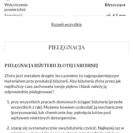
Wykończenie
Błyszczące
powierzchni
:
Szerokość
ok. 6,5 mm
korony
:
Rozwiń wszystkie
Wysokosć
ok. 4,5 mm
korony
:
Szerokość szyny
ok. 2,0 mm
dół
:
PIELĘGNACJA
Szerokość szyny
ok. 4,3 mm
bok
:
PIELĘGNACJA BIŻUTERII ZŁOTEJ I SREBRNEJ
DIAMENTY
Kamień
:
Diament
Złoto jest metalem drogim, lecz pomimo to najpopularniejszym
Szlif
:
Brylantowy okrągły
materiałem przy produkcji biżuterii. Aby biżuteria złota przez jak
Liczba
0.004 ct - 8 szt.
najdłuższy czas zachowała swoje piękno i blask należy ją
diamentów
:
odpowiednio pielęgnować!
Liczba
8 szt.
diamentów
przy wszystkich pracach domowych ściągać biżuterię (przede
(łącznie)
:
wszystkich z rąk). Możemy bowiem uszkodzić ją mechanicznie
Masa
0.032 ct
(porysowania), lub chemicznie (np. pęknięcia lutów pod
diamentów
wpływem niektórych detergentów.
(łącznie)
:
Barwa
:
F
staraj się systematycznie swą biżuterię czyścić. Najlepiej raz w
Czystość
:
VS