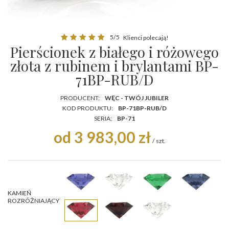
5/5
Klienci polecają!
Pierścionek z białego i różowego
złota z rubinem i brylantami BP-
71BP-RUB/D
PRODUCENT:
WĘC - TWÓJ JUBILER
KOD PRODUKTU:
BP-71BP-RUB/D
SERIA:
BP-71
od 3 983,00 zł
/
szt.
KAMIEŃ
ROZRÓŻNIAJĄCY