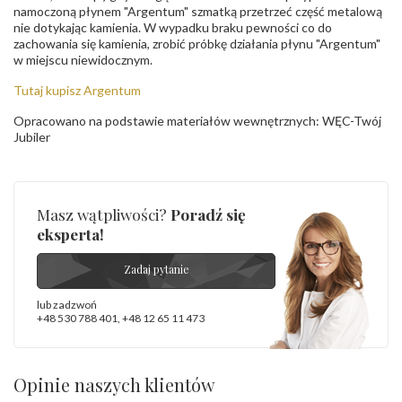
namoczoną płynem "Argentum" szmatką przetrzeć część metalową
nie dotykając kamienia. W wypadku braku pewności co do
zachowania się kamienia, zrobić próbkę działania płynu "Argentum"
w miejscu niewidocznym.
Tutaj kupisz Argentum
Opracowano na podstawie materiałów wewnętrznych: WĘC-Twój
Jubiler
Masz wątpliwości?
Poradź się
eksperta!
Zadaj pytanie
lub zadzwoń
+48 530 788 401
,
+48 12 65 11 473
Opinie naszych klientów