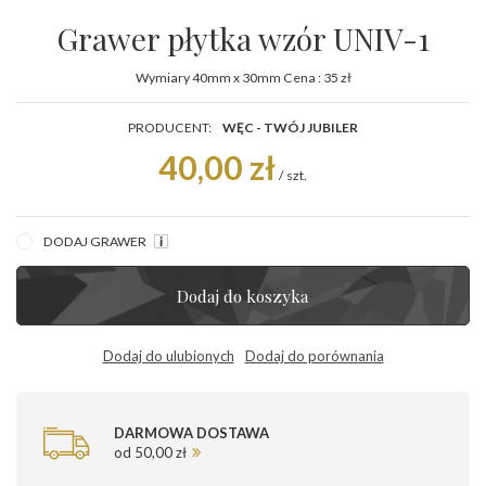
Grawer płytka wzór UNIV-1
Wymiary 40mm x 30mm Cena : 35 zł
PRODUCENT:
WĘC - TWÓJ JUBILER
40,00 zł
/
szt.
DODAJ GRAWER
Dodaj do koszyka
Dodaj do ulubionych
Dodaj do porównania
DARMOWA DOSTAWA
od 50,00 zł