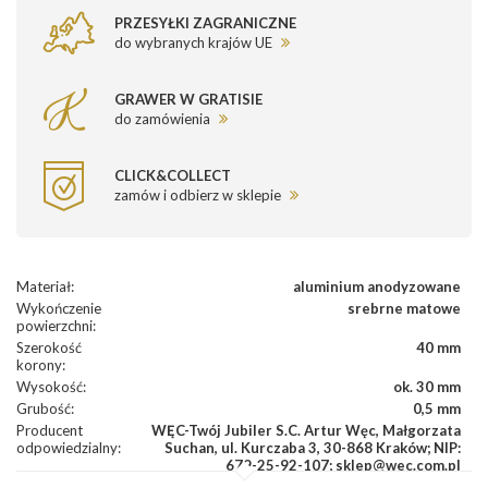
PRZESYŁKI ZAGRANICZNE
do wybranych krajów UE
GRAWER W GRATISIE
do zamówienia
CLICK&COLLECT
zamów i odbierz w sklepie
Materiał
:
aluminium anodyzowane
Wykończenie
srebrne matowe
powierzchni
:
Szerokość
40 mm
korony
:
Wysokość
:
ok. 30 mm
Grubość
:
0,5 mm
Producent
WĘC-Twój Jubiler S.C. Artur Węc, Małgorzata
odpowiedzialny
:
Suchan, ul. Kurczaba 3, 30-868 Kraków; NIP:
679-25-92-107; sklep@wec.com.pl
Bezpieczeństwo
Nie nadaje się dla dzieci w wieku poniżej 3 lat