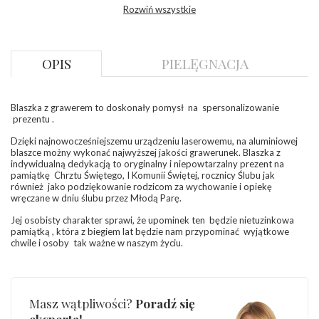
Rozwiń wszystkie
- rodzaj
,
Elementy w wyrobie wykonane z białego złota
ostrzeżenia
:
zawierają nikiel
OPIS
PIELĘGNACJA
Blaszka z grawerem to doskonały pomysł na spersonalizowanie
prezentu .
Dzięki najnowocześniejszemu urządzeniu laserowemu, na aluminiowej
blaszce możny wykonać najwyższej jakości grawerunek. Blaszka z
indywidualną dedykacją to oryginalny i niepowtarzalny prezent na
pamiątkę Chrztu Świętego, I Komunii Świętej, rocznicy Ślubu jak
również jako podziękowanie rodzicom za wychowanie i opiekę
wręczane w dniu ślubu przez Młodą Parę.
Jej osobisty charakter sprawi, że upominek ten będzie nietuzinkowa
pamiątką , która z biegiem lat będzie nam przypominać wyjątkowe
chwile i osoby tak ważne w naszym życiu.
Masz wątpliwości?
Poradź się
eksperta!