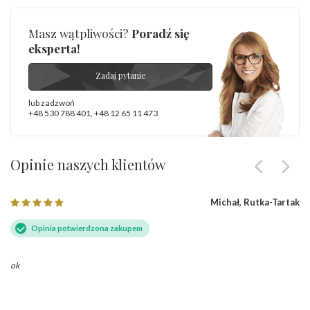
Masz wątpliwości?
Poradź się
eksperta!
Zadaj pytanie
lub zadzwoń
+48 530 788 401
,
+48 12 65 11 473
Opinie naszych klientów
Michał, Rutka-Tartak
Opinia potwierdzona zakupem
ok