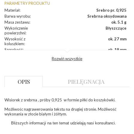
PARAMETRY PRODUKTU
Materiał
:
Srebro pr. 0,925
Barwa wyrobu
:
Srebrna oksydowana
Masa zestawu
:
ok. 5.1 g
Wykończenie
Błyszczące
powierzchni
:
Wysokość z
ok. 27 mm
koluszkiem
:
Szerokość
:
ok. 19 mm
Grubość
:
ok. 0,8 mm
Rozwiń wszystkie
INNE PARAMETRY
Długość
Do wyboru: 42 / 45 / 50 cm
OPIS
PIELĘGNACJA
łańcuszka
:
Producent
WĘC-Twój Jubiler S.C. Artur Węc, Małgorzata
odpowiedzialny
:
Suchan, ul. Kurczaba 3, 30-868 Kraków; NIP:
679-25-92-107; sklep@wec.com.pl
Wisiorek z srebrna , próby 0,925 w formie piłki do koszykówki.
Bezpieczeństwo
Nie nadaje się dla dzieci w wieku poniżej 3 lat
- rodzaj
,
Elementy w wyrobie wykonane z białego złota
Możliwośc nagrawerowania tekstu na drugiej stronie. Możliwość
ostrzeżenia
:
zawierają nikiel
wykonania w złocie białym i żółtym.
Bliższych informacji na ten temat udzielają nasi konsultanci.