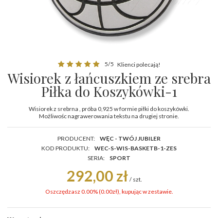
5/5
Klienci polecają!
Wisiorek z łańcuszkiem ze srebra
Piłka do Koszykówki-1
Wisiorek z srebrna , próba 0,925 w formie piłki do koszykówki.
Możliwośc nagrawerowania tekstu na drugiej stronie.
PRODUCENT:
WĘC - TWÓJ JUBILER
KOD PRODUKTU:
WEC-S-WIS-BASKETB-1-ZES
SERIA:
SPORT
292,00 zł
/
szt.
Oszczędzasz 0.00% (
0.00
zł
), kupując w zestawie.