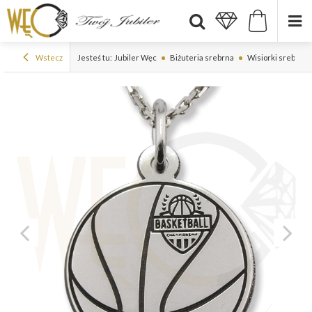
Wstecz
Jesteś tu:
Jubiler Węc
Biżuteria srebrna
Wisiorki srebrne