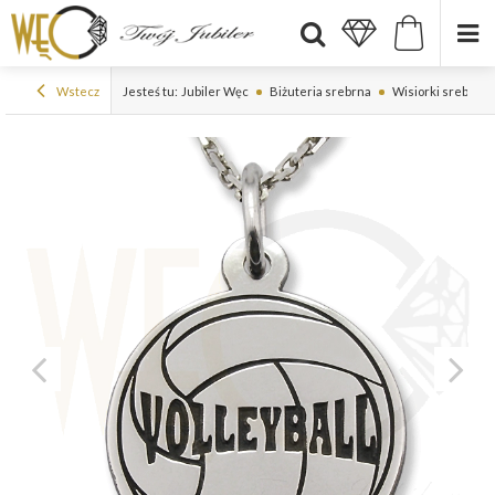
Wstecz
Jesteś tu:
Jubiler Węc
Biżuteria srebrna
Wisiorki srebrne