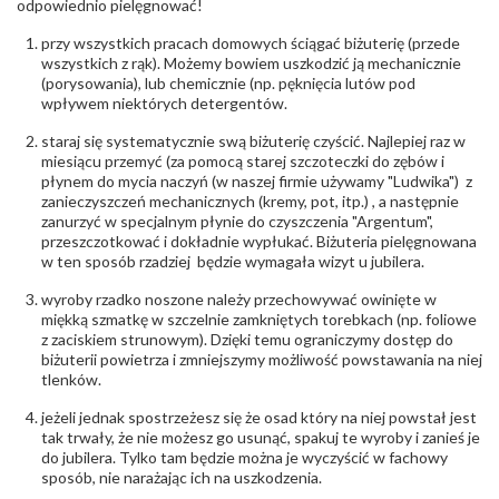
odpowiednio pielęgnować!
przy wszystkich pracach domowych ściągać biżuterię (przede
wszystkich z rąk). Możemy bowiem uszkodzić ją mechanicznie
(porysowania), lub chemicznie (np. pęknięcia lutów pod
wpływem niektórych detergentów.
staraj się systematycznie swą biżuterię czyścić. Najlepiej raz w
miesiącu przemyć (za pomocą starej szczoteczki do zębów i
płynem do mycia naczyń (w naszej firmie używamy "Ludwika") z
zanieczyszczeń mechanicznych (kremy, pot, itp.) , a następnie
zanurzyć w specjalnym płynie do czyszczenia "Argentum",
przeszczotkować i dokładnie wypłukać. Biżuteria pielęgnowana
w ten sposób rzadziej będzie wymagała wizyt u jubilera.
wyroby rzadko noszone należy przechowywać owinięte w
miękką szmatkę w szczelnie zamkniętych torebkach (np. foliowe
z zaciskiem strunowym). Dzięki temu ograniczymy dostęp do
biżuterii powietrza i zmniejszymy możliwość powstawania na niej
tlenków.
jeżeli jednak spostrzeżesz się że osad który na niej powstał jest
tak trwały, że nie możesz go usunąć, spakuj te wyroby i zanieś je
do jubilera. Tylko tam będzie można je wyczyścić w fachowy
sposób, nie narażając ich na uszkodzenia.