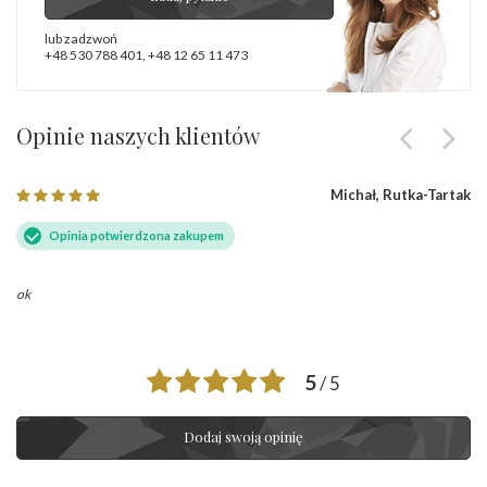
lub zadzwoń
+48 530 788 401
,
+48 12 65 11 473
Opinie naszych klientów
Michał, Rutka-Tartak
Opinia potwierdzona zakupem
ok
5
/ 5
Dodaj swoją opinię