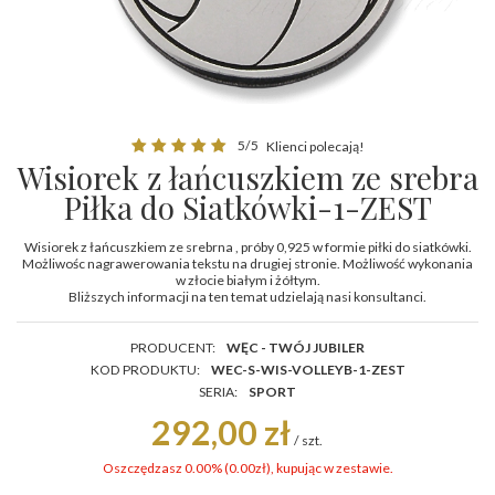
5/5
Klienci polecają!
Wisiorek z łańcuszkiem ze srebra
Piłka do Siatkówki-1-ZEST
Wisiorek z łańcuszkiem ze srebrna , próby 0,925 w formie piłki do siatkówki.
Możliwośc nagrawerowania tekstu na drugiej stronie. Możliwość wykonania
w złocie białym i żółtym.
Bliższych informacji na ten temat udzielają nasi konsultanci.
PRODUCENT:
WĘC - TWÓJ JUBILER
KOD PRODUKTU:
WEC-S-WIS-VOLLEYB-1-ZEST
SERIA:
SPORT
292,00 zł
/
szt.
Oszczędzasz 0.00% (
0.00
zł
), kupując w zestawie.