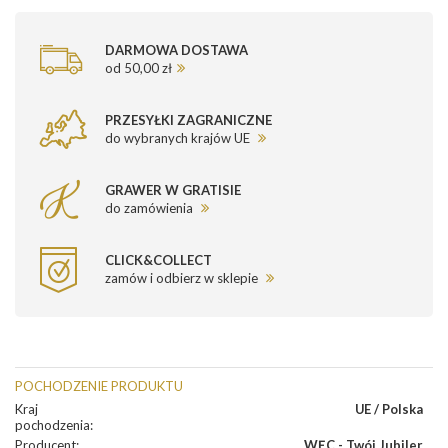
DARMOWA DOSTAWA
od 50,00 zł
PRZESYŁKI ZAGRANICZNE
do wybranych krajów UE
GRAWER W GRATISIE
do zamówienia
CLICK&COLLECT
zamów i odbierz w sklepie
POCHODZENIE PRODUKTU
Kraj
UE / Polska
pochodzenia
:
Producent
:
WĘC - Twój Jubiler