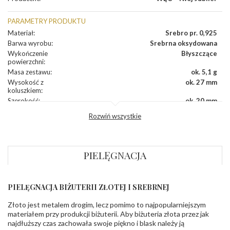
PARAMETRY PRODUKTU
Materiał
:
Srebro pr. 0,925
Barwa wyrobu
:
Srebrna oksydowana
Wykończenie
Błyszczące
powierzchni
:
Masa zestawu
:
ok. 5,1 g
Wysokość z
ok. 27 mm
koluszkiem
:
Szerokość
:
ok. 20 mm
Grubość
:
ok. 0,8 mm
Rozwiń wszystkie
Długość
Do wyboru: 42 / 45 / 50 cm
łańcuszka
:
INNE PARAMETRY
PIELĘGNACJA
Łańcuszek w
Tak
zestawie
:
Producent
WĘC-Twój Jubiler S.C. Artur Węc, Małgorzata
PIELĘGNACJA BIŻUTERII ZŁOTEJ I SREBRNEJ
odpowiedzialny
:
Suchan, ul. Kurczaba 3, 30-868 Kraków; NIP:
679-25-92-107; sklep@wec.com.pl
Złoto jest metalem drogim, lecz pomimo to najpopularniejszym
Bezpieczeństwo
Nie nadaje się dla dzieci w wieku poniżej 3 lat
materiałem przy produkcji biżuterii. Aby biżuteria złota przez jak
- rodzaj
,
Elementy w wyrobie wykonane z białego złota
najdłuższy czas zachowała swoje piękno i blask należy ją
ostrzeżenia
:
zawierają nikiel