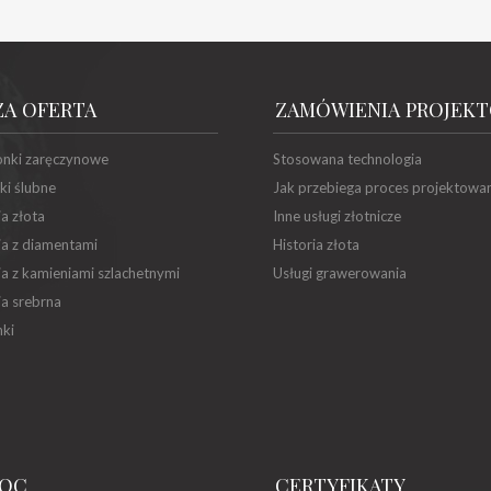
ZA OFERTA
ZAMÓWIENIA PROJEK
onki zaręczynowe
Stosowana technologia
ki ślubne
Jak przebiega proces projektowa
ia złota
Inne usługi złotnicze
ia z diamentami
Historia złota
ia z kamieniami szlachetnymi
Usługi grawerowania
ia srebrna
ki
OC
CERTYFIKATY