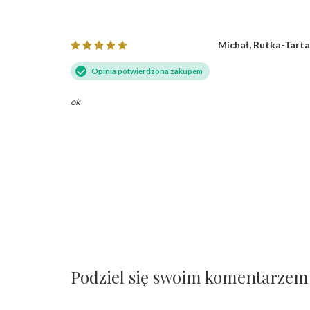
iędzybórz
Michał, Rutka-Tart
Opinia potwierdzona zakupem
ok
 po
Podziel się swoim komentarzem