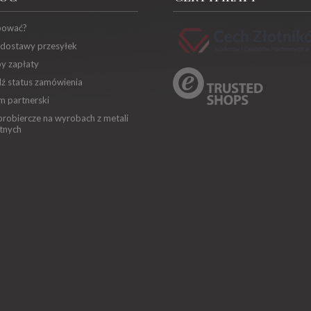
pować?
 dostawy przesyłek
y zapłaty
ź status zamówienia
m partnerski
robiercze na wyrobach z metali
tnych