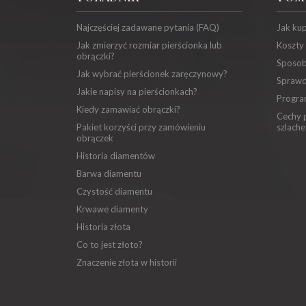
Najczęściej zadawane pytania (FAQ)
Jak ku
Jak zmierzyć rozmiar pierścionka lub
Koszty
obrączki?
Sposob
Jak wybrać pierścionek zaręczynowy?
Sprawd
Jakie napisy na pierścionkach?
Progra
Kiedy zamawiać obrączki?
Cechy p
Pakiet korzyści przy zamówieniu
szlache
obrączek
Historia diamentów
Barwa diamentu
Czystość diamentu
Krwawe diamenty
Historia złota
Co to jest złoto?
Znaczenie złota w historii