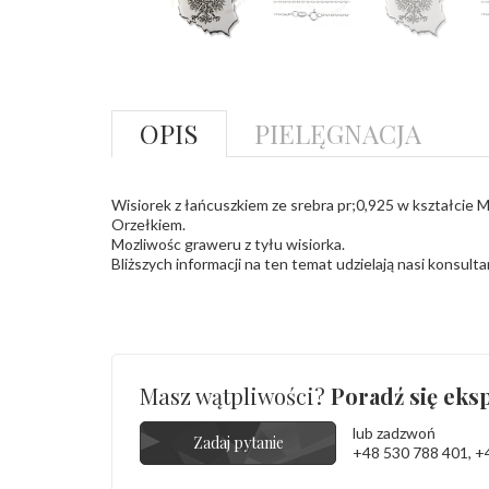
OPIS
PIELĘGNACJA
Wisiorek z łańcuszkiem ze srebra pr;0,925 w kształcie
Orzełkiem.
Mozliwośc graweru z tyłu wisiorka.
Bliższych informacji na ten temat udzielają nasi konsulta
Masz wątpliwości?
Poradź się eksp
lub zadzwoń
Zadaj pytanie
+48 530 788 401
,
+