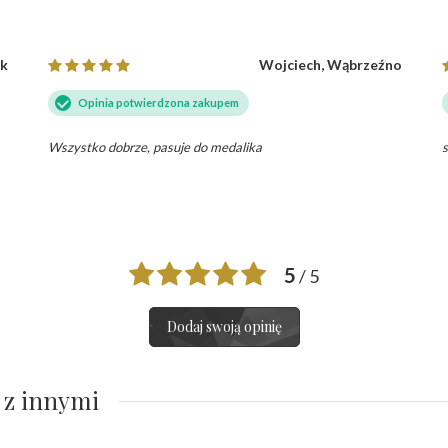
ak
Wojciech, Wąbrzeźno
Opinia potwierdzona zakupem
Wszystko dobrze, pasuje do medalika
s
5
/ 5
Dodaj swoją opinię
 z innymi