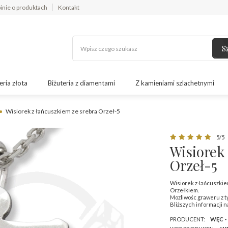
inie o produktach
Kontakt
S
eria złota
Biżuteria z diamentami
Z kamieniami szlachetnymi
Wisiorek z łańcuszkiem ze srebra Orzeł-5
5/5
Wisiorek
Orzeł-5
Wisiorek z łańcuszkie
Orzełkiem.
Mozliwośc graweru z ty
Bliższych informacji n
PRODUCENT:
WĘC -