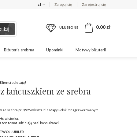
zł
Zaloguj się
Zarejestruj się
0,00 zł
ULUBIONE
zukaj
Biżuteria srebrna
Upominki
Motywy biżuterii
Klienci polecają!
 z łańcuszkiem ze srebra
m ze srebra pr;0,925 w kształcie Mapy Polski z nagrawerowanym
łu wisiorka.
a ten temat udzielają nasi konsultanci.
 TWÓJ JUBILER