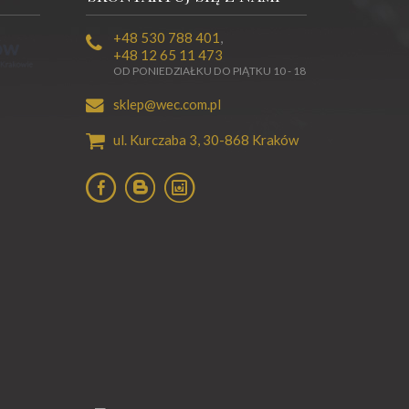
+48 530 788 401
,
+48 12 65 11 473
OD PONIEDZIAŁKU DO PIĄTKU 10 - 18
sklep@wec.com.pl
ul. Kurczaba 3,
30-868
Kraków