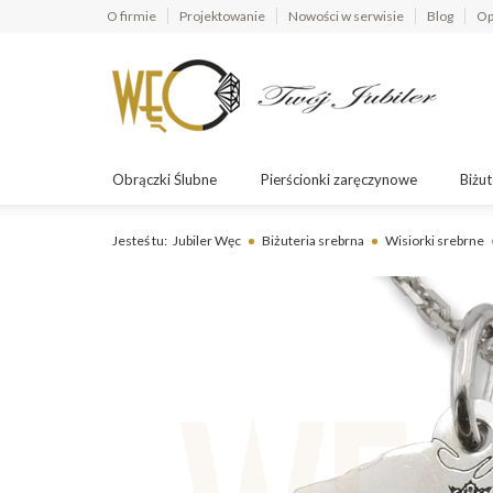
O firmie
Projektowanie
Nowości w serwisie
Blog
Op
Obrączki Ślubne
Pierścionki zaręczynowe
Biżut
Jesteś tu:
Jubiler Węc
Biżuteria srebrna
Wisiorki srebrne