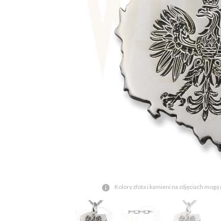
Kolory złota i kamieni na zdjęciach mogą