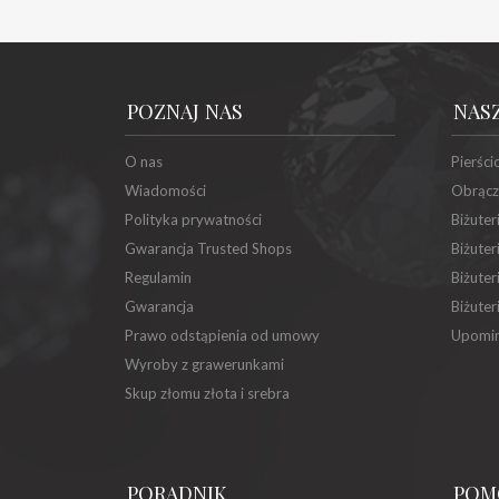
POZNAJ NAS
NAS
O nas
Pierści
Wiadomości
Obrącz
Polityka prywatności
Biżuter
Gwarancja Trusted Shops
Biżuter
Regulamin
Biżuter
Gwarancja
Biżuter
Prawo odstąpienia od umowy
Upomin
Wyroby z grawerunkami
Skup złomu złota i srebra
PORADNIK
POM