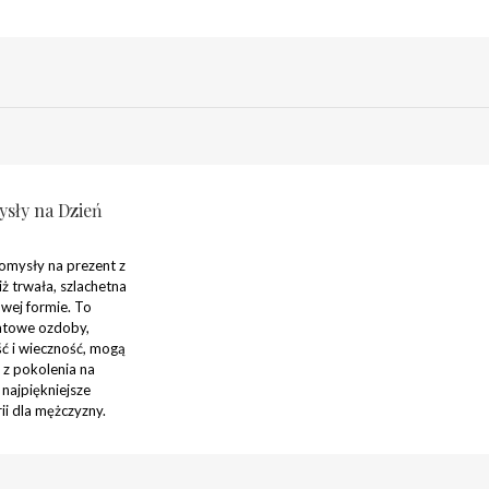
ysły na Dzień
omysły na prezent z
iż trwała, szlachetna
owej formie. To
katowe ozdoby,
ść i wieczność, mogą
z pokolenia na
najpiękniejsze
ii dla mężczyzny.