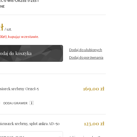
C-S-WIS-ORZEŁ-5-ZEST
ZNE
ł
/
szt.
00
zł
), kupując w zestawie.
Dodaj do ulubionych
odaj do koszyka
Dodaj do porównania
169,00 zł
siorek srebrny Orzeł-5
DODAJ GRAWER
123,00 zł
ńcuszek srebrny, splot ankra AD-50