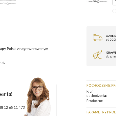
DARM
od 50,00
 Mapy Polski z nagrawerowanym
GRAWE
do zam
nci.
POCHODZENIE P
Kraj
erta!
pochodzenia
:
Producent
:
48 12 65 11 473
PARAMETRY PRO