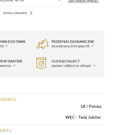
Jaki rozmiar wybrać?
ROZMIAR:
40 CM
DODAJ GRAWER
OWA DOSTAWA
PRZESYŁKI ZAGRANICZNE
 zł
do wybranych krajów UE
R W GRATISIE
CLICK&COLLECT
ówienia
zamów i odbierz w sklepie
RODUKTU
UE / Polska
WĘC - Twój Jubiler
DUKTU