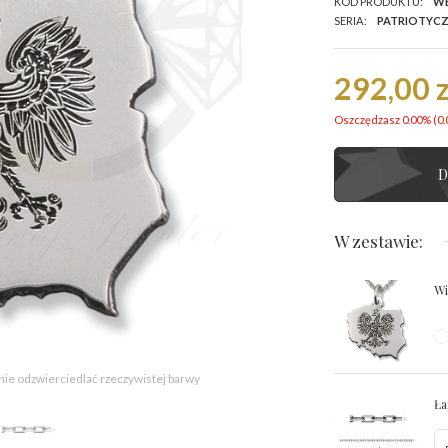
KOD PRODUKTU:
WE
SERIA:
PATRIOTYC
292,00 z
Oszczędzasz 0.00% (
0.
D
W zestawie:
Wi
 nie odzwierciedlać rzeczywistej barwy
Ła