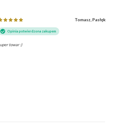
Tomasz, Pasłęk
Opinia potwierdzona zakupem
Opini
uper towar :)
Zdjęcie te