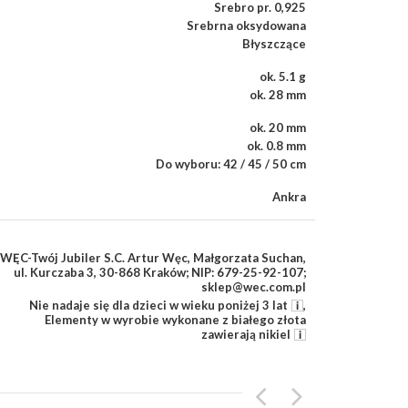
Srebro pr. 0,925
Srebrna oksydowana
Błyszczące
ok. 5.1 g
ok. 28 mm
ok. 20 mm
ok. 0.8 mm
Do wyboru: 42 / 45 / 50 cm
Ankra
WĘC-Twój Jubiler S.C. Artur Węc, Małgorzata Suchan,
ul. Kurczaba 3, 30-868 Kraków; NIP: 679-25-92-107;
sklep@wec.com.pl
Nie nadaje się dla dzieci w wieku poniżej 3 lat
,
Elementy w wyrobie wykonane z białego złota
zawierają nikiel