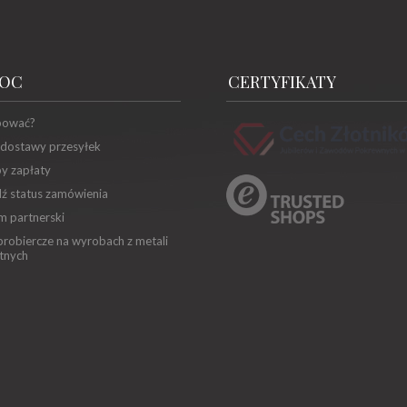
OC
CERTYFIKATY
pować?
 dostawy przesyłek
y zapłaty
ź status zamówienia
m partnerski
robiercze na wyrobach z metali
tnych