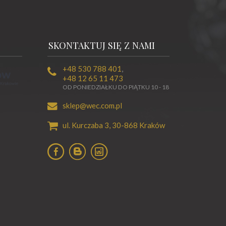
SKONTAKTUJ SIĘ Z NAMI
+48 530 788 401
,
+48 12 65 11 473
OD PONIEDZIAŁKU DO PIĄTKU 10 - 18
sklep@wec.com.pl
ul. Kurczaba 3,
30-868
Kraków