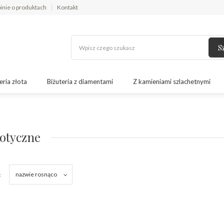
inie o produktach
Kontakt
S
eria złota
Biżuteria z diamentami
Z kamieniami szlachetnymi
iotyczne
nazwie rosnąco
: