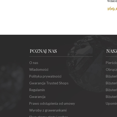
Wisio
169,
POZNAJ NAS
NAS
O nas
Pierści
Wiadomości
Obrącz
Polityka prywatności
Biżuter
Gwarancja Trusted Shops
Biżuter
Regulamin
Biżuter
Gwarancja
Biżuter
Prawo odstąpienia od umowy
Upomin
Wyroby z grawerunkami