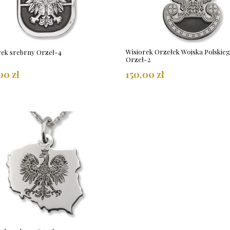
Wisiorek Orzełek Wojska Polskie
rek srebrny Orzeł-4
Orzeł-2
00 zł
150,00 zł