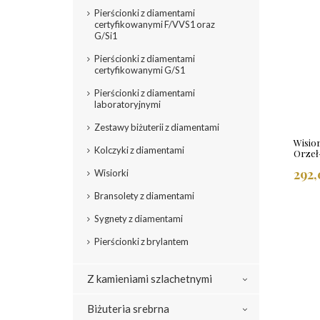
Pierścionki z diamentami
certyfikowanymi F/VVS1 oraz
G/Si1
Pierścionki z diamentami
certyfikowanymi G/S1
Pierścionki z diamentami
laboratoryjnymi
Zestawy biżuterii z diamentami
Wisio
Kolczyki z diamentami
Orzeł
292,
Wisiorki
Bransolety z diamentami
Sygnety z diamentami
Pierścionki z brylantem
Z kamieniami szlachetnymi
Biżuteria srebrna