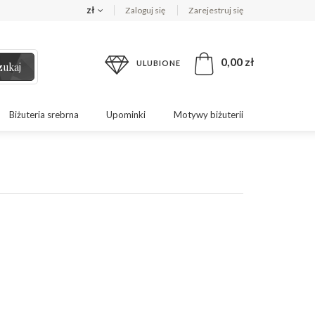
zł
Zaloguj się
Zarejestruj się
0,00 zł
ULUBIONE
zukaj
Biżuteria srebrna
Upominki
Motywy biżuterii