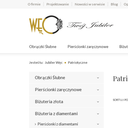
O firmie
Projektowanie
Nowości w serwisie
Blog
Op
Obrączki Ślubne
Pierścionki zaręczynowe
Biżut
Jesteś tu:
Jubiler Węc
Patriotyczne
Patr
Obrączki Ślubne
Pierścionki zaręczynowe
SORTUJ PO
Biżuteria złota
Biżuteria z diamentami
Pierścionki z diamentami