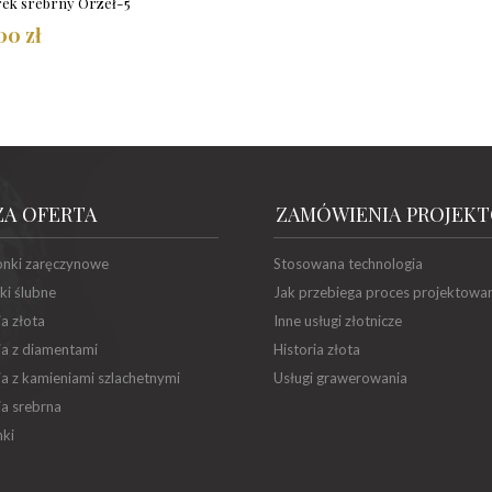
rek srebrny Orzeł-5
00 zł
ZA OFERTA
ZAMÓWIENIA PROJEK
onki zaręczynowe
Stosowana technologia
ki ślubne
Jak przebiega proces projektowa
ia złota
Inne usługi złotnicze
ia z diamentami
Historia złota
ia z kamieniami szlachetnymi
Usługi grawerowania
ia srebrna
ki