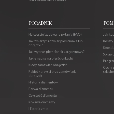
Skup złomu złota i srebra
PORADNIK
POM
Najczęściej zadawane pytania (FAQ)
Jak ku
Jak zmierzyć rozmiar pierścionka lub
Koszty
obrączki?
Sposob
Jak wybrać pierścionek zaręczynowy?
Sprawd
Jakie napisy na pierścionkach?
Progra
Kiedy zamawiać obrączki?
Cechy p
Pakiet korzyści przy zamówieniu
szlache
obrączek
Historia diamentów
Barwa diamentu
Czystość diamentu
Krwawe diamenty
Historia złota