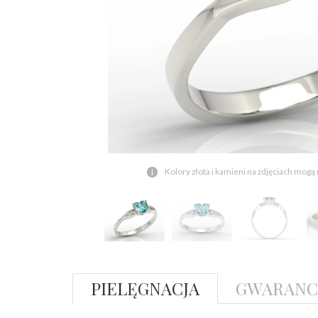
Kolory złota i kamieni na zdjęciach mogą
PIELĘGNACJA
GWARANC