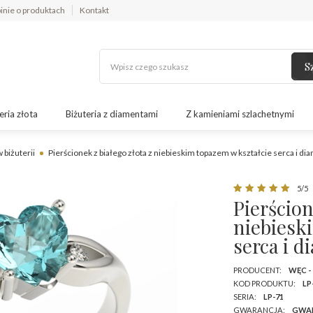
inie o produktach
Kontakt
S
eria złota
Biżuteria z diamentami
Z kamieniami szlachetnymi
 biżuterii
Pierścionek z białego złota z niebieskim topazem w kształcie serca i d
5/5
Pierścion
niebiesk
serca i 
PRODUCENT:
WĘC -
KOD PRODUKTU:
LP
SERIA:
LP-71
GWARANCJA:
GWA