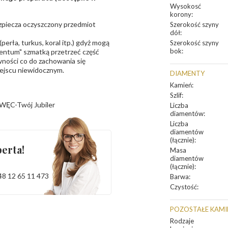
Wysokosć
korony
:
bezpiecza oczyszczony przedmiot
Szerokość szyny
dół
:
erła, turkus, koral itp.) gdyż mogą
Szerokość szyny
bok
:
ntum" szmatką przetrzeć część
ności co do zachowania się
iejscu niewidocznym.
DIAMENTY
Kamień
:
Szlif
:
WĘC-Twój Jubiler
Liczba
diamentów
:
Liczba
diamentów
(łącznie)
:
erta!
Masa
diamentów
(łącznie)
:
48 12 65 11 473
Barwa
:
Czystość
:
POZOSTAŁE KAMI
Rodzaje