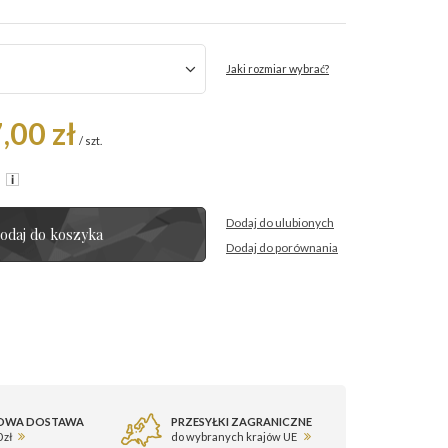
Jaki rozmiar wybrać?
,00 zł
/
szt.
R
Dodaj do ulubionych
odaj do koszyka
Dodaj do porównania
OWA DOSTAWA
PRZESYŁKI ZAGRANICZNE
 zł
do wybranych krajów UE