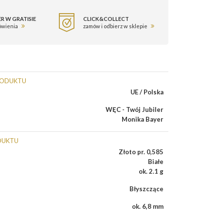
R W GRATISIE
CLICK&COLLECT
ówienia
zamów i odbierz w sklepie
RODUKTU
UE / Polska
WĘC - Twój Jubiler
Monika Bayer
DUKTU
Złoto pr. 0,585
Białe
ok. 2.1 g
Błyszczące
ok. 6,8 mm