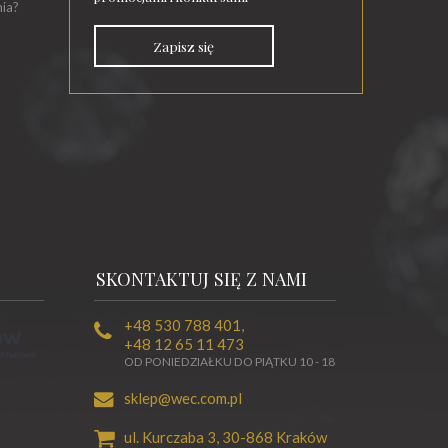
nia?
Zapisz się
SKONTAKTUJ SIĘ Z NAMI
+48 530 788 401
,
+48 12 65 11 473
OD PONIEDZIAŁKU DO PIĄTKU 10 - 18
sklep@wec.com.pl
ul. Kurczaba 3,
30-868
Kraków