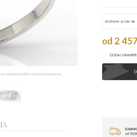
ROZMIAR:
6 / UE- 46
od 2 457
DODAJ GRAWE
D
 nie odzwierciedlać rzeczywistej barwy
JA
DARM
od 50,00