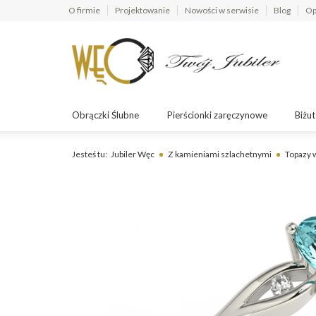
O firmie
Projektowanie
Nowości w serwisie
Blog
Op
Obrączki Ślubne
Pierścionki zaręczynowe
Biżut
Jesteś tu:
Jubiler Węc
Z kamieniami szlachetnymi
Topazy w