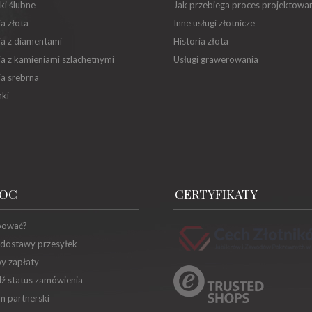
ki ślubne
Jak przebiega proces projektowa
ia złota
Inne usługi złotnicze
ia z diamentami
Historia złota
ia z kamieniami szlachetnymi
Usługi grawerowania
ia srebrna
ki
OC
CERTYFIKATY
pować?
 dostawy przesyłek
y zapłaty
ź status zamówienia
m partnerski