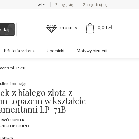
zł
Zaloguj się
Zarejestruj się
0,00 zł
ULUBIONE
zukaj
Biżuteria srebrna
Upominki
Motywy biżuterii
iamentami LP-71B
Klienci polecają!
ek z białego złota z
im topazem w kształcie
diamentami LP-71B
 TWÓJ JUBILER
-71B-TOP-BLUE/D
RANCJA