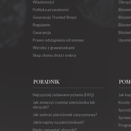
Wiadomości
Obrącz
Polityka prywatności
Biżuter
Gwarancja Trusted Shops
Biżuter
Regulamin
Biżuter
Gwarancja
Biżuter
Prawo odstąpienia od umowy
Upomin
Wyroby z grawerunkami
Skup złomu złota i srebra
PORADNIK
POM
Najczęściej zadawane pytania (FAQ)
Jak ku
Jak zmierzyć rozmiar pierścionka lub
Koszty
obrączki?
Sposob
Jak wybrać pierścionek zaręczynowy?
Sprawd
Jakie napisy na pierścionkach?
Progra
Kiedy zamawiać obrączki?