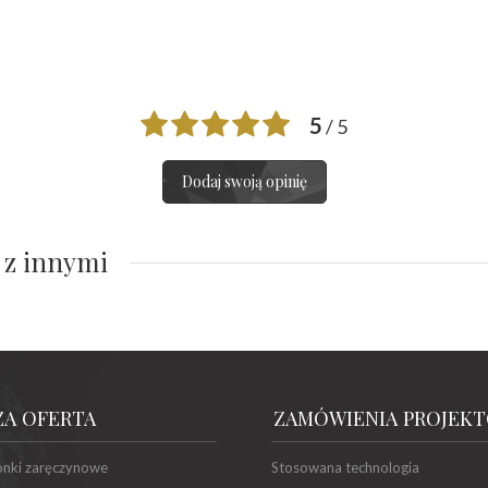
5
/ 5
Dodaj swoją opinię
 z innymi
ZA OFERTA
ZAMÓWIENIA PROJEK
onki zaręczynowe
Stosowana technologia