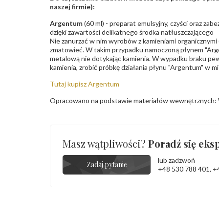
naszej firmie):
Argentum
(60 ml) - preparat emulsyjny, czyści oraz za
dzięki zawartości delikatnego środka natłuszczającego
Nie zanurzać w nim wyrobów z kamieniami organicznymi (p
zmatowieć. W takim przypadku namoczoną płynem "Arge
metalową nie dotykając kamienia. W wypadku braku pew
kamienia, zrobić próbkę działania płynu "Argentum" w m
Tutaj kupisz Argentum
Opracowano na podstawie materiałów wewnętrznych: 
Masz wątpliwości?
Poradź się eksp
lub zadzwoń
Zadaj pytanie
+48 530 788 401
,
+