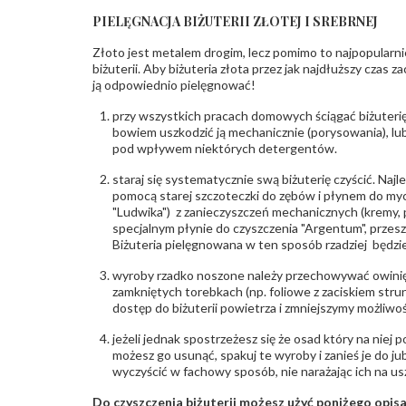
PIELĘGNACJA BIŻUTERII ZŁOTEJ I SREBRNEJ
Złoto jest metalem drogim, lecz pomimo to najpopularni
biżuterii. Aby biżuteria złota przez jak najdłuższy czas 
ją odpowiednio pielęgnować!
przy wszystkich pracach domowych ściągać biżuterię
bowiem uszkodzić ją mechanicznie (porysowania), lub
pod wpływem niektórych detergentów.
staraj się systematycznie swą biżuterię czyścić. Najl
pomocą starej szczoteczki do zębów i płynem do myc
"Ludwika") z zanieczyszczeń mechanicznych (kremy, po
specjalnym płynie do czyszczenia "Argentum", przes
Biżuteria pielęgnowana w ten sposób rzadziej będzie
wyroby rzadko noszone należy przechowywać owinię
zamkniętych torebkach (np. foliowe z zaciskiem str
dostęp do biżuterii powietrza i zmniejszymy możliwo
jeżeli jednak spostrzeżesz się że osad który na niej p
możesz go usunąć, spakuj te wyroby i zanieś je do ju
wyczyścić w fachowy sposób, nie narażając ich na us
Do czyszczenia biżuterii możesz użyć poniżego opi