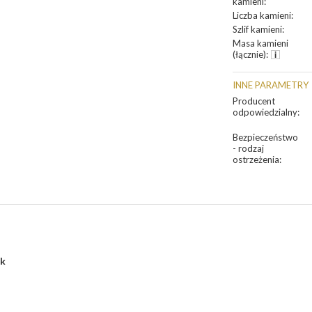
kamieni
:
Liczba kamieni
:
Szlif kamieni
:
Masa kamieni
(łącznie)
:
INNE PARAMETRY
Producent
odpowiedzialny
:
Bezpieczeństwo
- rodzaj
ostrzeżenia
:
ek