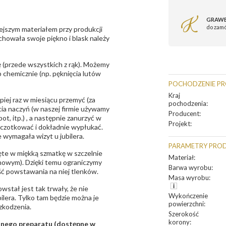
GRAWE
do zam
ejszym materiałem przy produkcji
zachowała swoje piękno i blask należy
 (przede wszystkich z rąk). Możemy
 chemicznie (np. pęknięcia lutów
POCHODZENIE P
Kraj
epiej raz w miesiącu przemyć (za
pochodzenia
:
ia naczyń (w naszej firmie używamy
Producent
:
t, itp.) , a następnie zanurzyć w
Projekt
:
zczotkować i dokładnie wypłukać.
 wymagała wizyt u jubilera.
PARAMETRY PRO
te w miękką szmatkę w szczelnie
Materiał
:
unowym). Dzięki temu ograniczymy
Barwa wyrobu
:
ść powstawania na niej tlenków.
Masa wyrobu
:
owstał jest tak trwały, że nie
Wykończenie
bilera. Tylko tam będzie można je
powierzchni
:
zkodzenia.
Szerokość
korony
:
sanego preparatu (dostępne w