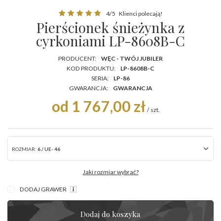
4/5
Klienci polecają!
Pierścionek śnieżynka z
cyrkoniami LP-8608B-C
PRODUCENT:
WĘC - TWÓJ JUBILER
KOD PRODUKTU:
LP-8608B-C
SERIA:
LP-86
GWARANCJA:
GWARANCJA
od 1 767,00 zł
/
szt.
ROZMIAR:
6 / UE- 46
Jaki rozmiar wybrać?
DODAJ GRAWER
Dodaj do koszyka