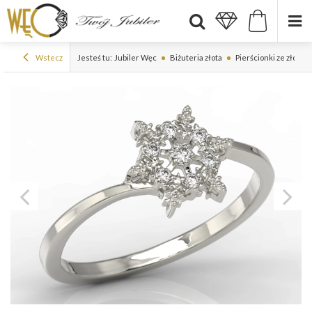
Wstecz
Jesteś tu:
Jubiler Węc
Biżuteria złota
Pierścionki ze złota