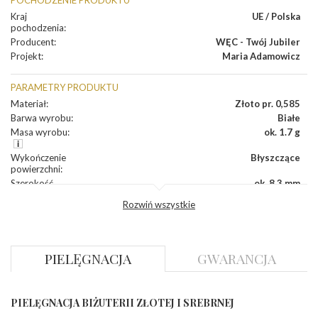
POCHODZENIE PRODUKTU
Kraj
UE / Polska
pochodzenia
:
Producent
:
WĘC - Twój Jubiler
Projekt
:
Maria Adamowicz
PARAMETRY PRODUKTU
Materiał
:
Złoto pr. 0,585
Barwa wyrobu
:
Białe
Masa wyrobu
:
ok. 1.7 g
Wykończenie
Błyszczące
powierzchni
:
Szerokość
ok. 8,3 mm
korony
:
Rozwiń wszystkie
Wysokosć
ok. 2,2 mm
korony
:
Szerokość szyny
ok. 1,6 mm
dół
:
PIELĘGNACJA
GWARANCJA
Szerokość szyny
ok. 1,8 mm
bok
:
PIELĘGNACJA BIŻUTERII ZŁOTEJ I SREBRNEJ
KAMIENIE