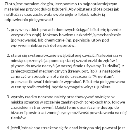
Rodzaje
Cyrkonia
Złoto jest metalem drogim, lecz pomimo to najpopularniejszym
kamieni
:
materiałem przy produkcji biżuterii. Aby biżuteria złota przez jak
Liczba kamieni
:
Cyrkonia - 7 szt.
najdłuższy czas zachowała swoje piękno i blask należy ją
Szlif kamieni
:
Fasetowy okrągła
odpowiednio pielęgnować!
Masa kamieni
ok. 0.137 ct.
(łącznie)
:
przy wszystkich pracach domowych ściągać biżuterię (przede
wszystkich z rąk). Możemy bowiem uszkodzić ją mechanicznie
(porysowania), lub chemicznie (np. pęknięcia lutów pod
INNE PARAMETRY
wpływem niektórych detergentów.
Producent
WĘC-Twój Jubiler S.C. Artur Węc, Małgorzata
odpowiedzialny
:
Suchan, ul. Kurczaba 3, 30-868 Kraków; NIP:
staraj się systematycznie swą biżuterię czyścić. Najlepiej raz w
679-25-92-107; sklep@wec.com.pl
miesiącu przemyć (za pomocą starej szczoteczki do zębów i
Bezpieczeństwo
Nie nadaje się dla dzieci w wieku poniżej 3 lat
płynem do mycia naczyń (w naszej firmie używamy "Ludwika") z
- rodzaj
,
Elementy w wyrobie wykonane z białego złota
zanieczyszczeń mechanicznych (kremy, pot, itp.) , a następnie
ostrzeżenia
:
zawierają nikiel
zanurzyć w specjalnym płynie do czyszczenia "Argentum",
przeszczotkować i dokładnie wypłukać. Biżuteria pielęgnowana
w ten sposób rzadziej będzie wymagała wizyt u jubilera.
wyroby rzadko noszone należy przechowywać owinięte w
miękką szmatkę w szczelnie zamkniętych torebkach (np. foliowe
z zaciskiem strunowym). Dzięki temu ograniczymy dostęp do
biżuterii powietrza i zmniejszymy możliwość powstawania na niej
tlenków.
jeżeli jednak spostrzeżesz się że osad który na niej powstał jest