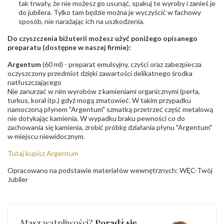
tak trwały, że nie możesz go usunąć, spakuj te wyroby i zanieś je
do jubilera. Tylko tam będzie można je wyczyścić w fachowy
sposób, nie narażając ich na uszkodzenia.
Do czyszczenia biżuterii możesz użyć poniżego opisanego
preparatu (dostępne w naszej firmie):
Argentum
(60 ml) - preparat emulsyjny, czyści oraz zabezpiecza
oczyszczony przedmiot dzięki zawartości delikatnego środka
natłuszczającego
Nie zanurzać w nim wyrobów z kamieniami organicznymi (perła,
turkus, koral itp.) gdyż mogą zmatowieć. W takim przypadku
namoczoną płynem "Argentum" szmatką przetrzeć część metalową
nie dotykając kamienia. W wypadku braku pewności co do
zachowania się kamienia, zrobić próbkę działania płynu "Argentum"
w miejscu niewidocznym.
Tutaj kupisz Argentum
Opracowano na podstawie materiałów wewnętrznych: WĘC-Twój
Jubiler
Masz wątpliwości?
Poradź się