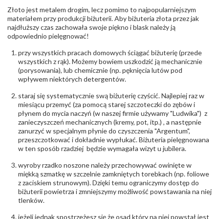
Kamień
:
Diament
Złoto jest metalem drogim, lecz pomimo to najpopularniejszym
Szlif
:
Brylantowy okrągły
materiałem przy produkcji biżuterii. Aby biżuteria złota przez jak
Liczba
0.015 ct - 2 szt.
najdłuższy czas zachowała swoje piękno i blask należy ją
diamentów
:
odpowiednio pielęgnować!
Liczba
2 szt.
diamentów
przy wszystkich pracach domowych ściągać biżuterię (przede
(łącznie)
:
wszystkich z rąk). Możemy bowiem uszkodzić ją mechanicznie
Masa
0.03 ct
(porysowania), lub chemicznie (np. pęknięcia lutów pod
diamentów
wpływem niektórych detergentów.
(łącznie)
:
Barwa
:
F
staraj się systematycznie swą biżuterię czyścić. Najlepiej raz w
Czystość
:
VS
miesiącu przemyć (za pomocą starej szczoteczki do zębów i
płynem do mycia naczyń (w naszej firmie używamy "Ludwika") z
zanieczyszczeń mechanicznych (kremy, pot, itp.) , a następnie
POZOSTAŁE KAMIENIE
zanurzyć w specjalnym płynie do czyszczenia "Argentum",
Rodzaje
Tanzanit
przeszczotkować i dokładnie wypłukać. Biżuteria pielęgnowana
kamieni
:
w ten sposób rzadziej będzie wymagała wizyt u jubilera.
Liczba kamieni
:
Tanzanit - 1 szt.
Szlif kamieni
:
Fasetowy owalny
wyroby rzadko noszone należy przechowywać owinięte w
Masa kamieni
ok. 0.45 ct.
miękką szmatkę w szczelnie zamkniętych torebkach (np. foliowe
(łącznie)
:
z zaciskiem strunowym). Dzięki temu ograniczymy dostęp do
biżuterii powietrza i zmniejszymy możliwość powstawania na niej
tlenków.
INNE PARAMETRY
Producent
WĘC-Twój Jubiler S.C. Artur Węc, Małgorzata
jeżeli jednak spostrzeżesz się że osad który na niej powstał jest