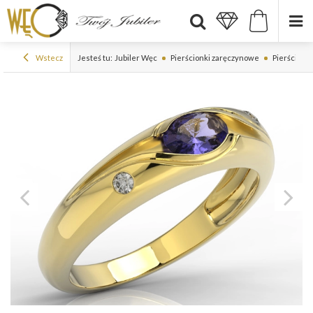
Wstecz
Jesteś tu:
Jubiler Węc
Pierścionki zaręczynowe
Pierścionk