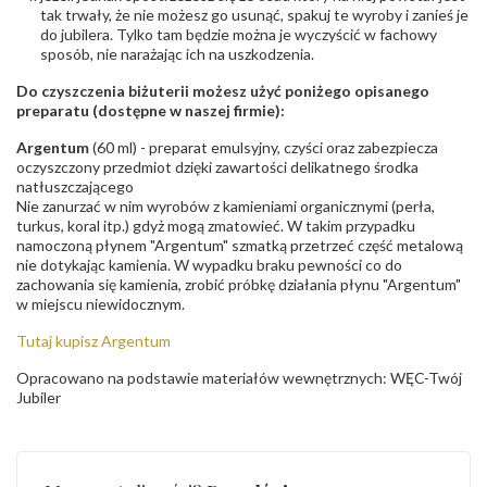
odpowiedzialny
:
Suchan, ul. Kurczaba 3, 30-868 Kraków; NIP:
tak trwały, że nie możesz go usunąć, spakuj te wyroby i zanieś je
679-25-92-107; sklep@wec.com.pl
do jubilera. Tylko tam będzie można je wyczyścić w fachowy
Bezpieczeństwo
Nie nadaje się dla dzieci w wieku poniżej 3 lat
sposób, nie narażając ich na uszkodzenia.
- rodzaj
,
Elementy w wyrobie wykonane z białego złota
ostrzeżenia
:
zawierają nikiel
Do czyszczenia biżuterii możesz użyć poniżego opisanego
preparatu (dostępne w naszej firmie):
Argentum
(60 ml) - preparat emulsyjny, czyści oraz zabezpiecza
oczyszczony przedmiot dzięki zawartości delikatnego środka
natłuszczającego
Nie zanurzać w nim wyrobów z kamieniami organicznymi (perła,
turkus, koral itp.) gdyż mogą zmatowieć. W takim przypadku
namoczoną płynem "Argentum" szmatką przetrzeć część metalową
nie dotykając kamienia. W wypadku braku pewności co do
zachowania się kamienia, zrobić próbkę działania płynu "Argentum"
w miejscu niewidocznym.
Tutaj kupisz Argentum
Opracowano na podstawie materiałów wewnętrznych: WĘC-Twój
Jubiler