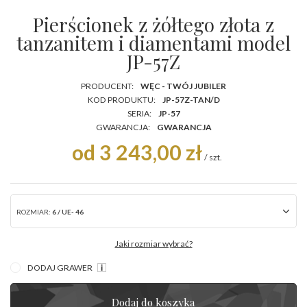
Pierścionek z żółtego złota z
tanzanitem i diamentami model
JP-57Z
PRODUCENT:
WĘC - TWÓJ JUBILER
KOD PRODUKTU:
JP-57Z-TAN/D
SERIA:
JP-57
GWARANCJA:
GWARANCJA
od 3 243,00 zł
/
szt.
ROZMIAR:
6 / UE- 46
Jaki rozmiar wybrać?
DODAJ GRAWER
Dodaj do koszyka