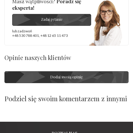
Masz wątpliwości?
Poradź się
eksperta!
Zadaj pytanie
lub zadzwoń
+48 530 788 401
,
+48 12 65 11 473
Opinie naszych klientów
Dodaj swoją opinię
Podziel się swoim komentarzem z innymi