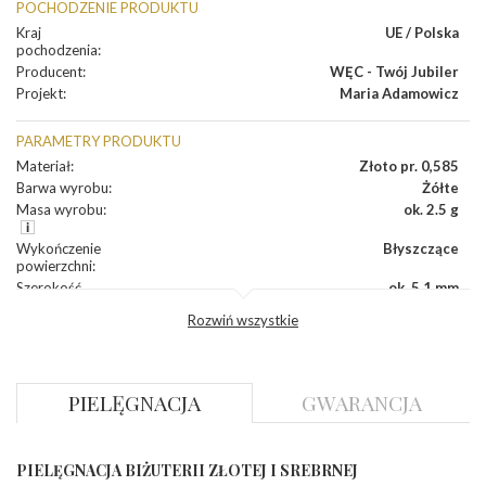
POCHODZENIE PRODUKTU
Kraj
UE / Polska
pochodzenia
:
Producent
:
WĘC - Twój Jubiler
Projekt
:
Maria Adamowicz
PARAMETRY PRODUKTU
Materiał
:
Złoto pr. 0,585
Barwa wyrobu
:
Żółte
Masa wyrobu
:
ok. 2.5 g
Wykończenie
Błyszczące
powierzchni
:
Szerokość
ok. 5,1 mm
korony
:
Rozwiń wszystkie
Wysokosć
ok. 2,9 mm
korony
:
Szerokość szyny
ok. 2,3 mm
dół
:
PIELĘGNACJA
GWARANCJA
Szerokość szyny
ok. 4 mm
bok
:
PIELĘGNACJA BIŻUTERII ZŁOTEJ I SREBRNEJ
DIAMENTY