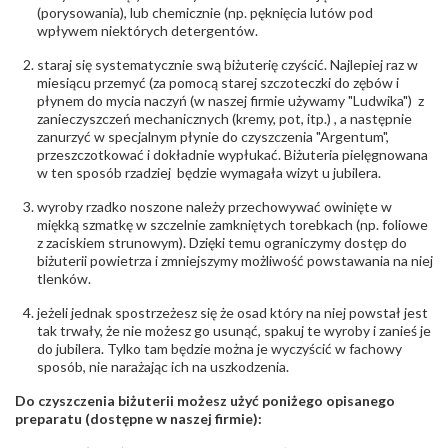
(porysowania), lub chemicznie (np. pęknięcia lutów pod
wpływem niektórych detergentów.
staraj się systematycznie swą biżuterię czyścić. Najlepiej raz w
miesiącu przemyć (za pomocą starej szczoteczki do zębów i
płynem do mycia naczyń (w naszej firmie używamy "Ludwika") z
zanieczyszczeń mechanicznych (kremy, pot, itp.) , a następnie
zanurzyć w specjalnym płynie do czyszczenia "Argentum",
przeszczotkować i dokładnie wypłukać. Biżuteria pielęgnowana
w ten sposób rzadziej będzie wymagała wizyt u jubilera.
wyroby rzadko noszone należy przechowywać owinięte w
miękką szmatkę w szczelnie zamkniętych torebkach (np. foliowe
z zaciskiem strunowym). Dzięki temu ograniczymy dostęp do
biżuterii powietrza i zmniejszymy możliwość powstawania na niej
tlenków.
jeżeli jednak spostrzeżesz się że osad który na niej powstał jest
tak trwały, że nie możesz go usunąć, spakuj te wyroby i zanieś je
do jubilera. Tylko tam będzie można je wyczyścić w fachowy
sposób, nie narażając ich na uszkodzenia.
Do czyszczenia biżuterii możesz użyć poniżego opisanego
preparatu (dostępne w naszej firmie):