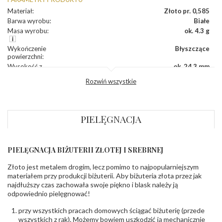
Materiał
:
Złoto pr. 0,585
Barwa wyrobu
:
Białe
Masa wyrobu
:
ok. 4.3 g
Wykończenie
Błyszczące
powierzchni
:
Wysokość z
ok. 24,3 mm
koluszkiem
:
Rozwiń wszystkie
Szerokość
:
ok. 15,8 mm
Grubość
:
ok. 4,3 mm
INNE PARAMETRY
PIELĘGNACJA
Producent
WĘC-Twój Jubiler S.C. Artur Węc, Małgorzata
odpowiedzialny
:
Suchan, ul. Kurczaba 3, 30-868 Kraków; NIP:
679-25-92-107; sklep@wec.com.pl
PIELĘGNACJA BIŻUTERII ZŁOTEJ I SREBRNEJ
Bezpieczeństwo
Nie nadaje się dla dzieci w wieku poniżej 3 lat
- rodzaj
,
Elementy w wyrobie wykonane z białego złota
Złoto jest metalem drogim, lecz pomimo to najpopularniejszym
ostrzeżenia
:
zawierają nikiel
materiałem przy produkcji biżuterii. Aby biżuteria złota przez jak
najdłuższy czas zachowała swoje piękno i blask należy ją
odpowiednio pielęgnować!
przy wszystkich pracach domowych ściągać biżuterię (przede
wszystkich z rąk). Możemy bowiem uszkodzić ją mechanicznie