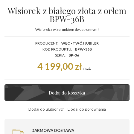
Wisiorek z białego złota z orłem
BPW-36B
Wisiorek z wizerunkiem dwustronnym!
PRODUCENT:
WĘC - TWÓJ JUBILER
KOD PRODUKTU:
BPW-36B
SERIA:
BP-36
4 199,00 zł
/
szt.
Dodaj do koszyka
Dodaj do ulubionych
Dodaj do porównania
DARMOWA DOSTAWA