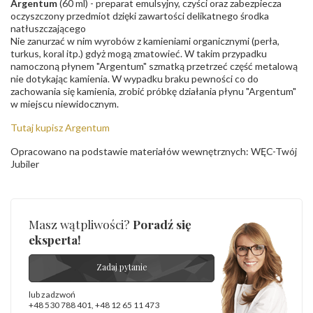
Argentum
(60 ml) - preparat emulsyjny, czyści oraz zabezpiecza
oczyszczony przedmiot dzięki zawartości delikatnego środka
natłuszczającego
Nie zanurzać w nim wyrobów z kamieniami organicznymi (perła,
turkus, koral itp.) gdyż mogą zmatowieć. W takim przypadku
namoczoną płynem "Argentum" szmatką przetrzeć część metalową
nie dotykając kamienia. W wypadku braku pewności co do
zachowania się kamienia, zrobić próbkę działania płynu "Argentum"
w miejscu niewidocznym.
Tutaj kupisz Argentum
Opracowano na podstawie materiałów wewnętrznych: WĘC-Twój
Jubiler
Masz wątpliwości?
Poradź się
eksperta!
Zadaj pytanie
lub zadzwoń
+48 530 788 401
,
+48 12 65 11 473