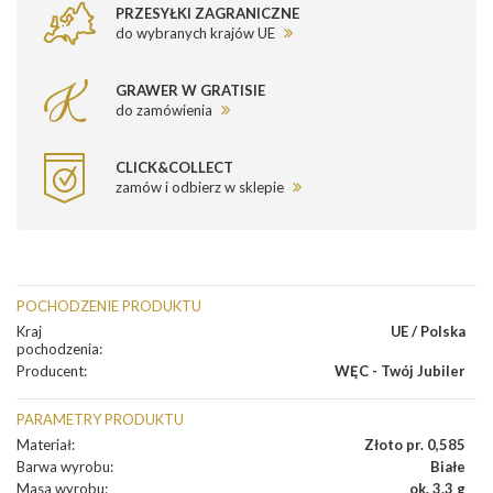
PRZESYŁKI ZAGRANICZNE
do wybranych krajów UE
GRAWER W GRATISIE
do zamówienia
CLICK&COLLECT
zamów i odbierz w sklepie
POCHODZENIE PRODUKTU
Kraj
UE / Polska
pochodzenia
:
Producent
:
WĘC - Twój Jubiler
PARAMETRY PRODUKTU
Materiał
:
Złoto pr. 0,585
Barwa wyrobu
:
Białe
Masa wyrobu
:
ok. 3.3 g