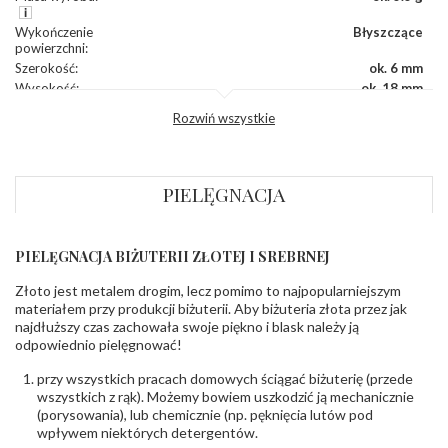
Wykończenie
Błyszczące
powierzchni
:
Szerokość
:
ok. 6 mm
Wysokość
:
ok. 18 mm
Zapięcie
:
Angielskie
Rozwiń wszystkie
KAMIENIE
Rodzaje
Cyrkonia
PIELĘGNACJA
kamieni
:
Liczba kamieni
:
Cyrkonia - 2 szt.
Szlif kamieni
:
Fasetowy owalny
Masa kamieni
ok. 1.4 ct.
PIELĘGNACJA BIŻUTERII ZŁOTEJ I SREBRNEJ
(łącznie)
:
Złoto jest metalem drogim, lecz pomimo to najpopularniejszym
materiałem przy produkcji biżuterii. Aby biżuteria złota przez jak
INNE PARAMETRY
najdłuższy czas zachowała swoje piękno i blask należy ją
Producent
WĘC-Twój Jubiler S.C. Artur Węc, Małgorzata
odpowiednio pielęgnować!
odpowiedzialny
:
Suchan, ul. Kurczaba 3, 30-868 Kraków; NIP:
679-25-92-107; sklep@wec.com.pl
przy wszystkich pracach domowych ściągać biżuterię (przede
Bezpieczeństwo
Nie nadaje się dla dzieci w wieku poniżej 3 lat
wszystkich z rąk). Możemy bowiem uszkodzić ją mechanicznie
- rodzaj
,
Elementy w wyrobie wykonane z białego złota
(porysowania), lub chemicznie (np. pęknięcia lutów pod
ostrzeżenia
:
zawierają nikiel
wpływem niektórych detergentów.