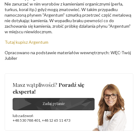
Nie zanurzać w nim wyrobów z kamieniami organicznymi (perła,
turkus, koral itp.) gdyż mogą zmatowieć. W takim przypadku
namoczoną płynem "Argentum" szmatką przetrzeć część metalową
nie dotykając kamienia. W wypadku braku pewności co do
zachowania się kamienia, zrobić próbkę działania płynu "Argentum"
w miejscu niewidocznym.
Tutaj kupisz Argentum
Opracowano na podstawie materiałów wewnętrznych: WĘC-Twój
Jubiler
Masz wątpliwości?
Poradź się
eksperta!
Zadaj pytanie
lub zadzwoń
+48 530 788 401
,
+48 12 65 11 473