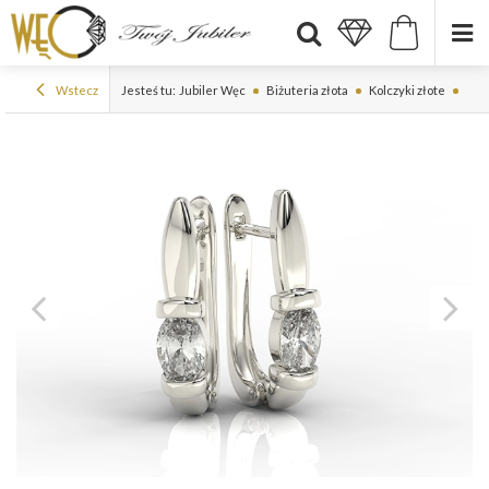
Wstecz
Jesteś tu:
Jubiler Węc
Biżuteria złota
Kolczyki złote
Kolc