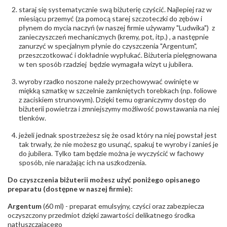
staraj się systematycznie swą biżuterię czyścić. Najlepiej raz w
miesiącu przemyć (za pomocą starej szczoteczki do zębów i
płynem do mycia naczyń (w naszej firmie używamy "Ludwika") z
zanieczyszczeń mechanicznych (kremy, pot, itp.) , a następnie
zanurzyć w specjalnym płynie do czyszczenia "Argentum",
przeszczotkować i dokładnie wypłukać. Biżuteria pielęgnowana
w ten sposób rzadziej będzie wymagała wizyt u jubilera.
wyroby rzadko noszone należy przechowywać owinięte w
miękką szmatkę w szczelnie zamkniętych torebkach (np. foliowe
z zaciskiem strunowym). Dzięki temu ograniczymy dostęp do
biżuterii powietrza i zmniejszymy możliwość powstawania na niej
tlenków.
jeżeli jednak spostrzeżesz się że osad który na niej powstał jest
tak trwały, że nie możesz go usunąć, spakuj te wyroby i zanieś je
do jubilera. Tylko tam będzie można je wyczyścić w fachowy
sposób, nie narażając ich na uszkodzenia.
Do czyszczenia biżuterii możesz użyć poniżego opisanego
preparatu (dostępne w naszej firmie):
Argentum
(60 ml) - preparat emulsyjny, czyści oraz zabezpiecza
oczyszczony przedmiot dzięki zawartości delikatnego środka
natłuszczającego