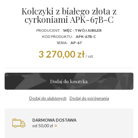
Kolczyki z białego złota z
cyrkoniami APK-67B-C
PRODUCENT:
WĘC - TWÓJ JUBILER
KOD PRODUKTU:
APK-67B-C
SERIA:
AP-67
3 270,00 zł
/
szt.
Dodaj do koszyka
Dodaj do ulubionych
Dodaj do porównania
DARMOWA DOSTAWA
od 50,00 zł