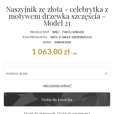
Naszyjnik ze złota - celebrytka z
motywem drzewka szczęścia -
Model 21
PRODUCENT:
WĘC - TWÓJ JUBILER
KOD PRODUKTU:
WEC-Z-NASZ-DRZEWKO21
SERIA:
ZAWIESZKI
1 063,00 zł
/
szt.
ROZMIAR:
42 CM
Jaki rozmiar wybrać?
Dodaj do koszyka
Dodaj do ulubionych
Dodaj do porównania