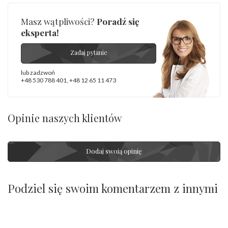
Masz wątpliwości?
Poradź się
eksperta!
Zadaj pytanie
lub zadzwoń
+48 530 788 401
,
+48 12 65 11 473
Opinie naszych klientów
Dodaj swoją opinię
Podziel się swoim komentarzem z innymi