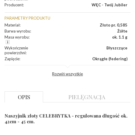
Producent
:
WĘC - Twój Jubiler
PARAMETRY PRODUKTU
Materiał
:
Złoto pr. 0,585
Barwa wyrobu
:
Żółte
Masa wyrobu
:
ok. 1.1 g
Wykończenie
Błyszczące
powierzchni
:
Zapięcie
:
Okrągłe (federing)
INNE PARAMETRY
Rozwiń wszystkie
Producent
WĘC-Twój Jubiler S.C. Artur Węc, Małgorzata
odpowiedzialny
:
Suchan, ul. Kurczaba 3, 30-868 Kraków; NIP:
679-25-92-107; sklep@wec.com.pl
Bezpieczeństwo
Nie nadaje się dla dzieci w wieku poniżej 3 lat
OPIS
PIELĘGNACJA
- rodzaj
,
Elementy w wyrobie wykonane z białego złota
ostrzeżenia
:
zawierają nikiel
Naszyjnik złoty CELEBRYTKA - regulowana długość ok.
42cm - 45 cm.