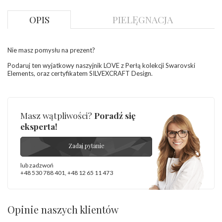
Masa kamieni (łącznie)
:
ok. 0 ct.
OPIS
PIELĘGNACJA
INNE PARAMETRY
Nie masz pomysłu na prezent?
Podaruj ten wyjatkowy naszyjnik LOVE z Perłą kolekcji Swarovski
Elements, oraz certyfikatem SILVEXCRAFT Design.
Masz wątpliwości?
Poradź się
eksperta!
Zadaj pytanie
lub zadzwoń
+48 530 788 401
,
+48 12 65 11 473
Opinie naszych klientów