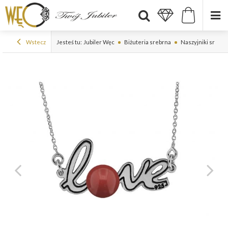
Wstecz
Jesteś tu:
Jubiler Węc
Biżuteria srebrna
Naszyjniki srebr