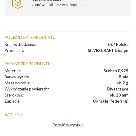
zamów i odbierz w sklepie
POCHODZENIE PRODUKTU
Kraj pochodzenia
:
UE / Polska
Producent
:
SILVEXCRAFT Design
PARAMETRY PRODUKTU
Materiał
:
Srebro 0,925
Barwa wyrobu
:
Białe
Masa wyrobu
:
ok. 2 g
Wykończenie powierzchni
:
Błyszczące
Szerokość
:
ok. 28 mm
Zapięcie
:
Okrągłe (federing)
KAMIENIE
Rodzaje kamieni
:
Perła Swarovski
Rozwiń wszystkie
Liczba kamieni
:
Perła Swarovski - 1 szt.
Szlif kamieni
:
Beczka czerwona