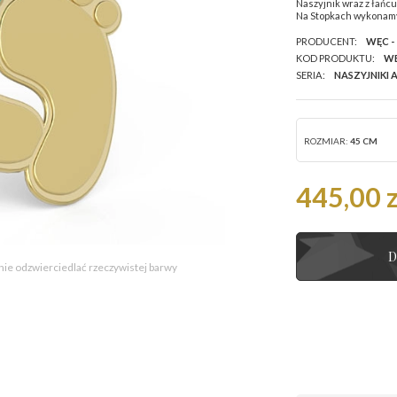
Naszyjnik wraz z łańc
Na Stopkach wykonam
PRODUCENT:
WĘC -
KOD PRODUKTU:
WE
SERIA:
NASZYJNIKI 
ROZMIAR:
45 CM
445,00 z
D
 nie odzwierciedlać rzeczywistej barwy