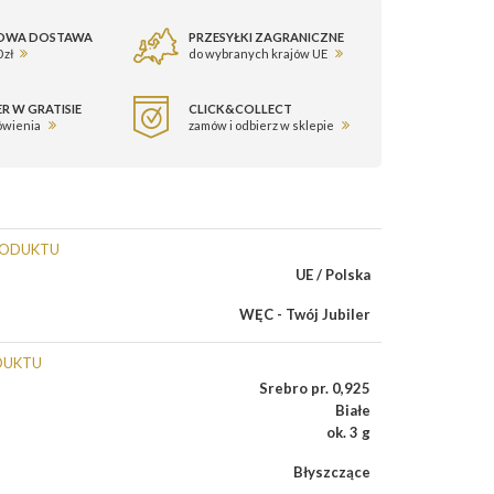
OWA DOSTAWA
PRZESYŁKI ZAGRANICZNE
 zł
do wybranych krajów UE
R W GRATISIE
CLICK&COLLECT
ówienia
zamów i odbierz w sklepie
RODUKTU
UE / Polska
WĘC - Twój Jubiler
DUKTU
Srebro pr. 0,925
Białe
ok. 3 g
Błyszczące