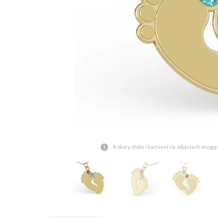
Kolory złota i kamieni na zdjęciach mogą