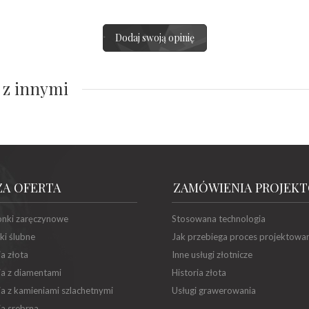
Dodaj swoją opinię
 z innymi
ZA OFERTA
ZAMÓWIENIA PROJEK
onki zaręczynowe
Stosowana technologia
ki ślubne
Jak przebiega proces projektowa
ia złota
Inne usługi złotnicze
ia z diamentami
Historia złota
ia z kamieniami szlachetnymi
Usługi grawerowania
ia srebrna