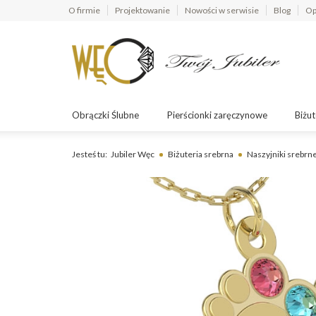
O firmie
Projektowanie
Nowości w serwisie
Blog
Op
Obrączki Ślubne
Pierścionki zaręczynowe
Biżut
Jesteś tu:
Jubiler Węc
Biżuteria srebrna
Naszyjniki srebrn