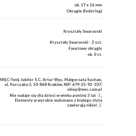
ok. 17 x 16 mm
Okrągłe (federing)
Kryształy Swarovski
Kryształy Swarovski - 2 szt.
Fasetowy okrągły
ok. 0 ct.
WĘC-Twój Jubiler S.C. Artur Węc, Małgorzata Suchan,
ul. Kurczaba 3, 30-868 Kraków; NIP: 679-25-92-107;
sklep@wec.com.pl
Nie nadaje się dla dzieci w wieku poniżej 3 lat
,
Elementy w wyrobie wykonane z białego złota
zawierają nikiel