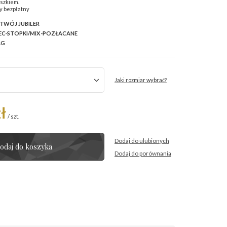
uszkiem.
y bezpłatny
 TWÓJ JUBILER
C-STOPKI/MIX-POZŁACANE
AG
Jaki rozmiar wybrać?
ł
/
szt.
Dodaj do ulubionych
odaj do koszyka
Dodaj do porównania