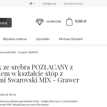
zł
Zaloguj się
Zarejestruj się
0,00 zł
ULUBIONE
zukaj
Biżuteria srebrna
Upominki
Motywy biżuterii
warovski MIX - Grawer GRATIS!
k ze srebra POZŁACANY z
em w kształcie stóp z
mi Swarovski MIX - Grawer
zka ok. 44 cm.
ozłacany dwoma warstwami złota - stopki dziecięce z cyrkoniami z
barwie MIX. Wyjatkowy prezent dla mamy!