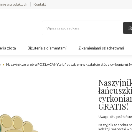
inie o produktach
Kontakt
S
eria złota
Biżuteria z diamentami
Z kamieniami szlachetnymi
e
Naszyjnik ze srebra POZŁACANY z łańcuszkiem w kształcie stóp z cyrkoniami S
Naszyjni
łańcuszki
cyrkonia
GRATIS!
Uwaga! długość łańcus
Naszyjnik ze srebra p
kolekcji Swarovski w 