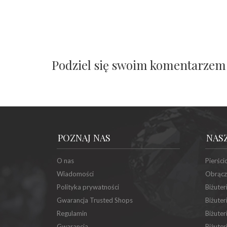
Podziel się swoim komentarzem
POZNAJ NAS
NAS
O nas
Pierści
Wiadomości
Obrącz
Polityka prywatności
Biżuter
Gwarancja Trusted Shops
Biżuter
Regulamin
Biżuter
Gwarancja
Biżuter