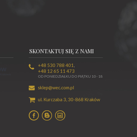
SKONTAKTUJ SIĘ Z NAMI
+48 530 788 401
,
+48 12 65 11 473
OD PONIEDZIAŁKU DO PIĄTKU 10 - 18
sklep@wec.com.pl
ul. Kurczaba 3,
30-868
Kraków