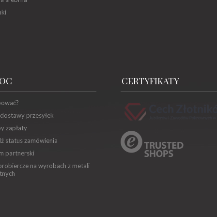
ki
OC
CERTYFIKATY
pować?
 dostawy przesyłek
y zapłaty
ź status zamówienia
m partnerski
robiercze na wyrobach z metali
tnych