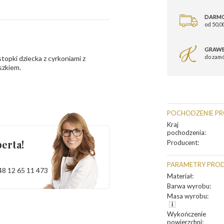
DARM
od 50,00
GRAWE
do zam
topki dziecka z cyrkoniami z
szkiem.
POCHODZENIE P
Kraj
pochodzenia
:
erta!
Producent
:
PARAMETRY PRO
48 12 65 11 473
Materiał
:
Barwa wyrobu
:
Masa wyrobu
:
Wykończenie
powierzchni
: