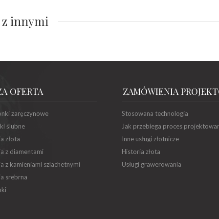
 z innymi
ZA OFERTA
ZAMÓWIENIA PROJEK
onki zaręczynowe
Stosowana technologia
ki ślubne
Jak przebiega proces projektowa
ia złota
Inne usługi złotnicze
ia z diamentami
Historia złota
ia z kamieniami szlachetnymi
Usługi grawerowania
ia srebrna
ki