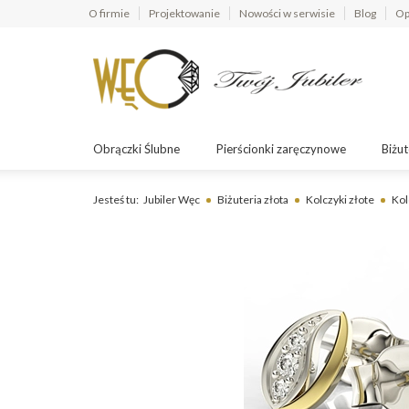
O firmie
Projektowanie
Nowości w serwisie
Blog
Op
Obrączki Ślubne
Pierścionki zaręczynowe
Biżut
Jesteś tu:
Jubiler Węc
Biżuteria złota
Kolczyki złote
Kol