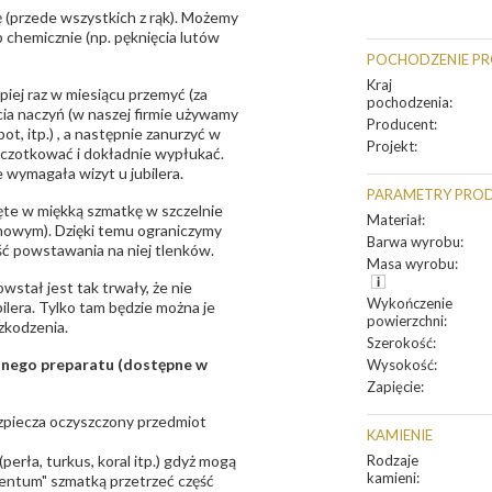
 (przede wszystkich z rąk). Możemy
 chemicznie (np. pęknięcia lutów
POCHODZENIE P
Kraj
epiej raz w miesiącu przemyć (za
pochodzenia
:
ia naczyń (w naszej firmie używamy
Producent
:
t, itp.) , a następnie zanurzyć w
Projekt
:
zczotkować i dokładnie wypłukać.
 wymagała wizyt u jubilera.
PARAMETRY PRO
te w miękką szmatkę w szczelnie
Materiał
:
unowym). Dzięki temu ograniczymy
Barwa wyrobu
:
ść powstawania na niej tlenków.
Masa wyrobu
:
owstał jest tak trwały, że nie
Wykończenie
bilera. Tylko tam będzie można je
powierzchni
:
zkodzenia.
Szerokość
:
sanego preparatu (dostępne w
Wysokość
:
Zapięcie
:
bezpiecza oczyszczony przedmiot
KAMIENIE
erła, turkus, koral itp.) gdyż mogą
Rodzaje
kamieni
:
ntum" szmatką przetrzeć część