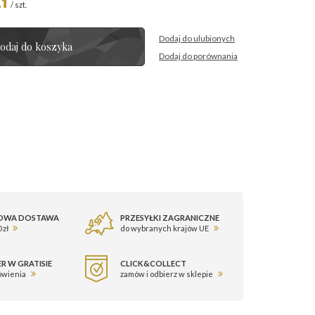
/
szt.
Dodaj do ulubionych
odaj do koszyka
Dodaj do porównania
OWA DOSTAWA
PRZESYŁKI ZAGRANICZNE
 zł
do wybranych krajów UE
R W GRATISIE
CLICK&COLLECT
ówienia
zamów i odbierz w sklepie