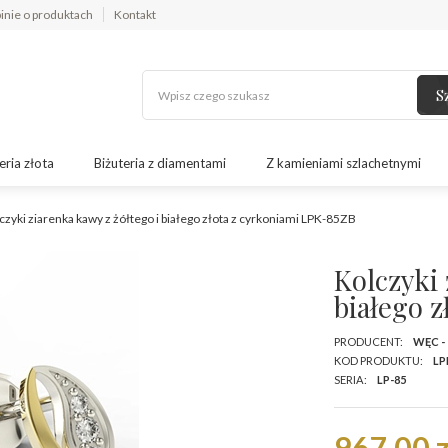
inie o produktach
Kontakt
S
eria złota
Biżuteria z diamentami
Z kamieniami szlachetnymi
czyki ziarenka kawy z żółtego i białego złota z cyrkoniami LPK-85ZB
Kolczyki 
białego 
PRODUCENT:
WĘC -
KOD PRODUKTU:
LP
SERIA:
LP-85
967,00 z