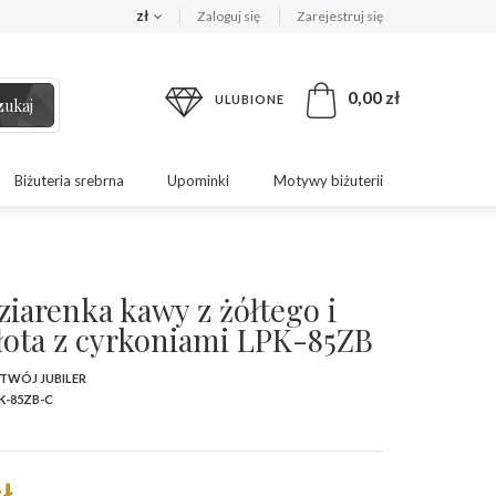
zł
Zaloguj się
Zarejestruj się
0,00 zł
ULUBIONE
zukaj
Biżuteria srebrna
Upominki
Motywy biżuterii
ziarenka kawy z żółtego i
złota z cyrkoniami LPK-85ZB
 TWÓJ JUBILER
K-85ZB-C
ł