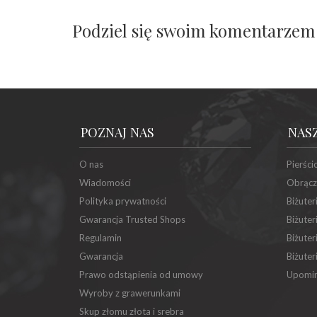
Podziel się swoim komentarzem
POZNAJ NAS
NAS
O nas
Pierści
Wiadomości
Obrącz
Polityka prywatności
Biżuter
Gwarancja Trusted Shops
Biżuter
Regulamin
Biżuter
Gwarancja
Biżuter
Prawo odstąpienia od umowy
Upomin
Wyroby z grawerunkami
Skup złomu złota i srebra