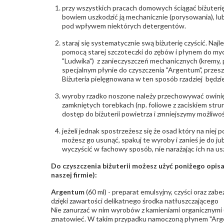
przy wszystkich pracach domowych ściągać biżuterię
bowiem uszkodzić ją mechanicznie (porysowania), lub
pod wpływem niektórych detergentów.
staraj się systematycznie swą biżuterię czyścić. Najl
pomocą starej szczoteczki do zębów i płynem do myc
"Ludwika") z zanieczyszczeń mechanicznych (kremy, po
specjalnym płynie do czyszczenia "Argentum", przes
Biżuteria pielęgnowana w ten sposób rzadziej będzie
wyroby rzadko noszone należy przechowywać owinię
zamkniętych torebkach (np. foliowe z zaciskiem str
dostęp do biżuterii powietrza i zmniejszymy możliwo
jeżeli jednak spostrzeżesz się że osad który na niej p
możesz go usunąć, spakuj te wyroby i zanieś je do ju
wyczyścić w fachowy sposób, nie narażając ich na us
Do czyszczenia biżuterii możesz użyć poniżego opi
naszej firmie):
Argentum
(60 ml) - preparat emulsyjny, czyści oraz za
dzięki zawartości delikatnego środka natłuszczającego
Nie zanurzać w nim wyrobów z kamieniami organicznymi (p
zmatowieć. W takim przypadku namoczoną płynem "Arge