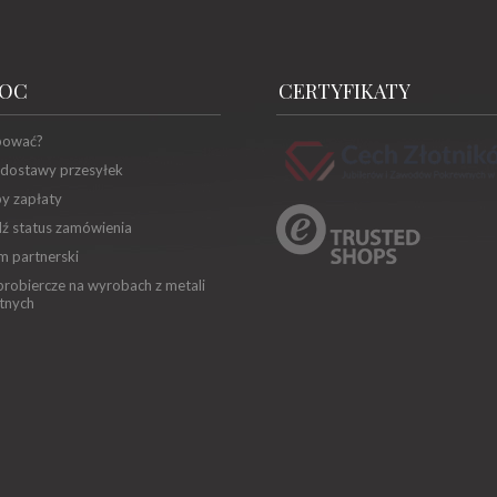
OC
CERTYFIKATY
pować?
 dostawy przesyłek
y zapłaty
ź status zamówienia
m partnerski
robiercze na wyrobach z metali
tnych