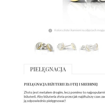
Kolory złota i kamieni na zdjęciach mogą
PIELĘGNACJA
PIELĘGNACJA BIŻUTERII ZŁOTEJ I SREBRNEJ
Złoto jest metalem drogim, lecz pomimo to najpopularni
biżuterii. Aby biżuteria złota przez jak najdłuższy czas 
ją odpowiednio pielęgnować!