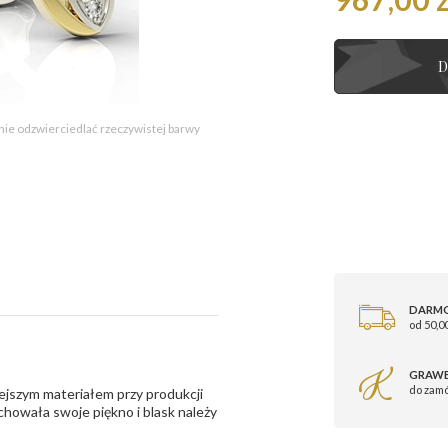
D
 nie odzwierciedlać rzeczywistej barwy
DARM
od 50,00
GRAWE
do zam
ejszym materiałem przy produkcji
zachowała swoje piękno i blask należy