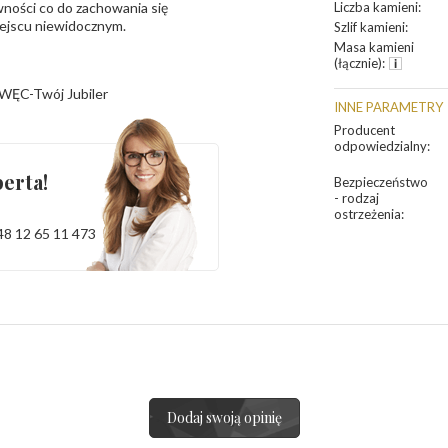
ności co do zachowania się
Liczba kamieni
:
iejscu niewidocznym.
Szlif kamieni
:
Masa kamieni
(łącznie)
:
WĘC-Twój Jubiler
INNE PARAMETRY
Producent
odpowiedzialny
:
erta!
Bezpieczeństwo
- rodzaj
ostrzeżenia
:
48 12 65 11 473
Dodaj swoją opinię