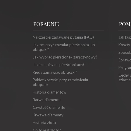
PORADNIK
POM
Najczęściej zadawane pytania (FAQ)
Jak ku
Jak zmierzyć rozmiar pierścionka lub
Koszty
obrączki?
Sposob
Jak wybrać pierścionek zaręczynowy?
Sprawd
Jakie napisy na pierścionkach?
Progra
Kiedy zamawiać obrączki?
Cechy p
Pakiet korzyści przy zamówieniu
szlache
obrączek
Historia diamentów
Barwa diamentu
Czystość diamentu
Krwawe diamenty
Historia złota
Co to jest złoto?