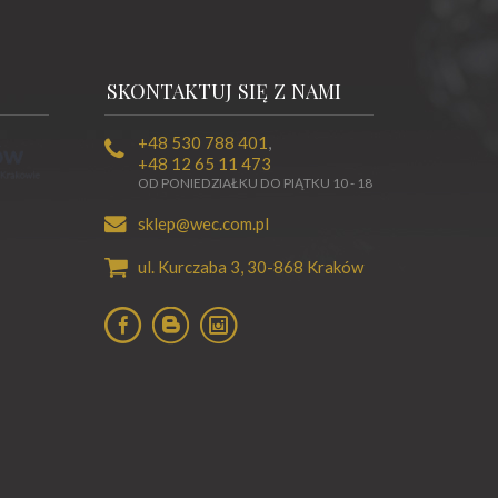
SKONTAKTUJ SIĘ Z NAMI
+48 530 788 401
,
+48 12 65 11 473
OD PONIEDZIAŁKU DO PIĄTKU 10 - 18
sklep@wec.com.pl
ul. Kurczaba 3,
30-868
Kraków